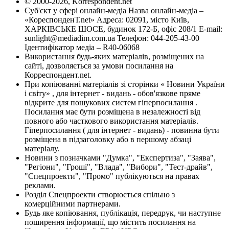
© 2000-2026, Korrespondent.net
Суб'єкт у сфері онлайн-медіа Назва онлайн-медіа –
«КореспонденТ.net» Адреса: 02091, місто Київ,
ХАРКІВСЬКЕ ШОСЕ, будинок 172-Б, офіс 208/1 E-mail:
sunlight@mediadim.com.ua
Телефон: 044-205-43-00
Ідентифікатор медіа – R40-06068
Використання будь-яких матеріалів, розміщених на
сайті, дозволяється за умови посилання на
Корреспондент.net.
При копіюванні матеріалів зі сторінки « Новини України
і світу» , для інтернет - видань - обов'язкове пряме
відкрите для пошукових систем гіперпосилання .
Посилання має бути розміщена в незалежності від
повного або часткового використання матеріалів.
Гіперпосилання ( для інтернет - видань) - повинна бути
розміщена в підзаголовку або в першому абзаці
матеріалу.
Новини з позначками "Думка", "Експертиза", "Заява",
"Регіони", "Гроші", "Влада", "Вибори", "Тест-драйв",
"Спецпроекти", "Промо" публікуються на правах
реклами.
Розділ Спецпроекти створюється спільно з
комерційними партнерами.
Будь яке копіювання, публікація, передрук, чи наступне
поширення інформації, що містить посилання на