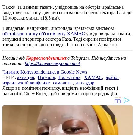
Також, за даними газети, у відповідь на обстріл ізраїльська
влада звузила зону для рибальства біля берегів сектора Газа до
10 морських миль (18,5 км).
Нагадаємо, наприкінці листопада ізраїльські військові
обстріляли низку об'єктів руху ХАМАС
у відповідь на ракети,
запущені з території сектора Газа. Тоді сирени повітряної
тривоги спрацювали на півдні Ізраїлю в місті Ашкелон.
Новини від
Корреспондент.net
в Telegram. Підписуйтесь на
наш канал
https://t.me/korrespondentnet
Читайте Korrespondent.net в Google News
ТЕГИ:
авиация
,
Израиль
,
Палестина
,
ХАМАС
,
арабо-
израильский конфликт
,
самолеты
,
авиаудар
Якщо ви помітили помилку, виділіть необхідний текст і
натисніть Ctrl + Enter, щоб повідомити про це редакцію.