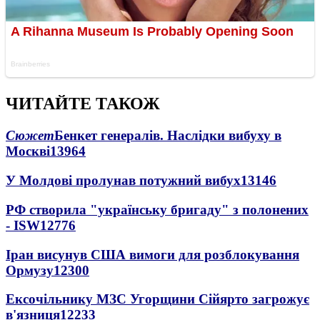
ЧИТАЙТЕ ТАКОЖ
Сюжет
Бенкет генералів. Наслідки вибуху в
Москві
13964
У Молдові пролунав потужний вибух
13146
РФ створила "українську бригаду" з полонених
- ISW
12776
Іран висунув США вимоги для розблокування
Ормузу
12300
Ексочільнику МЗС Угорщини Сійярто загрожує
в'язниця
12233