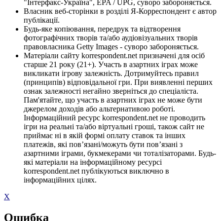
"Інтерфакс-Україна", EPA / UPG, суворо забороняється.
Власник веб-сторінки в розділі Я-Корреспондент є автор
публікації.
Будь-яке копіювання, передрук та відтворення
фотографічних творів та/або аудіовізуальних творів
правовласника Getty Images - суворо забороняється.
Матеріали сайту korrespondent.net призначені для осіб
старше 21 року (21+). Участь в азартних іграх може
викликати ігрову залежність. Дотримуйтесь правил
(принципів) відповідальної гри. При виявленні перших
ознак залежності негайно зверніться до спеціаліста.
Пам'ятайте, що участь в азартних іграх не може бути
джерелом доходів або альтернативою роботі.
Інформаційний ресурс korrespondent.net не проводить
ігри на реальні та/або віртуальні гроші, також сайт не
приймає ні в якій формі оплату ставок та інших
платежів, які пов’язані/можуть бути пов’язані з
азартними іграми, букмекерами чи тоталізаторами. Будь-
які матеріали на інформаційному ресурсі
korrespondent.net публікуються виключно в
інформаційних цілях.
X
Ошибка