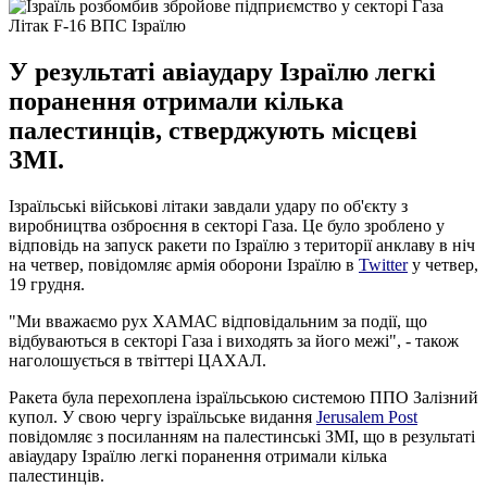
Літак F-16 ВПС Ізраїлю
У результаті авіаудару Ізраїлю легкі
поранення отримали кілька
палестинців, стверджують місцеві
ЗМІ.
Ізраїльські військові літаки завдали удару по об'єкту з
виробництва озброєння в секторі Газа. Це було зроблено у
відповідь на запуск ракети по Ізраїлю з території анклаву в ніч
на четвер, повідомляє армія оборони Ізраїлю в
Twitter
у четвер,
19 грудня.
"Ми вважаємо рух ХАМАС відповідальним за події, що
відбуваються в секторі Газа і виходять за його межі", - також
наголошується в твіттері ЦАХАЛ.
Ракета була перехоплена ізраїльською системою ППО Залізний
купол. У свою чергу ізраїльське видання
Jerusalem Post
повідомляє з посиланням на палестинські ЗМІ, що в результаті
авіаудару Ізраїлю легкі поранення отримали кілька
палестинців.