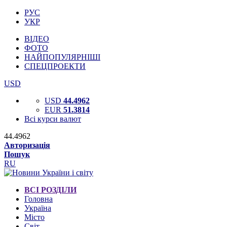
РУС
УКР
ВІДЕО
ФОТО
НАЙПОПУЛЯРНІШІ
СПЕЦПРОЕКТИ
USD
USD
44.4962
EUR
51.3814
Всі курси валют
44.4962
Авторизація
Пошук
RU
ВСІ РОЗДІЛИ
Головна
Україна
Місто
Світ