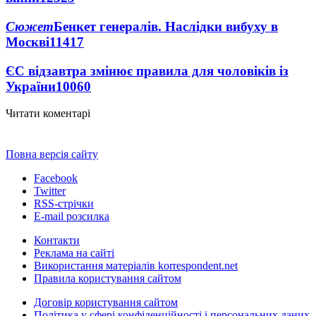
Сюжет
Бенкет генералів. Наслідки вибуху в
Москві
11417
ЄС відзавтра змінює правила для чоловіків із
України
10060
Читати коментарі
Повна версія сайту
Facebook
Twitter
RSS-стрічки
E-mail розсилка
Контакти
Реклама на сайті
Використання матеріалів korrespondent.net
Правила користування сайтом
Договір користування сайтом
Політика у сфері конфіденційності і персональних даних