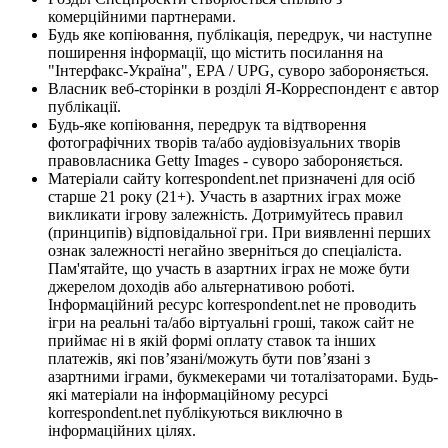
комерційними партнерами.
Будь яке копіювання, публікація, передрук, чи наступне
поширення інформації, що містить посилання на
"Інтерфакс-Україна", EPA / UPG, суворо забороняється.
Власник веб-сторінки в розділі Я-Корреспондент є автор
публікації.
Будь-яке копіювання, передрук та відтворення
фотографічних творів та/або аудіовізуальних творів
правовласника Getty Images - суворо забороняється.
Матеріали сайту korrespondent.net призначені для осіб
старше 21 року (21+). Участь в азартних іграх може
викликати ігрову залежність. Дотримуйтесь правил
(принципів) відповідальної гри. При виявленні перших
ознак залежності негайно зверніться до спеціаліста.
Пам'ятайте, що участь в азартних іграх не може бути
джерелом доходів або альтернативою роботі.
Інформаційний ресурс korrespondent.net не проводить
ігри на реальні та/або віртуальні гроші, також сайт не
приймає ні в якій формі оплату ставок та інших
платежів, які пов’язані/можуть бути пов’язані з
азартними іграми, букмекерами чи тоталізаторами. Будь-
які матеріали на інформаційному ресурсі
korrespondent.net публікуються виключно в
інформаційних цілях.