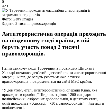
0
429
Фото: Getty Images
Задіяно 2 тисячі правоохоронців
Антитерористична операція проходить
на південному сході країни, в ній
беруть участь понад 2 тисячі
правоохоронців.
На південному сході Туреччини в провінціях Ширнак і
Хаккарі почалися дев'ятий і десятий етапи антитерористичної
операції Kıran, де беруть участь майже 2 тисячі
правоохоронців, повідомляється на сайті МЗС країни.
"У дев'ятому етапі антитерористичної операції Kıran, яка
проходить в провінції Ширнак, задіяно 1260 жандармів,
поліцейських і озброєних добровольців, в десятому етапі,
який проходить у Хаккарі, - 730 правоохоронців", - йдеться в
повідомленні.