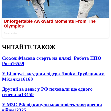
ЧИТАЙТЕ ТАКОЖ
Сюжет
Масова смерть на пляжі. Робота ППО
Росії
16559
У Білорусі засудили лідера Ляпіса Трубецького
Міхалка
16160
Другий за день: у РФ поховали ще одного
генерала
13459
У МЗС РФ відкинули можливість завершення
війни
12325