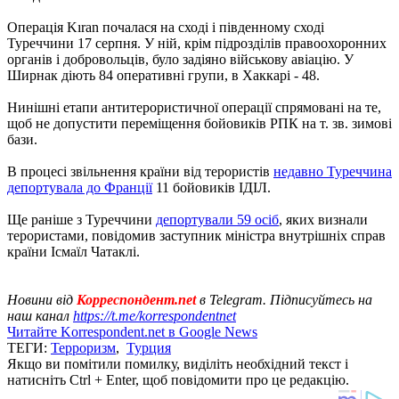
Операція Kıran почалася на сході і південному сході
Туреччини 17 серпня. У ній, крім підрозділів правоохоронних
органів і добровольців, було задіяно військову авіацію. У
Ширнак діють 84 оперативні групи, в Хаккарі - 48.
Нинішні етапи антитерористичної операції спрямовані на те,
щоб не допустити переміщення бойовиків РПК на т. зв. зимові
бази.
В процесі звільнення країни від терористів
недавно Туреччина
депортувала до Франції
11 бойовиків ІДІЛ.
Ще раніше з Туреччини
депортували 59 осіб
, яких визнали
терористами, повідомив заступник міністра внутрішніх справ
країни Ісмаїл Чатаклі.
Новини від
Корреспондент.net
в Telegram. Підписуйтесь на
наш канал
https://t.me/korrespondentnet
Читайте Korrespondent.net в Google News
ТЕГИ:
Терроризм
,
Турция
Якщо ви помітили помилку, виділіть необхідний текст і
натисніть Ctrl + Enter, щоб повідомити про це редакцію.