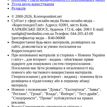
Угода щодо користування
Редакція
© 2000-2026, Korrespondent.net
Суб'єкт у сфері онлайн-медіа Назва онлайн-медіа –
«КореспонденТ.net» Адреса: 02091, місто Київ,
ХАРКІВСЬКЕ ШОСЕ, будинок 172-Б, офіс 208/1 E-mail:
sunlight@mediadim.com.ua
Телефон: 044-205-43-00
Ідентифікатор медіа – R40-06068
Використання будь-яких матеріалів, розміщених на
сайті, дозволяється за умови посилання на
Корреспондент.net.
При копіюванні матеріалів зі сторінки « Новини України
і світу» , для інтернет - видань - обов'язкове пряме
відкрите для пошукових систем гіперпосилання .
Посилання має бути розміщена в незалежності від
повного або часткового використання матеріалів.
Гіперпосилання ( для інтернет - видань) - повинна бути
розміщена в підзаголовку або в першому абзаці
матеріалу.
Новини з позначками "Думка", "Експертиза", "Заява",
"Регіони", "Гроші", "Влада", "Вибори", "Тест-драйв",
"Спецпроекти", "Промо" публікуються на правах
реклами.
Розділ Спецпроекти створюється спільно з