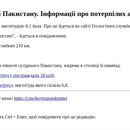
 Пакистану. Інформації про потерпілих 
с магнітудою 6,1 бала. Про це йдеться на сайті Геологічної служ
істані", - йдеться в повідомленні.
глибині 210 км.
івночі сусіднього Пакистану, зокрема в столиці Ісламабад.
летрусу постраждали 18 осіб
.
етрусу
, магнітуда якого склала 6,8.
ш канал
https://t.me/korrespondentnet
ь Ctrl + Enter, щоб повідомити про це редакцію.