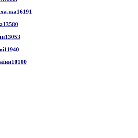
іхалка
16191
а
13580
ни
13053
ві
11940
раїни
10100