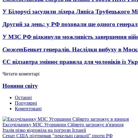
У Білорусі засудили лідера Ляпіса Трубецького М
Другий за день: у РФ поховали ще одного генерал
У МЗС РФ відкинули можливість завершення вій
Сюжет
Бенкет генералів. Наслідки вибуху в Моск
ЄС відзавтра змінює правила для чоловіків із Ук
Читати коментарі
Новини світу
Останні
Популярні
Коментовані
Ексочільнику МЗС Угорщини Сійярто загрожує в'язниця
Італія різко відповіла на погрози Іспанії
Сенат США підтримав "пекельні санкції" проти РФ