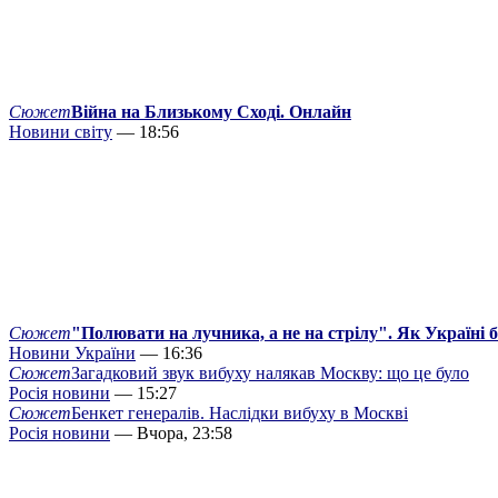
Сюжет
Війна на Близькому Сході. Онлайн
Новини світу
— 18:56
Сюжет
"Полювати на лучника, а не на стрілу". Як Україні 
Новини України
— 16:36
Сюжет
Загадковий звук вибуху налякав Москву: що це було
Росія новини
— 15:27
Сюжет
Бенкет генералів. Наслідки вибуху в Москві
Росія новини
— Вчора, 23:58