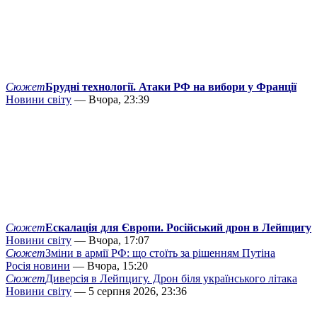
Сюжет
Брудні технології. Атаки РФ на вибори у Франції
Новини світу
— Вчора, 23:39
Сюжет
Ескалація для Європи. Російський дрон в Лейпцигу
Новини світу
— Вчора, 17:07
Сюжет
Зміни в армії РФ: що стоїть за рішенням Путіна
Росія новини
— Вчора, 15:20
Сюжет
Диверсія в Лейпцигу. Дрон біля українського літака
Новини світу
— 5 серпня 2026, 23:36