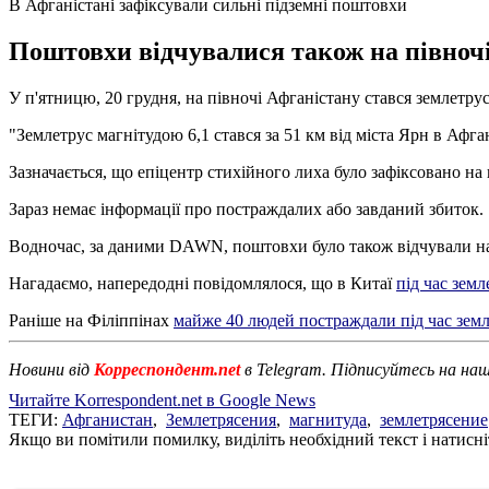
В Афганістані зафіксували сильні підземні поштовхи
Поштовхи відчувалися також на півночі
У п'ятницю, 20 грудня, на півночі Афганістану стався землетру
"Землетрус магнітудою 6,1 стався за 51 км від міста Ярн в Афган
Зазначається, що епіцентр стихійного лиха було зафіксовано на 
Зараз немає інформації про постраждалих або завданий збиток.
Водночас, за даними DAWN, поштовхи було також відчували на п
Нагадаємо, напередодні повідомлялося, що в Китаї
під час зем
Раніше на Філіппінах
майже 40 людей постраждали під час земл
Новини від
Корреспондент.net
в Telegram. Підписуйтесь на на
Читайте Korrespondent.net в Google News
ТЕГИ:
Афганистан
,
Землетрясения
,
магнитуда
,
землетрясение
Якщо ви помітили помилку, виділіть необхідний текст і натисніт