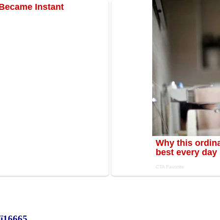
ї
16665