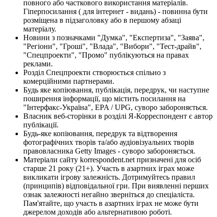
повного або часткового використання матеріалів.
Гіперпосилання ( для інтернет - видань) - повинна бути
розміщена в підзаголовку або в першому абзаці
матеріалу.
Новини з позначками "Думка", "Експертиза", "Заява",
"Регіони", "Гроші", "Влада", "Вибори", "Тест-драйв",
"Спецпроекти", "Промо" публікуються на правах
реклами.
Розділ Спецпроекти створюється спільно з
комерційними партнерами.
Будь яке копіювання, публікація, передрук, чи наступне
поширення інформації, що містить посилання на
"Інтерфакс-Україна", EPA / UPG, суворо забороняється.
Власник веб-сторінки в розділі Я-Корреспондент є автор
публікації.
Будь-яке копіювання, передрук та відтворення
фотографічних творів та/або аудіовізуальних творів
правовласника Getty Images - суворо забороняється.
Матеріали сайту korrespondent.net призначені для осіб
старше 21 року (21+). Участь в азартних іграх може
викликати ігрову залежність. Дотримуйтесь правил
(принципів) відповідальної гри. При виявленні перших
ознак залежності негайно зверніться до спеціаліста.
Пам'ятайте, що участь в азартних іграх не може бути
джерелом доходів або альтернативою роботі.