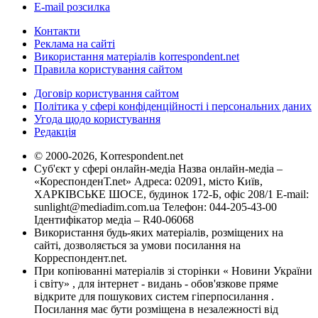
E-mail розсилка
Контакти
Реклама на сайті
Використання матеріалів korrespondent.net
Правила користування сайтом
Договір користування сайтом
Політика у сфері конфіденційності і персональних даних
Угода щодо користування
Редакція
© 2000-2026, Korrespondent.net
Суб'єкт у сфері онлайн-медіа Назва онлайн-медіа –
«КореспонденТ.net» Адреса: 02091, місто Київ,
ХАРКІВСЬКЕ ШОСЕ, будинок 172-Б, офіс 208/1 E-mail:
sunlight@mediadim.com.ua
Телефон: 044-205-43-00
Ідентифікатор медіа – R40-06068
Використання будь-яких матеріалів, розміщених на
сайті, дозволяється за умови посилання на
Корреспондент.net.
При копіюванні матеріалів зі сторінки « Новини України
і світу» , для інтернет - видань - обов'язкове пряме
відкрите для пошукових систем гіперпосилання .
Посилання має бути розміщена в незалежності від