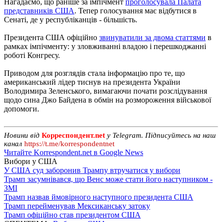
Нагадаємо, що раніше за імпічмент
проголосувала Палата
представників США
. Тепер голосування має відбутися в
Сенаті, де у республіканців - більшість.
Президента США офіційно
звинуватили за двома статтями
в
рамках імпічменту: у зловживанні владою і перешкоджанні
роботі Конгресу.
Приводом для розглядів стала інформацію про те, що
американський лідер тиснув на президента України
Володимира Зеленського, вимагаючи почати розслідування
щодо сина Джо Байдена в обмін на розмороження військової
допомоги.
Новини від
Корреспондент.net
у Telegram. Підписуйтесь на наш
канал
https://t.me/korrespondentnet
Читайте Korrespondent.net в Google News
Вибори у США
У США суд заборонив Трампу втручатися у вибори
Трамп засумнівався, що Венс може стати його наступником -
ЗМІ
Трамп назвав ймовірного наступного президента США
Трамп перейменував Мексиканську затоку
Трамп офіційно став президентом США