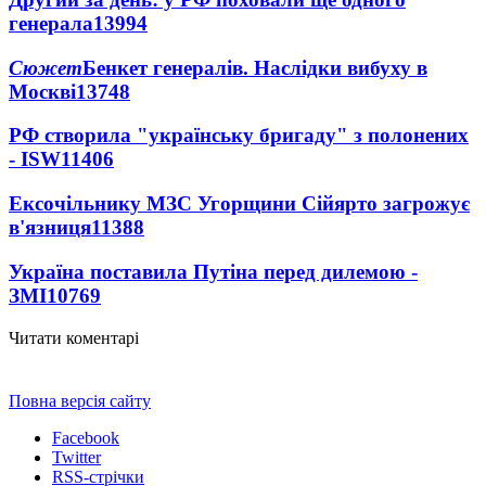
генерала
13994
Сюжет
Бенкет генералів. Наслідки вибуху в
Москві
13748
РФ створила "українську бригаду" з полонених
- ISW
11406
Ексочільнику МЗС Угорщини Сійярто загрожує
в'язниця
11388
Україна поставила Путіна перед дилемою -
ЗМІ
10769
Читати коментарі
Повна версія сайту
Facebook
Twitter
RSS-стрічки