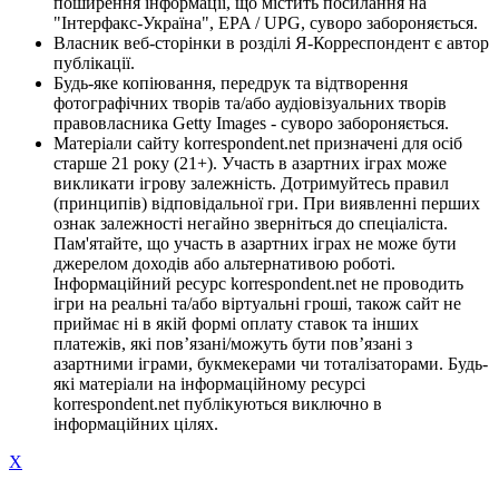
поширення інформації, що містить посилання на
"Інтерфакс-Україна", EPA / UPG, суворо забороняється.
Власник веб-сторінки в розділі Я-Корреспондент є автор
публікації.
Будь-яке копіювання, передрук та відтворення
фотографічних творів та/або аудіовізуальних творів
правовласника Getty Images - суворо забороняється.
Матеріали сайту korrespondent.net призначені для осіб
старше 21 року (21+). Участь в азартних іграх може
викликати ігрову залежність. Дотримуйтесь правил
(принципів) відповідальної гри. При виявленні перших
ознак залежності негайно зверніться до спеціаліста.
Пам'ятайте, що участь в азартних іграх не може бути
джерелом доходів або альтернативою роботі.
Інформаційний ресурс korrespondent.net не проводить
ігри на реальні та/або віртуальні гроші, також сайт не
приймає ні в якій формі оплату ставок та інших
платежів, які пов’язані/можуть бути пов’язані з
азартними іграми, букмекерами чи тоталізаторами. Будь-
які матеріали на інформаційному ресурсі
korrespondent.net публікуються виключно в
інформаційних цілях.
X