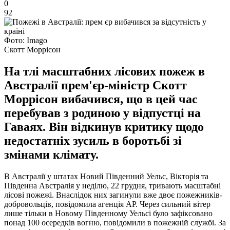
0
92
Фото: Imagо
Скотт Моррісон
На тлі масштабних лісових пожеж в
Австралії прем'єр-міністр Скотт
Моррісон вибачився, що в цей час
перебував з родиною у відпустці на
Гаваях. Він відкинув критику щодо
недостатніх зусиль в боротьбі зі
змінами клімату.
В Австралії у штатах Новий Південний Уельс, Вікторія та
Південна Австралія у неділю, 22 грудня, тривають масштабні
лісові пожежі. Внаслідок них загинули вже двоє пожежників-
добровольців, повідомила агенція AP. Через сильний вітер
лише тільки в Новому Південному Уельсі було зафіксовано
понад 100 осередків вогню, повідомили в пожежній службі. За