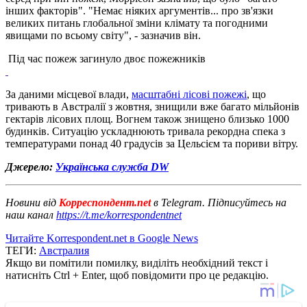
інших факторів". "Немає ніяких аргументів... про зв'язки
великих питань глобальної зміни клімату та погодними
явищами по всьому світу", - зазначив він.
Під час пожеж загинуло двоє пожежників
За даними місцевої влади,
масштабні лісові пожежі
, що
тривають в Австралії з жовтня, знищили вже багато мільйонів
гектарів лісових площ. Вогнем також знищено близько 1000
будинків. Ситуацію ускладнюють тривала рекордна спека з
температурами понад 40 градусів за Цельсієм та пориви вітру.
Джерело:
Українська служба DW
Новини від
Корреспондент.net
в Telegram. Підписуйтесь на
наш канал
https://t.me/korrespondentnet
Читайте Korrespondent.net в Google News
ТЕГИ:
Австралия
Якщо ви помітили помилку, виділіть необхідний текст і
натисніть Ctrl + Enter, щоб повідомити про це редакцію.