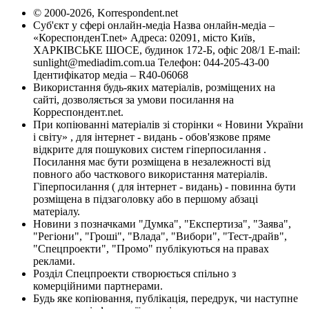
© 2000-2026, Korrespondent.net
Суб'єкт у сфері онлайн-медіа Назва онлайн-медіа –
«КореспонденТ.net» Адреса: 02091, місто Київ,
ХАРКІВСЬКЕ ШОСЕ, будинок 172-Б, офіс 208/1 E-mail:
sunlight@mediadim.com.ua
Телефон: 044-205-43-00
Ідентифікатор медіа – R40-06068
Використання будь-яких матеріалів, розміщених на
сайті, дозволяється за умови посилання на
Корреспондент.net.
При копіюванні матеріалів зі сторінки « Новини України
і світу» , для інтернет - видань - обов'язкове пряме
відкрите для пошукових систем гіперпосилання .
Посилання має бути розміщена в незалежності від
повного або часткового використання матеріалів.
Гіперпосилання ( для інтернет - видань) - повинна бути
розміщена в підзаголовку або в першому абзаці
матеріалу.
Новини з позначками "Думка", "Експертиза", "Заява",
"Регіони", "Гроші", "Влада", "Вибори", "Тест-драйв",
"Спецпроекти", "Промо" публікуються на правах
реклами.
Розділ Спецпроекти створюється спільно з
комерційними партнерами.
Будь яке копіювання, публікація, передрук, чи наступне