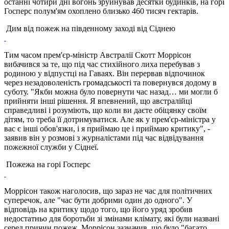
останні чотири дні вогонь зруйнував десятки будинків, на горі
Госперс полум'ям охоплено близько 460 тисяч гектарів.
Дим від пожеж на південному заході від Сіднею
Тим часом прем'єр-міністр Австралії Скотт Моррісон
вибачився за те, що під час стихійного лиха перебував з
родиною у відпустці на Гаваях. Він перервав відпочинок
через незадоволеність громадськості та повернувся додому в
суботу. "Якби можна було повернути час назад… ми могли б
прийняти інші рішення. Я впевнений, що австралійці
справедливі і розуміють, що коли ви даєте обіцянку своїм
дітям, то треба її дотримуватися. Але як у прем'єр-міністра у
вас є інші обов'язки, і я приймаю це і приймаю критику", -
заявив він у розмові з журналістами під час відвідування
пожежної служби у Сіднеї.
Пожежа на горі Госперс
Моррісон також наголосив, що зараз не час для політичних
суперечок, але "час бути добрими один до одного". У
відповідь на критику щодо того, що його уряд зробив
недостатньо для боротьби зі змінами клімату, які були названі
серед причин пожеж, Моррісон зазначив, що було "багато