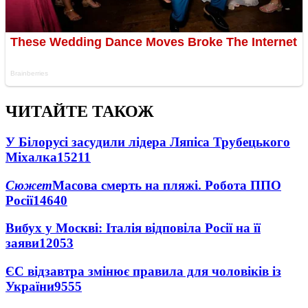
ЧИТАЙТЕ ТАКОЖ
У Білорусі засудили лідера Ляпіса Трубецького
Міхалка
15211
Сюжет
Масова смерть на пляжі. Робота ППО
Росії
14640
Вибух у Москві: Італія відповіла Росії на її
заяви
12053
ЄС відзавтра змінює правила для чоловіків із
України
9555