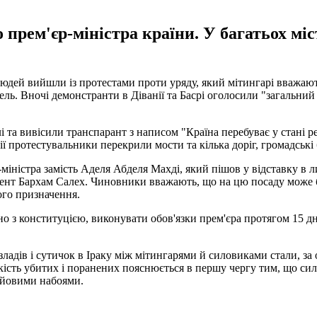
 прем'єр-міністра країни. У багатьох мі
і людей вийшли із протестами проти уряду, який мітингарі вважаю
ель. Вночі демонстранти в Діванії та Басрі оголосили "загальни
і та вивісили транспарант з написом "Країна перебуває у стані р
ї протестувальники перекрили мости та кілька доріг, громадські
міністра замість Аделя Абделя Махді, який пішов у відставку в л
дент Бархам Салех. Чиновники вважають, що на цю посаду може 
ого призначення.
о з конституцією, виконувати обов'язки прем'єра протягом 15 дн
ладів і сутичок в Іраку між мітингарями й силовиками стали, за
ькість убитих і поранених пояснюється в першу чергу тим, що си
ойовими набоями.