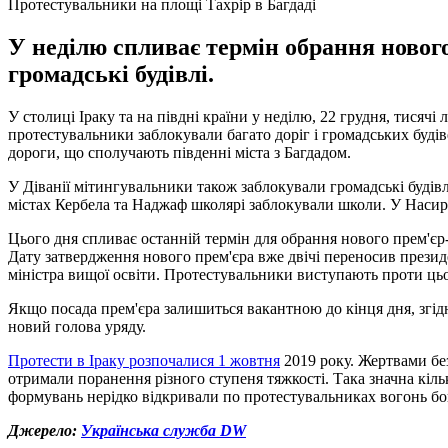
Протестувальники на площі Тахрір в Багдаді
У неділю спливає термін обрання нового
громадські будівлі.
У столиці Іраку та на півдні країни у неділю, 22 грудня, тисяч
протестувальники заблокували багато доріг і громадських будів
дороги, що сполучають південні міста з Багдадом.
У Діванії мітингувальники також заблокували громадські будівл
містах Кербела та Наджаф школярі заблокували школи. У Насирі
Цього дня спливає останній термін для обрання нового прем'єр-
Дату затвердження нового прем'єра вже двічі переносив прези
міністра вищої освіти. Протестувальники виступають проти ць
Якщо посада прем'єра залишиться вакантною до кінця дня, згідн
новий голова уряду.
Протести в Іраку розпочалися 1 жовтня
2019 року. Жертвами без
отримали поранення різного ступеня тяжкості. Така значна кіл
формувань нерідко відкривали по протестувальниках вогонь б
Джерело:
Українська служба DW