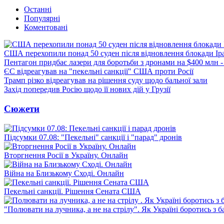
Останні
Популярні
Коментовані
США перехопили понад 50 суден після відновлення блокади Ір
Пентагон придбає лазери для боротьби з дронами на $400 млн -
ЄС відреагував на "пекельні санкції" США проти Росії
Трамп різко відреагував на рішення суду щодо бальної зали
Захід попередив Росію щодо її нових дій у Грузії
Сюжети
Підсумки 07.08: "Пекельні" санкції і "парад" дронів
Вторгнення Росії в Україну. Онлайн
Війна на Близькому Сході. Онлайн
Пекельні санкції. Рішення Сената США
"Полювати на лучника, а не на стрілу". Як Україні боротись з 