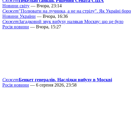
Сюжет
Пекельні санкції. Рішення Сената США
Новини світу
— Вчора, 23:14
Сюжет
"Полювати на лучника, а не на стрілу". Як Україні бор
Новини України
— Вчора, 16:36
Сюжет
Загадковий звук вибуху налякав Москву: що це було
Росія новини
— Вчора, 15:27
Сюжет
Бенкет генералів. Наслідки вибуху в Москві
Росія новини
— 6 серпня 2026, 23:58