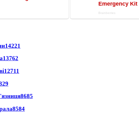
ни
14221
а
13762
ві
12711
329
'язниця
8685
ерала
8584