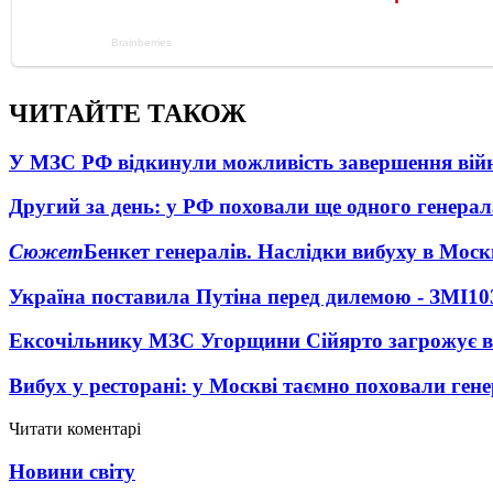
ЧИТАЙТЕ ТАКОЖ
У МЗС РФ відкинули можливість завершення вій
Другий за день: у РФ поховали ще одного генерал
Сюжет
Бенкет генералів. Наслідки вибуху в Моск
Україна поставила Путіна перед дилемою - ЗМІ
10
Ексочільнику МЗС Угорщини Сійярто загрожує в
Вибух у ресторані: у Москві таємно поховали ген
Читати коментарі
Новини світу