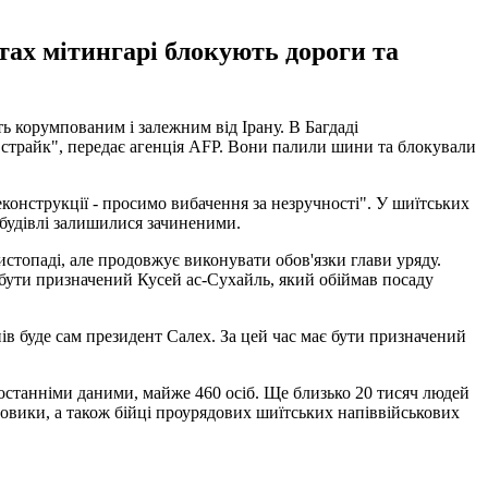
стах мітингарі блокують дороги та
ть корумпованим і залежним від Ірану. В Багдаді
й страйк", передає агенція AFP. Вони палили шини та блокували
еконструкції - просимо вибачення за незручності". У шиїтських
 будівлі залишилися зачиненими.
истопаді, але продовжує виконувати обов'язки глави уряду.
бути призначений Кусей ас-Сухайль, який обіймав посаду
ів буде сам президент Салех. За цей час має бути призначений
 останніми даними, майже 460 осіб. Ще близько 20 тисяч людей
ловики, а також бійці проурядових шиїтських напіввійськових