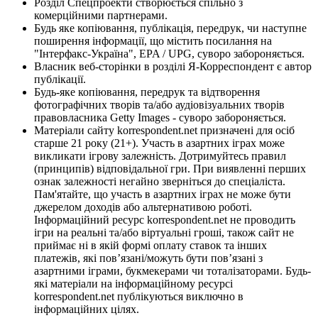
Розділ Спецпроекти створюється спільно з
комерційними партнерами.
Будь яке копіювання, публікація, передрук, чи наступне
поширення інформації, що містить посилання на
"Інтерфакс-Україна", EPA / UPG, суворо забороняється.
Власник веб-сторінки в розділі Я-Корреспондент є автор
публікації.
Будь-яке копіювання, передрук та відтворення
фотографічних творів та/або аудіовізуальних творів
правовласника Getty Images - суворо забороняється.
Матеріали сайту korrespondent.net призначені для осіб
старше 21 року (21+). Участь в азартних іграх може
викликати ігрову залежність. Дотримуйтесь правил
(принципів) відповідальної гри. При виявленні перших
ознак залежності негайно зверніться до спеціаліста.
Пам'ятайте, що участь в азартних іграх не може бути
джерелом доходів або альтернативою роботі.
Інформаційний ресурс korrespondent.net не проводить
ігри на реальні та/або віртуальні гроші, також сайт не
приймає ні в якій формі оплату ставок та інших
платежів, які пов’язані/можуть бути пов’язані з
азартними іграми, букмекерами чи тоталізаторами. Будь-
які матеріали на інформаційному ресурсі
korrespondent.net публікуються виключно в
інформаційних цілях.