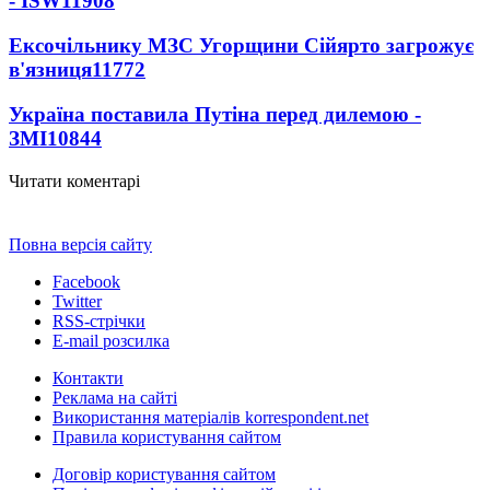
- ISW
11908
Ексочільнику МЗС Угорщини Сійярто загрожує
в'язниця
11772
Україна поставила Путіна перед дилемою -
ЗМІ
10844
Читати коментарі
Повна версія сайту
Facebook
Twitter
RSS-стрічки
E-mail розсилка
Контакти
Реклама на сайті
Використання матеріалів korrespondent.net
Правила користування сайтом
Договір користування сайтом