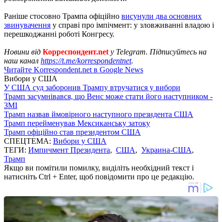
Раніше стосовно Трампа офіційно
висунули два основних
звинувачення
у справі про імпічмент: у зловживанні владою і
перешкоджанні роботі Конгресу.
Новини від
Корреспондент.net
у Telegram. Підписуйтесь на
наш канал
https://t.me/korrespondentnet
.
Читайте Korrespondent.net в Google News
Вибори у США
У США суд заборонив Трампу втручатися у вибори
Трамп засумнівався, що Венс може стати його наступником -
ЗМІ
Трамп назвав ймовірного наступного президента США
Трамп перейменував Мексиканську затоку
Трамп офіційно став президентом США
СПЕЦТЕМА:
Вибори у США
ТЕГИ:
Импичмент Президента
,
США
,
Украина-США
,
Трамп
Якщо ви помітили помилку, виділіть необхідний текст і
натисніть Ctrl + Enter, щоб повідомити про це редакцію.