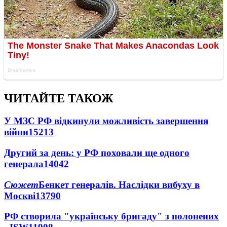
ЧИТАЙТЕ ТАКОЖ
У МЗС РФ відкинули можливість завершення
війни
15213
Другий за день: у РФ поховали ще одного
генерала
14042
Сюжет
Бенкет генералів. Наслідки вибуху в
Москві
13790
РФ створила "українську бригаду" з полонених