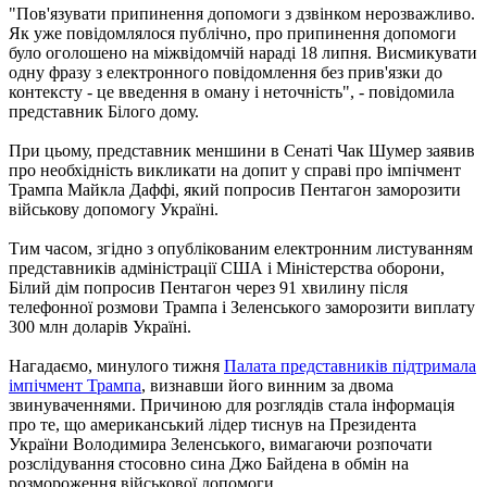
"Пов'язувати припинення допомоги з дзвінком нерозважливо.
Як уже повідомлялося публічно, про припинення допомоги
було оголошено на міжвідомчій нараді 18 липня. Висмикувати
одну фразу з електронного повідомлення без прив'язки до
контексту - це введення в оману і неточність", - повідомила
представник Білого дому.
При цьому, представник меншини в Сенаті Чак Шумер заявив
про необхідність викликати на допит у справі про імпічмент
Трампа Майкла Даффі, який попросив Пентагон заморозити
військову допомогу Україні.
Тим часом, згідно з опублікованим електронним листуванням
представників адміністрації США і Міністерства оборони,
Білий дім попросив Пентагон через 91 хвилину після
телефонної розмови Трампа і Зеленського заморозити виплату
300 млн доларів Україні.
Нагадаємо, минулого тижня
Палата представників підтримала
імпічмент Трампа
, визнавши його винним за двома
звинуваченнями. Причиною для розглядів стала інформація
про те, що американський лідер тиснув на Президента
України Володимира Зеленського, вимагаючи розпочати
розслідування стосовно сина Джо Байдена в обмін на
розмороження військової допомоги.