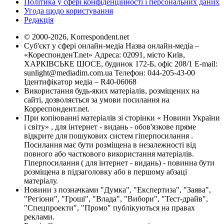
Політика у сфері конфіденційності і персональних даних
Угода щодо користування
Редакція
© 2000-2026, Korrespondent.net
Суб'єкт у сфері онлайн-медіа Назва онлайн-медіа –
«КореспонденТ.net» Адреса: 02091, місто Київ,
ХАРКІВСЬКЕ ШОСЕ, будинок 172-Б, офіс 208/1 E-mail:
sunlight@mediadim.com.ua
Телефон: 044-205-43-00
Ідентифікатор медіа – R40-06068
Використання будь-яких матеріалів, розміщених на
сайті, дозволяється за умови посилання на
Корреспондент.net.
При копіюванні матеріалів зі сторінки « Новини України
і світу» , для інтернет - видань - обов'язкове пряме
відкрите для пошукових систем гіперпосилання .
Посилання має бути розміщена в незалежності від
повного або часткового використання матеріалів.
Гіперпосилання ( для інтернет - видань) - повинна бути
розміщена в підзаголовку або в першому абзаці
матеріалу.
Новини з позначками "Думка", "Експертиза", "Заява",
"Регіони", "Гроші", "Влада", "Вибори", "Тест-драйв",
"Спецпроекти", "Промо" публікуються на правах
реклами.