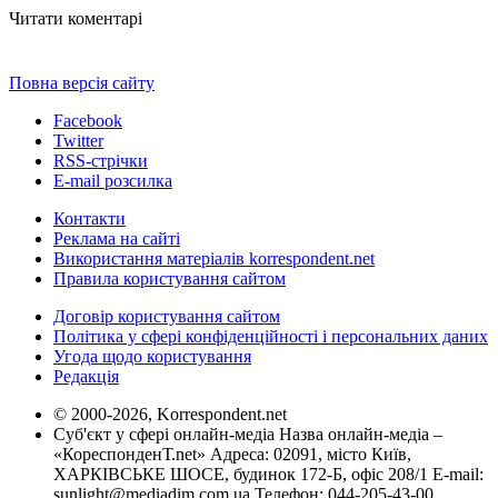
Читати коментарі
Повна версія сайту
Facebook
Twitter
RSS-стрічки
E-mail розсилка
Контакти
Реклама на сайті
Використання матеріалів korrespondent.net
Правила користування сайтом
Договір користування сайтом
Політика у сфері конфіденційності і персональних даних
Угода щодо користування
Редакція
© 2000-2026, Korrespondent.net
Суб'єкт у сфері онлайн-медіа Назва онлайн-медіа –
«КореспонденТ.net» Адреса: 02091, місто Київ,
ХАРКІВСЬКЕ ШОСЕ, будинок 172-Б, офіс 208/1 E-mail:
sunlight@mediadim.com.ua
Телефон: 044-205-43-00