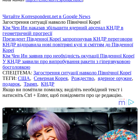
Читайте Korrespondent.net в Google News
Загострення ситуації навколо Пiвнічної Кореї
Кім Чен Ин наказав збільшити ядерний арсенал КНДР в
геометричній прогресії
Президент Південної Кореї запропонував КНДР переговори
КНДР відправила нові повітряні кулі зі сміттям до Південної
Кореї
Кім Чен Ин заявив про необхідність окупації Південної Кореї
У КНДР заявили про випробування ракети з гіперзвуковою
боєголовкою
СПЕЦТЕМА:
Загострення ситуації навколо Пiвнічної Кореї
ТЕГИ:
США
,
Северная Корея
,
Рождество
,
ядерное оружие
,
подарок
,
Трамп
,
КНДР
Якщо ви помітили помилку, виділіть необхідний текст і
натисніть Ctrl + Enter, щоб повідомити про це редакцію.