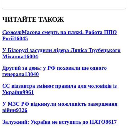
ЧИТАЙТЕ ТАКОЖ
Сюжет
Масова смерть на пляжі. Робота ППО
Росії
16045
У Білорусі засудили лідера Ляпіса Трубецького
Міхалка
16004
Другий за день: у РФ поховали ще одного
генерала
13040
ЄС відзавтра змінює правила для чоловіків із
України
9961
У МЗС РФ відкинули можливість завершення
війни
9326
Залужний: Україна не вступить до НАТО
8617