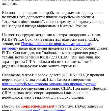
джерело.
Він додав, що недавні випробування ракетного двигуна на
полігоні Сохе допомогли північнокорейським ученим
"отримати цінні знання", але не перетнули "червону лінію",
яка завдала б шкоди відносинам з Китаєм і Росією.
На початку грудня заступник міністра закордонних справ
КНДР Рі Тхе Сон, який займається відносинами зі США,
заявив, що
Пхеньян більше не вірить в американську
риторику
щодо прагнення продовжувати двосторонній діалог.
Рі Тхе Сон нагадав, що "наближається завершення року -
термін, встановлений КНДР для США". Він зазначив, що
зараз черга за США, і тільки від них залежить, "який
різдвяний подарунок вони хочуть отримати".
Нагадаємо, у жовтні робочі делегації США і КНДР провели
переговори в Стокгольмі. Після їхнього завершення
північнокорейська сторона заявила про провал зустрічі
і
висловила розчарування стосовно США. При цьому Держдеп
США назвав переговори хорошими і наголосив на
необхідності часу і терпіння для пошуку рішень.
Новини від
Корреспондент.net
у Telegram. Підписуйтесь на
наш канал
https://t.me/korrespondentnet
.