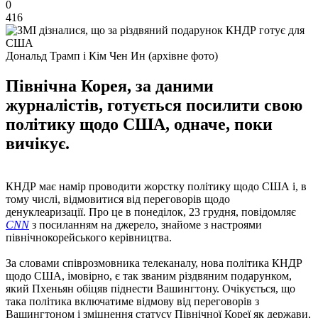
0
416
Дональд Трамп і Кім Чен Ин (архівне фото)
Північна Корея, за даними
журналістів, готується посилити свою
політику щодо США, одначе, поки
вичікує.
КНДР має намір проводити жорстку політику щодо США і, в
тому числі, відмовитися від переговорів щодо
денуклеаризації. Про це в понеділок, 23 грудня, повідомляє
CNN
з посиланням на джерело, знайоме з настроями
північнокорейського керівництва.
За словами співрозмовника телеканалу, нова політика КНДР
щодо США, імовірно, є так званим різдвяним подарунком,
який Пхеньян обіцяв піднести Вашингтону. Очікується, що
така політика включатиме відмову від переговорів з
Вашингтоном і зміцнення статусу Північної Кореї як держави,