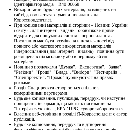
Ідентифікатор медіа – R40-06068
Використання будь-яких матеріалів, розміщених на
сайті, дозволяється за умови посилання на
Корреспондент.net.
При копіюванні матеріалів зі сторінки « Новини України
і світу» , для інтернет - видань - обов'язкове пряме
відкрите для пошукових систем гіперпосилання .
Посилання має бути розміщена в незалежності від
повного або часткового використання матеріалів.
Гіперпосилання ( для інтернет - видань) - повинна бути
розміщена в підзаголовку або в першому абзаці
матеріалу.
Новини з позначками "Думка", "Експертиза", "Заява",
"Регіони", "Гроші", "Влада", "Вибори", "Тест-драйв",
"Спецпроекти", "Промо" публікуються на правах
реклами.
Розділ Спецпроекти створюється спільно з
комерційними партнерами.
Будь яке копіювання, публікація, передрук, чи наступне
поширення інформації, що містить посилання на
"Інтерфакс-Україна", EPA / UPG, суворо забороняється.
Власник веб-сторінки в розділі Я-Корреспондент є автор
публікації.
Будь-яке копіювання, передрук та відтворення
фотографічних творів та/або аудіовізуальних творів