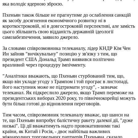
яка володіє ядерною зброєю.
Пхеньян також більше не прагнутиме до ослаблення санкцій
як засобу досягнення економічного розвитку ні в
короткостроковій, ні в довгостроковій перспективі, але замість
цього збільшить свою відданість державній ідеології
самозабезпечення, заявило джерело.
За словами співрозмовника телеканалу, лідер КНДР Кім Чен
Ин зайняв "вичікувальну" позицію у зв'язку з тим, що
президент США Дональд Трамп виявився політично
вразливий через процедуру імпічменту.
"Аналітики вважають, що Пхеньян стурбований тим, що,
якщо він укладе угоду з Трампом і той програє в листопаді,
його наступник може не підтримати угоду", - зазначає
телеканал. Як підкреслило джерело, якщо Трамп переможе на
президентських виборах 2020 року, то північнокорейці можуть
бути більш готові до відновлення переговорів.
Тим часом, співрозмовник телеканалу вважає, що шанси на
те, що Пхеньян випробує балістичну ракету далекої дії, "дуже
низькі". Ці дії вважатимуть надто провокативними такі
країни, як Китай і Росія, - двоє найбільш важливих
міжнародних торговельних партнерів Пхеньяна, сказало