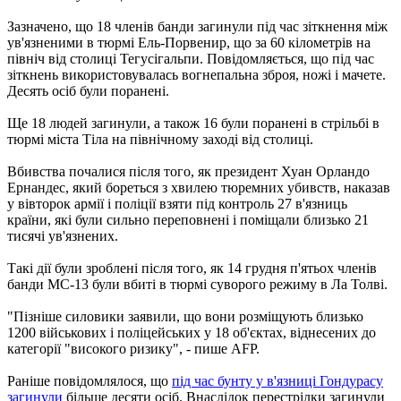
Зазначено, що 18 членів банди загинули під час зіткнення між
ув'язненими в тюрмі Ель-Порвенир, що за 60 кілометрів на
північ від столиці Тегусігальпи. Повідомляється, що під час
зіткнень використовувалась вогнепальна зброя, ножі і мачете.
Десять осіб були поранені.
Ще 18 людей загинули, а також 16 були поранені в стрільбі в
тюрмі міста Тіла на північному заході від столиці.
Вбивства почалися після того, як президент Хуан Орландо
Ернандес, який бореться з хвилею тюремних убивств, наказав
у вівторок армії і поліції взяти під контроль 27 в'язниць
країни, які були сильно переповнені і поміщали близько 21
тисячі ув'язнених.
Такі дії були зроблені після того, як 14 грудня п'ятьох членів
банди МС-13 були вбиті в тюрмі суворого режиму в Ла Толві.
"Пізніше силовики заявили, що вони розміщують близько
1200 військових і поліцейських у 18 об'єктах, віднесених до
категорії "високого ризику", - пише AFP.
Раніше повідомлялося, що
під час бунту у в'язниці Гондурасу
загинули
більше десяти осіб. Внаслідок перестрілки загинули