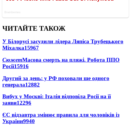
ЧИТАЙТЕ ТАКОЖ
У Білорусі засудили лідера Ляпіса Трубецького
Міхалка
15967
Сюжет
Масова смерть на пляжі. Робота ППО
Росії
15916
Другий за день: у РФ поховали ще одного
генерала
12882
Вибух у Москві: Італія відповіла Росії на її
заяви
12296
ЄС відзавтра змінює правила для чоловіків із
України
9940