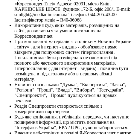
«КореспонденТ.net» Адреса: 02091, місто Київ,
ХАРКІВСЬКЕ ШОСЕ, будинок 172-Б, офіс 208/1 E-mail:
sunlight@mediadim.com.ua
Телефон: 044-205-43-00
Ідентифікатор медіа – R40-06068
Використання будь-яких матеріалів, розміщених на
сайті, дозволяється за умови посилання на
Корреспондент.net.
При копіюванні матеріалів зі сторінки « Новини України
і світу» , для інтернет - видань - обов'язкове пряме
відкрите для пошукових систем гіперпосилання .
Посилання має бути розміщена в незалежності від
повного або часткового використання матеріалів.
Гіперпосилання ( для інтернет - видань) - повинна бути
розміщена в підзаголовку або в першому абзаці
матеріалу.
Новини з позначками "Думка", "Експертиза", "Заява",
"Регіони", "Гроші", "Влада", "Вибори", "Тест-драйв",
"Спецпроекти", "Промо" публікуються на правах
реклами.
Розділ Спецпроекти створюється спільно з
комерційними партнерами.
Будь яке копіювання, публікація, передрук, чи наступне
поширення інформації, що містить посилання на
"Інтерфакс-Україна", EPA / UPG, суворо забороняється.
Власник веб-сторінки в розділі Я-Корреспондент є автор