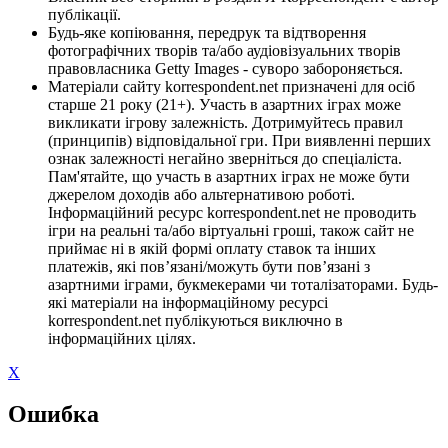
публікації.
Будь-яке копіювання, передрук та відтворення
фотографічних творів та/або аудіовізуальних творів
правовласника Getty Images - суворо забороняється.
Матеріали сайту korrespondent.net призначені для осіб
старше 21 року (21+). Участь в азартних іграх може
викликати ігрову залежність. Дотримуйтесь правил
(принципів) відповідальної гри. При виявленні перших
ознак залежності негайно зверніться до спеціаліста.
Пам'ятайте, що участь в азартних іграх не може бути
джерелом доходів або альтернативою роботі.
Інформаційний ресурс korrespondent.net не проводить
ігри на реальні та/або віртуальні гроші, також сайт не
приймає ні в якій формі оплату ставок та інших
платежів, які пов’язані/можуть бути пов’язані з
азартними іграми, букмекерами чи тоталізаторами. Будь-
які матеріали на інформаційному ресурсі
korrespondent.net публікуються виключно в
інформаційних цілях.
X
Ошибка