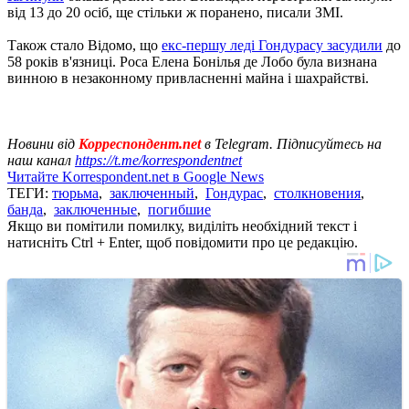
від 13 до 20 осіб, ще стільки ж поранено, писали ЗМІ.
Також стало Відомо, що
екс-першу леді Гондурасу засудили
до
58 років в'язниці. Роса Елена Бонілья де Лобо була визнана
винною в незаконному привласненні майна і шахрайстві.
Новини від
Корреспондент.net
в Telegram. Підписуйтесь на
наш канал
https://t.me/korrespondentnet
Читайте Korrespondent.net в Google News
ТЕГИ:
тюрьма
,
заключенный
,
Гондурас
,
столкновения
,
банда
,
заключенные
,
погибшие
Якщо ви помітили помилку, виділіть необхідний текст і
натисніть Ctrl + Enter, щоб повідомити про це редакцію.