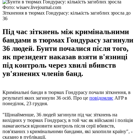
Фото: wisaev.livejournal.com
Зіткнення в тюрмах Гондурасу: кількість загиблих зросла до
36
Під час зіткнень між кримінальними
бандами в тюрмах Гондурасу загинули
36 людей. Бунти почалися після того,
як президент наказав взяти в'язниці
під контроль через хвилі вбивств
ув'язнених членів банд.
Кримінальні банди в тюрмах Гондурасу почали зіткнення, в
результаті яких загинули 36 осіб. Про це
повідомляє
AFP в
понеділок, 23 грудня.
"Щонайменше, 36 людей загинули під час зіткнень на
вихідних у тюрмах Гондурасу, в той час як військові і поліція
намагаються відновити контроль після серії вбивств,
пов'язаних з кримінальними бандами, які захопили країну", -
сказано в публікації.