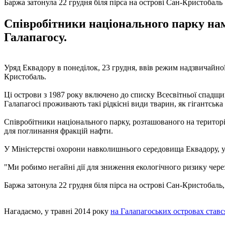
Баржа затонула 22 грудня біля пірса на острові Сан-Кристобаль
Співробітники національного парку нам
Галапагосу.
Уряд Еквадору в понеділок, 23 грудня, ввів режим надзвичайної 
Кристобаль.
Ці острови з 1987 року включено до списку Всесвітньої спадщин
Галапагосі проживають такі рідкісні види тварин, як гігантська 
Співробітники національного парку, розташованого на території 
для поглинання фракцій нафти.
У Міністерстві охорони навколишнього середовища Еквадору, у 
"Ми робимо негайні дії для зниження екологічного ризику через
Баржа затонула 22 грудня біля пірса на острові Сан-Кристобаль
Нагадаємо, у травні 2014 року
на Галапагоських островах ставс