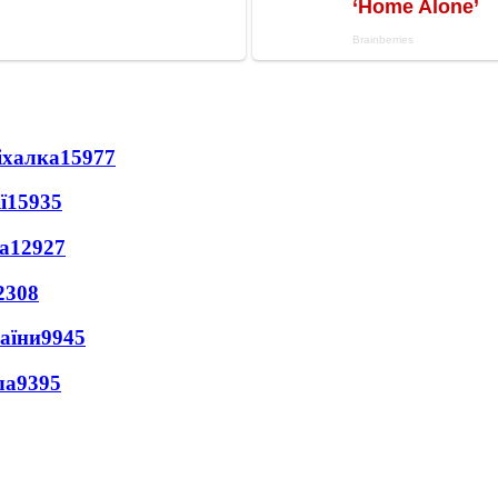
іхалка
15977
ї
15935
а
12927
2308
раїни
9945
ла
9395