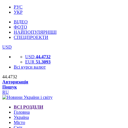
РУС
УКР
ВІДЕО
ФОТО
НАЙПОПУЛЯРНІШІ
СПЕЦПРОЕКТИ
USD
USD
44.4732
EUR
51.3093
Всі курси валют
44.4732
Авторизація
Пошук
RU
ВСІ РОЗДІЛИ
Головна
Україна
Місто
Світ