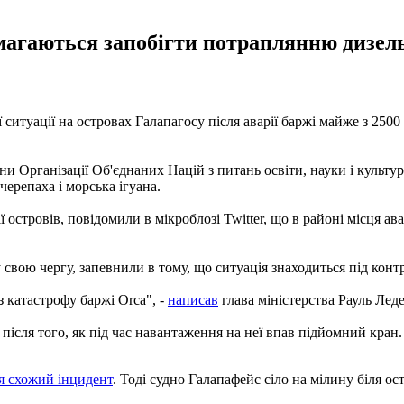
агаються запобігти потраплянню дизельн
ситуації на островах Галапагосу після аварії баржі майже з 2500
и Організації Об'єднаних Націй з питань освіти, науки і культу
черепаха і морська ігуана.
островів, повідомили в мікроблозі Twitter, що в районі місця ав
свою чергу, запевнили в тому, що ситуація знаходиться під конт
 катастрофу баржі Orca", -
написав
глава міністерства Рауль Лед
, після того, як під час навантаження на неї впав підйомний кра
я схожий інцидент
. Тоді судно Галапафейс сіло на мілину біля о