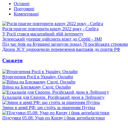
Останні
Популярні
Коментовані
Росія прагне повторити кризу 2022 року - Сибіга
У Росії стався масштабний збій інтернету
Зеленський уперше здійснить візит до Сербії - ЗМІ
Під час боїв на Курщині загинули понад 70 російських строкови
Дрони ЗСУ здорожчили перевезення вантажів до портів РФ
Сюжети
Вторгнення Росії в Україну. Онлайн
Війна на Близькому Сході. Онлайн
Ескалація для Європи. Російський дрон в Лейпцигу
Зміни в армії РФ: що стоїть за рішенням Путіна
Підсумки 05.08: Удар по Києву і брак антибалістики