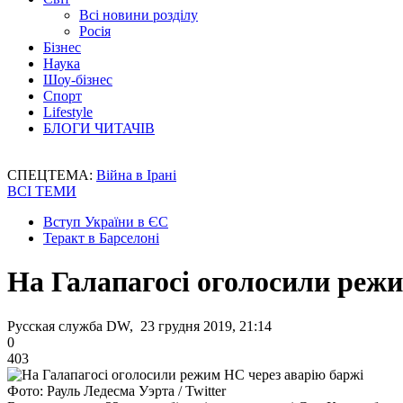
Всі новини розділу
Росія
Бізнес
Наука
Шоу-бізнес
Спорт
Lifestyle
БЛОГИ ЧИТАЧІВ
СПЕЦТЕМА:
Війна в Ірані
ВСІ ТЕМИ
Вступ України в ЄС
Теракт в Барселоні
На Галапагосі оголосили режи
Русская служба DW, 23 грудня 2019, 21:14
0
403
Фото: Рауль Ледесма Уэрта / Twitter