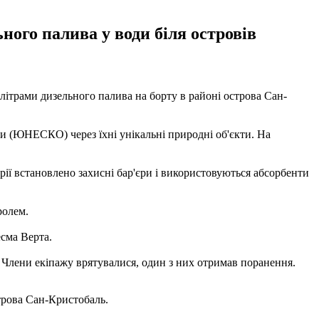
ого палива у води біля островів
 літрами дизельного палива на борту в районі острова Сан-
ри (ЮНЕСКО) через їхні унікальні природні об'єкти. На
арії встановлено захисні бар'єри і використовуються абсорбенти
ролем.
есма Верта.
н. Члени екіпажу врятувалися, один з них отримав поранення.
строва Сан-Кристобаль.