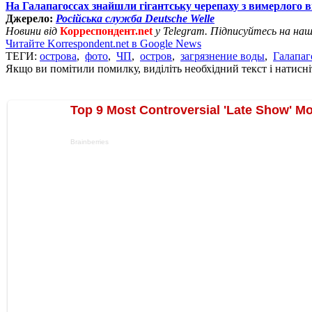
На Галапагоссах знайшли гігантську черепаху з вимерлого 
Джерело:
Російська служба Deutsche Welle
Новини від
Корреспондент.net
у Telegram. Підписуйтесь на на
Читайте Korrespondent.net в Google News
ТЕГИ:
острова
,
фото
,
ЧП
,
остров
,
загрязнение воды
,
Галапаг
Якщо ви помітили помилку, виділіть необхідний текст і натисніт