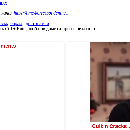
виду
ш канал
https://t.me/korrespondentnet
.
осы
,
баржа
,
дизтопливо
ь Ctrl + Enter, щоб повідомити про це редакцію.