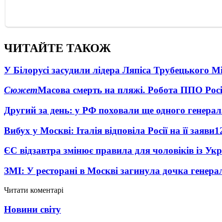
ЧИТАЙТЕ ТАКОЖ
У Білорусі засудили лідера Ляпіса Трубецького М
Сюжет
Масова смерть на пляжі. Робота ППО Росі
Другий за день: у РФ поховали ще одного генерал
Вибух у Москві: Італія відповіла Росії на її заяви
1
ЄС відзавтра змінює правила для чоловіків із Ук
ЗМІ: У ресторані в Москві загинула дочка генера
Читати коментарі
Новини світу