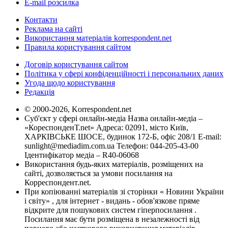
E-mail розсилка
Контакти
Реклама на сайті
Використання матеріалів korrespondent.net
Правила користування сайтом
Договір користування сайтом
Політика у сфері конфіденційності і персональних даних
Угода щодо користування
Редакція
© 2000-2026, Korrespondent.net
Суб'єкт у сфері онлайн-медіа Назва онлайн-медіа –
«КореспонденТ.net» Адреса: 02091, місто Київ,
ХАРКІВСЬКЕ ШОСЕ, будинок 172-Б, офіс 208/1 E-mail:
sunlight@mediadim.com.ua
Телефон: 044-205-43-00
Ідентифікатор медіа – R40-06068
Використання будь-яких матеріалів, розміщених на
сайті, дозволяється за умови посилання на
Корреспондент.net.
При копіюванні матеріалів зі сторінки « Новини України
і світу» , для інтернет - видань - обов'язкове пряме
відкрите для пошукових систем гіперпосилання .
Посилання має бути розміщена в незалежності від