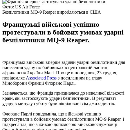
Фото: US Air Force
Безпілотники MQ-9 Reaper виробляються в США
Французькі військові успішно
протестували в бойових умовах ударні
безпілотники MQ-9 Reaper.
Французькі військові вперше задіяли ударні безпілотники для
нанесення удару по бойовиках в центральній частині
африканської країни Малі. Про це в понеділок, 23 грудня,
повідомляє
Associated Press
з посиланням на главу
Міноборони Франції Флоранс Парлі.
Зазначається, що Франція приєдналася до невеликої кількості
країн, які застосовують ударні безпілотники. В результаті
удару в минулу суботу були ліквідовані сім джихадистів.
Флоранс Парлі повідомила, що військові успішно
протестували в бойових умовах безпілотники MQ-9 Reaper, і
підкреслила, що з їхньою допомогою військовослужбовці
Франції зможуть діяти точніше і гнучкіше.