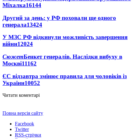
Міхалка
16144
Другий за день: у РФ поховали ще одного
генерала
13424
У МЗС РФ відкинули можливість завершення
війни
12024
Сюжет
Бенкет генералів. Наслідки вибуху в
Москві
11162
ЄС відзавтра змінює правила для чоловіків із
України
10052
Читати коментарі
Повна версія сайту
Facebook
Twitter
RSS-стрічки