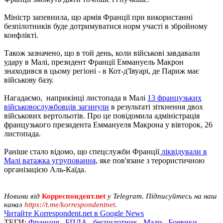
Міністр запевнила, що армія Франції при використанні
безпілотників буде дотримуватися норм участі в збройному
конфлікті.
Також зазначено, що в той день, коли військові завдавали
удару в Малі, президент Франції Еммануель Макрон
знаходився в цьому регіоні - в Кот-д'Івуарі, де Париж має
військову базу.
Нагадаємо, наприкінці листопада в Малі
13 французьких
військовослужбовців загинули
в результаті зіткнення двох
військових вертольотів. Про це повідомила адміністрація
французького президента Еммануеля Макрона у вівторок, 26
листопада.
Раніше стало відомо, що спецслужби Франції
ліквідували в
Малі ватажка угруповання
, яке пов'язане з терористичною
організацією Аль-Каїда.
Новини від
Корреспондент.net
у Telegram. Підписуйтесь на наш
канал
https://t.me/korrespondentnet
.
Читайте Korrespondent.net в Google News
ТЕГИ:
Франция
,
БПЛА
,
беспилотник
,
Мали
,
Боевики
,