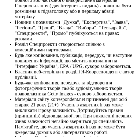
повного або часткового використання матеріалів.
Гіперпосилання ( для інтернет - видань) - повинна бути
розміщена в підзаголовку або в першому абзаці
матеріалу.
Новини з позначками "Думка", "Експертиза", "Заява",
"Регіони", "Гроші", "Влада", "Вибори", "Тест-драйв",
"Спецпроекти", "Промо" публікуються на правах
реклами.
Розділ Спецпроекти створюється спільно з
комерційними партнерами.
Будь яке копіювання, публікація, передрук, чи наступне
поширення інформації, що містить посилання на
"Інтерфакс-Україна", EPA / UPG, суворо забороняється.
Власник веб-сторінки в розділі Я-Корреспондент є автор
публікації.
Будь-яке копіювання, передрук та відтворення
фотографічних творів та/або аудіовізуальних творів
правовласника Getty Images - суворо забороняється.
Матеріали сайту korrespondent.net призначені для осіб
старше 21 року (21+). Участь в азартних іграх може
викликати ігрову залежність. Дотримуйтесь правил
(принципів) відповідальної гри. При виявленні перших
ознак залежності негайно зверніться до спеціаліста.
Пам'ятайте, що участь в азартних іграх не може бути
джерелом доходів або альтернативою роботі.