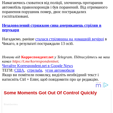
Намагаючись сховатися від поліції, злочинець протаранив
автомобіль правоохоронців і був поранений. Від отриманого
поранення порушник помер, двоє постраждалих
госпіталізовані.
Незадоволений стрижкою сина американець стріляв в
перукаря
Нагадаємо, раніше
сталася стрілянина на домашній вечірці
в
Чикаго, в результаті постраждали 13 осіб.
Новини від
Корреспондент.net
у Telegram. Підписуйтесь на наш
канал
https://t.me/korrespondentnet
.
Читайте Korrespondent.net в Google News
ТЕГИ:
США
,
стрельба
,
угон автомобиля
Якщо ви помітили помилку, виділіть необхідний текст і
натисніть Ctrl + Enter, щоб повідомити про це редакцію.