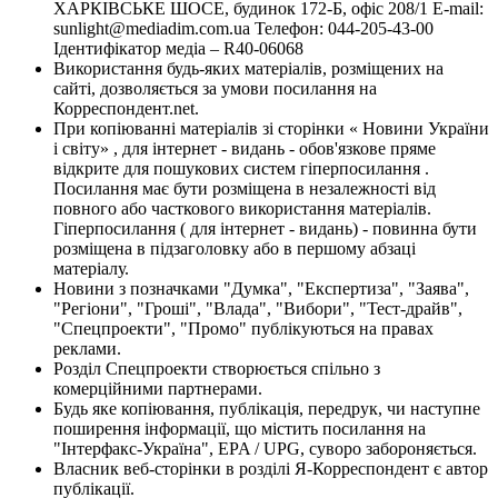
ХАРКІВСЬКЕ ШОСЕ, будинок 172-Б, офіс 208/1 E-mail:
sunlight@mediadim.com.ua
Телефон: 044-205-43-00
Ідентифікатор медіа – R40-06068
Використання будь-яких матеріалів, розміщених на
сайті, дозволяється за умови посилання на
Корреспондент.net.
При копіюванні матеріалів зі сторінки « Новини України
і світу» , для інтернет - видань - обов'язкове пряме
відкрите для пошукових систем гіперпосилання .
Посилання має бути розміщена в незалежності від
повного або часткового використання матеріалів.
Гіперпосилання ( для інтернет - видань) - повинна бути
розміщена в підзаголовку або в першому абзаці
матеріалу.
Новини з позначками "Думка", "Експертиза", "Заява",
"Регіони", "Гроші", "Влада", "Вибори", "Тест-драйв",
"Спецпроекти", "Промо" публікуються на правах
реклами.
Розділ Спецпроекти створюється спільно з
комерційними партнерами.
Будь яке копіювання, публікація, передрук, чи наступне
поширення інформації, що містить посилання на
"Інтерфакс-Україна", EPA / UPG, суворо забороняється.
Власник веб-сторінки в розділі Я-Корреспондент є автор
публікації.