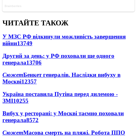
ЧИТАЙТЕ ТАКОЖ
У МЗС РФ відкинули можливість завершення
війни
13749
Другий за день: у РФ поховали ще одного
генерала
13706
Сюжет
Бенкет генералів. Наслідки вибуху в
Москві
12357
Україна поставила Путіна перед дилемою -
ЗМІ
10255
Вибух у ресторані: у Москві таємно поховали
генерала
8572
Сюжет
Масова смерть на пляжі. Робота ППО