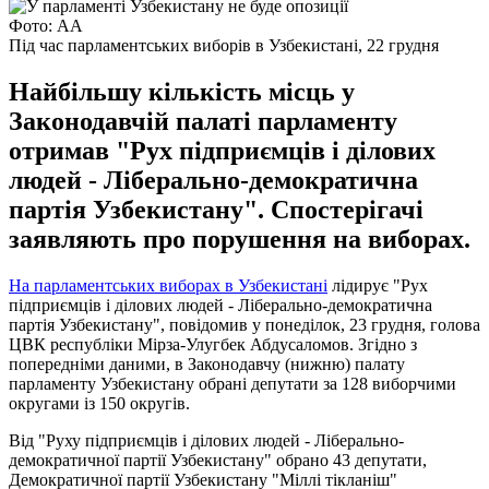
Фото: АА
Під час парламентських виборів в Узбекистані, 22 грудня
Найбільшу кількість місць у
Законодавчій палаті парламенту
отримав "Рух підприємців і ділових
людей - Ліберально-демократична
партія Узбекистану". Спостерігачі
заявляють про порушення на виборах.
На парламентських виборах в Узбекистані
лідирує "Рух
підприємців і ділових людей - Ліберально-демократична
партія Узбекистану", повідомив у понеділок, 23 грудня, голова
ЦВК республіки Мірза-Улугбек Абдусаломов. Згідно з
попередніми даними, в Законодавчу (нижню) палату
парламенту Узбекистану обрані депутати за 128 виборчими
округами із 150 округів.
Від "Руху підприємців і ділових людей - Ліберально-
демократичної партії Узбекистану" обрано 43 депутати,
Демократичної партії Узбекистану "Міллі тікланіш"