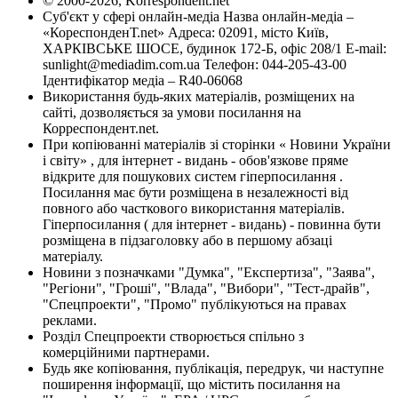
© 2000-2026, Korrespondent.net
Суб'єкт у сфері онлайн-медіа Назва онлайн-медіа –
«КореспонденТ.net» Адреса: 02091, місто Київ,
ХАРКІВСЬКЕ ШОСЕ, будинок 172-Б, офіс 208/1 E-mail:
sunlight@mediadim.com.ua
Телефон: 044-205-43-00
Ідентифікатор медіа – R40-06068
Використання будь-яких матеріалів, розміщених на
сайті, дозволяється за умови посилання на
Корреспондент.net.
При копіюванні матеріалів зі сторінки « Новини України
і світу» , для інтернет - видань - обов'язкове пряме
відкрите для пошукових систем гіперпосилання .
Посилання має бути розміщена в незалежності від
повного або часткового використання матеріалів.
Гіперпосилання ( для інтернет - видань) - повинна бути
розміщена в підзаголовку або в першому абзаці
матеріалу.
Новини з позначками "Думка", "Експертиза", "Заява",
"Регіони", "Гроші", "Влада", "Вибори", "Тест-драйв",
"Спецпроекти", "Промо" публікуються на правах
реклами.
Розділ Спецпроекти створюється спільно з
комерційними партнерами.
Будь яке копіювання, публікація, передрук, чи наступне
поширення інформації, що містить посилання на