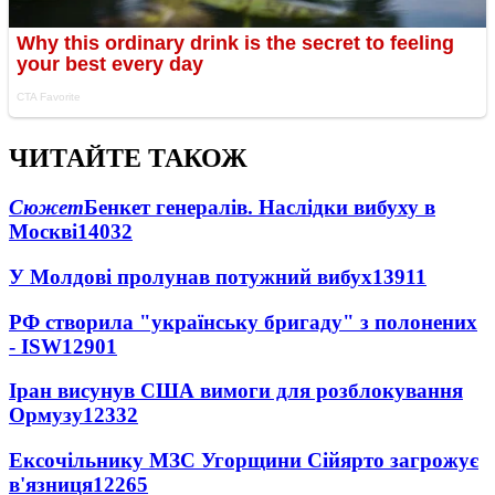
ЧИТАЙТЕ ТАКОЖ
Сюжет
Бенкет генералів. Наслідки вибуху в
Москві
14032
У Молдові пролунав потужний вибух
13911
РФ створила "українську бригаду" з полонених
- ISW
12901
Іран висунув США вимоги для розблокування
Ормузу
12332
Ексочільнику МЗС Угорщини Сійярто загрожує
в'язниця
12265