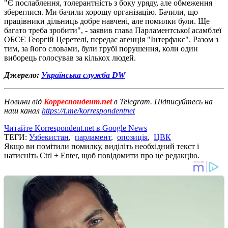
"Є послаблення, толерантність з боку уряду, але обмеження
збереглися. Ми бачили хорошу організацію. Бачили, що
працівники дільниць добре навчені, але помилки були. Ще
багато треба зробити", - заявив глава Парламентської асамблеї
ОБСЄ Георгій Церетелі, передає агенція "Інтерфакс". Разом з
тим, за його словами, були грубі порушення, коли один
виборець голосував за кількох людей.
Джерело:
Українська служба DW
Новини від
Корреспондент.net
в Telegram. Підписуйтесь на
наш канал
https://t.me/korrespondentnet
Читайте Korrespondent.net в Google News
ТЕГИ:
Узбекистан
,
парламент
,
опозиція
,
ЦВК
Якщо ви помітили помилку, виділіть необхідний текст і
натисніть Ctrl + Enter, щоб повідомити про це редакцію.