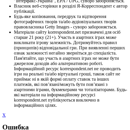
"Інтерфакс-Україна", EPA / UPG, суворо забороняється.
Власник веб-сторінки в розділі Я-Корреспондент є автор
публікації.
Будь-яке копіювання, передрук та відтворення
фотографічних творів та/або аудіовізуальних творів
правовласника Getty Images - суворо забороняється.
Матеріали сайту korrespondent.net призначені для осіб
старше 21 року (21+). Участь в азартних іграх може
викликати ігрову залежність. Дотримуйтесь правил
(принципів) відповідальної гри. При виявленні перших
ознак залежності негайно зверніться до спеціаліста.
Пам'ятайте, що участь в азартних іграх не може бути
джерелом доходів або альтернативою роботі.
Інформаційний ресурс korrespondent.net не проводить
ігри на реальні та/або віртуальні гроші, також сайт не
приймає ні в якій формі оплату ставок та інших
платежів, які пов’язані/можуть бути пов’язані з
азартними іграми, букмекерами чи тоталізаторами. Будь-
які матеріали на інформаційному ресурсі
korrespondent.net публікуються виключно в
інформаційних цілях.
X
Ошибка