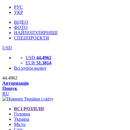
РУС
УКР
ВІДЕО
ФОТО
НАЙПОПУЛЯРНІШІ
СПЕЦПРОЕКТИ
USD
USD
44.4962
EUR
51.3814
Всі курси валют
44.4962
Авторизація
Пошук
RU
ВСІ РОЗДІЛИ
Головна
Україна
Місто
Світ