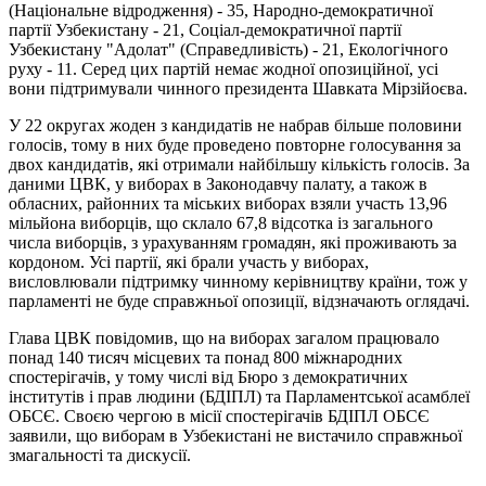
(Національне відродження) - 35, Народно-демократичної
партії Узбекистану - 21, Соціал-демократичної партії
Узбекистану "Адолат" (Справедливість) - 21, Екологічного
руху - 11. Серед цих партій немає жодної опозиційної, усі
вони підтримували чинного президента Шавката Мірзійоєва.
У 22 округах жоден з кандидатів не набрав більше половини
голосів, тому в них буде проведено повторне голосування за
двох кандидатів, які отримали найбільшу кількість голосів. За
даними ЦВК, у виборах в Законодавчу палату, а також в
обласних, районних та міських виборах взяли участь 13,96
мільйона виборців, що склало 67,8 відсотка із загального
числа виборців, з урахуванням громадян, які проживають за
кордоном. Усі партії, які брали участь у виборах,
висловлювали підтримку чинному керівництву країни, тож у
парламенті не буде справжньої опозиції, відзначають оглядачі.
Глава ЦВК повідомив, що на виборах загалом працювало
понад 140 тисяч місцевих та понад 800 міжнародних
спостерігачів, у тому числі від Бюро з демократичних
інститутів і прав людини (БДІПЛ) та Парламентської асамблеї
ОБСЄ. Своєю чергою в місії спостерігачів БДІПЛ ОБСЄ
заявили, що виборам в Узбекистані не вистачило справжньої
змагальності та дискусії.