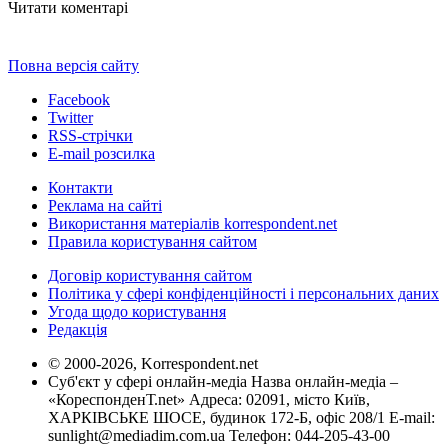
Читати коментарі
Повна версія сайту
Facebook
Twitter
RSS-стрічки
E-mail розсилка
Контакти
Реклама на сайті
Використання матеріалів korrespondent.net
Правила користування сайтом
Договір користування сайтом
Політика у сфері конфіденційності і персональних даних
Угода щодо користування
Редакція
© 2000-2026, Korrespondent.net
Суб'єкт у сфері онлайн-медіа Назва онлайн-медіа –
«КореспонденТ.net» Адреса: 02091, місто Київ,
ХАРКІВСЬКЕ ШОСЕ, будинок 172-Б, офіс 208/1 E-mail:
sunlight@mediadim.com.ua
Телефон: 044-205-43-00