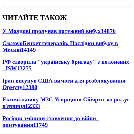
ЧИТАЙТЕ ТАКОЖ
У Молдові пролунав потужний вибух
14876
Сюжет
Бенкет генералів. Наслідки вибуху в
Москві
14149
РФ створила "українську бригаду" з полонених
- ISW
13275
Іран висунув США вимоги для розблокування
Ормузу
12380
Ексочільнику МЗС Угорщини Сійярто загрожує
в'язниця
12333
Росіяни змінили ставлення до війни -
опитування
11749