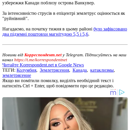
узбережжя Канади поблизу острова Ванкувер.
За інтенсивністю струсів в епіцентрі землетрус оцінюється як
"руйнівний".
Нагадаємо, на початку тижня в цьому районі
було зафіксовано
два підземні поштовхи магнітудою 5,5 і 5,6
.
Новини від
Корреспондент.net
у Telegram. Підписуйтесь на наш
канал
https://t.me/korrespondentnet
Читайте Korrespondent.net в Google News
ТЕГИ:
Колумбия
,
Землетрясения
,
Канада
,
катаклизмы
,
землетрясение
Якщо ви помітили помилку, виділіть необхідний текст і
натисніть Ctrl + Enter, щоб повідомити про це редакцію.