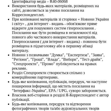
Ідентифікатор медіа – R40-06068
Використання будь-яких матеріалів, розміщених на
сайті, дозволяється за умови посилання на
Корреспондент.net.
При копіюванні матеріалів зі сторінки « Новини України
і світу» , для інтернет - видань - обов'язкове пряме
відкрите для пошукових систем гіперпосилання .
Посилання має бути розміщена в незалежності від
повного або часткового використання матеріалів.
Гіперпосилання ( для інтернет - видань) - повинна бути
розміщена в підзаголовку або в першому абзаці
матеріалу.
Новини з позначками "Думка", "Експертиза", "Заява",
"Регіони", "Гроші", "Влада", "Вибори", "Тест-драйв",
"Спецпроекти", "Промо" публікуються на правах
реклами.
Розділ Спецпроекти створюється спільно з
комерційними партнерами.
Будь яке копіювання, публікація, передрук, чи наступне
поширення інформації, що містить посилання на
"Інтерфакс-Україна", EPA / UPG, суворо забороняється.
Власник веб-сторінки в розділі Я-Корреспондент є автор
публікації.
Будь-яке копіювання, передрук та відтворення
фотографічних творів та/або аудіовізуальних творів