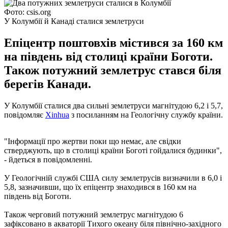
Фото: csis.org
У Колумбії й Канаді сталися землетруси
Епіцентр поштовхів містився за 160 км
на південь від столиці країни Боготи.
Також потужний землетрус стався біля
берегів Канади.
У Колумбії сталися два сильні землетруси магнітудою 6,2 і 5,7,
повідомляє
Xinhua
з посиланням на Геологічну службу країни.
"Інформації про жертви поки що немає, але свідки
стверджують, що в столиці країни Боготі гойдалися будинки",
- йдеться в повідомленні.
У Геологічній службі США силу землетрусів визначили в 6,0 і
5,8, зазначивши, що їх епіцентр знаходився в 160 км на
південь від Боготи.
Також черговий потужний землетрус магнітудою 6
зафіксовано в акваторії Тихого океану біля північно-західного