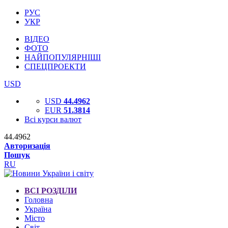
РУС
УКР
ВІДЕО
ФОТО
НАЙПОПУЛЯРНІШІ
СПЕЦПРОЕКТИ
USD
USD
44.4962
EUR
51.3814
Всі курси валют
44.4962
Авторизація
Пошук
RU
ВСІ РОЗДІЛИ
Головна
Україна
Місто
Світ