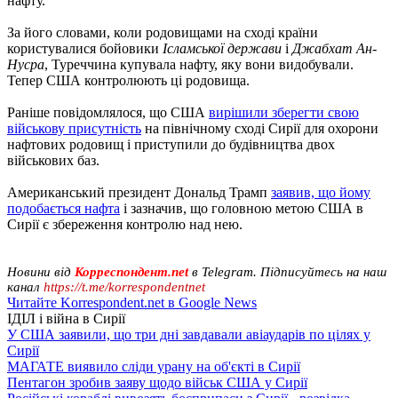
нафту.
За його словами, коли родовищами на сході країни
користувалися бойовики
Ісламської держави
і
Джабхат Ан-
Нусра
, Туреччина купувала нафту, яку вони видобували.
Тепер США контролюють ці родовища.
Раніше повідомлялося, що США
вирішили зберегти свою
військову присутність
на північному сході Сирії для охорони
нафтових родовищ і приступили до будівництва двох
військових баз.
Американський президент Дональд Трамп
заявив, що йому
подобається нафта
і зазначив, що головною метою США в
Сирії є збереження контролю над нею.
Новини від
Корреспондент.net
в Telegram. Підписуйтесь на наш
канал
https://t.me/korrespondentnet
Читайте Korrespondent.net в Google News
ІДІЛ і війна в Сирії
У США заявили, що три дні завдавали авіаударів по цілях у
Сирії
МАГАТЕ виявило сліди урану на об'єкті в Сирії
Пентагон зробив заяву щодо військ США у Сирії