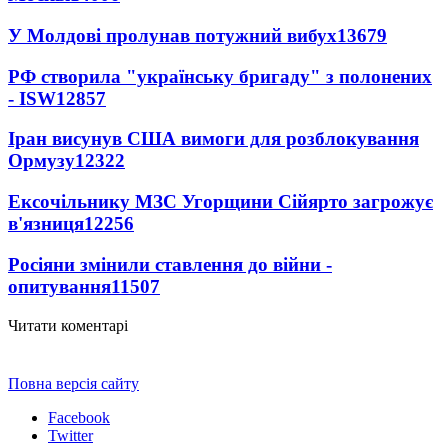
У Молдові пролунав потужний вибух
13679
РФ створила "українську бригаду" з полонених
- ISW
12857
Іран висунув США вимоги для розблокування
Ормузу
12322
Ексочільнику МЗС Угорщини Сійярто загрожує
в'язниця
12256
Росіяни змінили ставлення до війни -
опитування
11507
Читати коментарі
Повна версія сайту
Facebook
Twitter