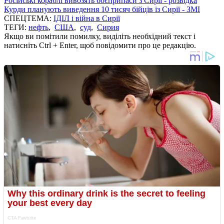
Російські кораблі вивозять боєприпаси з Сирії - розвідка
Курди планують виведення 10 тисяч бійців із Сирії - ЗМІ
СПЕЦТЕМА:
ІДІЛ і війна в Сирії
ТЕГИ:
нефть
,
США
,
суд
,
Сирия
Якщо ви помітили помилку, виділіть необхідний текст і
натисніть Ctrl + Enter, щоб повідомити про це редакцію.