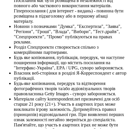
Посилання має бути розміщена в незалежності від
повного або часткового використання матеріалів.
Гіперпосилання ( для інтернет - видань) - повинна бути
розміщена в підзаголовку або в першому абзаці
матеріалу.
Новини з позначками "Думка", "Експертиза", "Заява",
"Регіони", "Гроші", "Влада", "Вибори", "Тест-драйв",
"Спецпроекти", "Промо" публікуються на правах
реклами.
Розділ Спецпроекти створюється спільно з
комерційними партнерами.
Будь яке копіювання, публікація, передрук, чи наступне
поширення інформації, що містить посилання на
"Інтерфакс-Україна", EPA / UPG, суворо забороняється.
Власник веб-сторінки в розділі Я-Корреспондент є автор
публікації.
Будь-яке копіювання, передрук та відтворення
фотографічних творів та/або аудіовізуальних творів
правовласника Getty Images - суворо забороняється.
Матеріали сайту korrespondent.net призначені для осіб
старше 21 року (21+). Участь в азартних іграх може
викликати ігрову залежність. Дотримуйтесь правил
(принципів) відповідальної гри. При виявленні перших
ознак залежності негайно зверніться до спеціаліста.
Пам'ятайте, що участь в азартних іграх не може бути