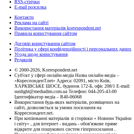
RSS-стрічки
E-mail розсилка
Контакти
Реклама на сайті
Використання матеріалів korrespondent.net
Правила користування сайтом
Договір користування сайтом
Політика у сфері конфіденційності і персональних даних
Угода щодо користування
Редакція
© 2000-2026, Korrespondent.net
Суб'єкт у сфері онлайн-медіа Назва онлайн-медіа –
«КореспонденТ.net» Адреса: 02091, місто Київ,
ХАРКІВСЬКЕ ШОСЕ, будинок 172-Б, офіс 208/1 E-mail:
sunlight@mediadim.com.ua
Телефон: 044-205-43-00
Ідентифікатор медіа – R40-06068
Використання будь-яких матеріалів, розміщених на
сайті, дозволяється за умови посилання на
Корреспондент.net.
При копіюванні матеріалів зі сторінки « Новини України
і світу» , для інтернет - видань - обов'язкове пряме
відкрите для пошукових систем гіперпосилання .