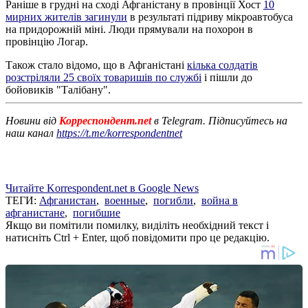
Раніше в грудні на сході Афганістану в провінції Хост
10
мирних жителів загинули
в результаті підриву мікроавтобуса
на придорожній міні. Люди прямували на похорон в
провінцію Логар.
Також стало відомо, що в Афганістані
кілька солдатів
розстріляли 25 своїх товаришів по службі
і пішли до
бойовиків "Талібану".
Новини від
Корреспондент.net
в Telegram. Підписуйтесь на
наш канал
https://t.me/korrespondentnet
Читайте Korrespondent.net в Google News
ТЕГИ:
Афганистан
,
военные
,
погибли
,
война в
афганистане
,
погибшие
Якщо ви помітили помилку, виділіть необхідний текст і
натисніть Ctrl + Enter, щоб повідомити про це редакцію.