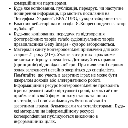
комерційними партнерами.
Будь яке копіювання, публікація, передрук, чи наступне
поширення інформації, що містить посилання на
"Інтерфакс-Україна", EPA / UPG, суворо забороняється.
Власник веб-сторінки в розділі Я-Корреспондент є автор
публікації.
Будь-яке копіювання, передрук та відтворення
фотографічних творів та/або аудіовізуальних творів
правовласника Getty Images - суворо забороняється.
Матеріали сайту korrespondent.net призначені для осіб
старше 21 року (21+). Участь в азартних іграх може
викликати ігрову залежність. Дотримуйтесь правил
(принципів) відповідальної гри. При виявленні перших
ознак залежності негайно зверніться до спеціаліста.
Пам'ятайте, що участь в азартних іграх не може бути
джерелом доходів або альтернативою роботі.
Інформаційний ресурс korrespondent.net не проводить
ігри на реальні та/або віртуальні гроші, також сайт не
приймає ні в якій формі оплату ставок та інших
платежів, які пов’язані/можуть бути пов’язані з
азартними іграми, букмекерами чи тоталізаторами. Будь-
які матеріали на інформаційному ресурсі
korrespondent.net публікуються виключно в
інформаційних цілях.