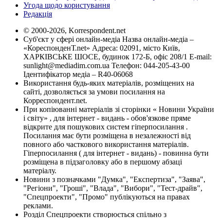
Угода щодо користування
Редакція
© 2000-2026, Korrespondent.net
Суб'єкт у сфері онлайн-медіа Назва онлайн-медіа –
«КореспонденТ.net» Адреса: 02091, місто Київ,
ХАРКІВСЬКЕ ШОСЕ, будинок 172-Б, офіс 208/1 E-mail:
sunlight@mediadim.com.ua
Телефон: 044-205-43-00
Ідентифікатор медіа – R40-06068
Використання будь-яких матеріалів, розміщених на
сайті, дозволяється за умови посилання на
Корреспондент.net.
При копіюванні матеріалів зі сторінки « Новини України
і світу» , для інтернет - видань - обов'язкове пряме
відкрите для пошукових систем гіперпосилання .
Посилання має бути розміщена в незалежності від
повного або часткового використання матеріалів.
Гіперпосилання ( для інтернет - видань) - повинна бути
розміщена в підзаголовку або в першому абзаці
матеріалу.
Новини з позначками "Думка", "Експертиза", "Заява",
"Регіони", "Гроші", "Влада", "Вибори", "Тест-драйв",
"Спецпроекти", "Промо" публікуються на правах
реклами.
Розділ Спецпроекти створюється спільно з