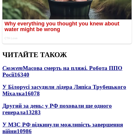
ЧИТАЙТЕ ТАКОЖ
Сюжет
Масова смерть на пляжі. Робота ППО
Росії
16340
У Білорусі засудили лідера Ляпіса Трубецького
Міхалка
16078
Другий за день: у РФ поховали ще одного
генерала
13283
У МЗС РФ відкинули можливість завершення
війни
10986