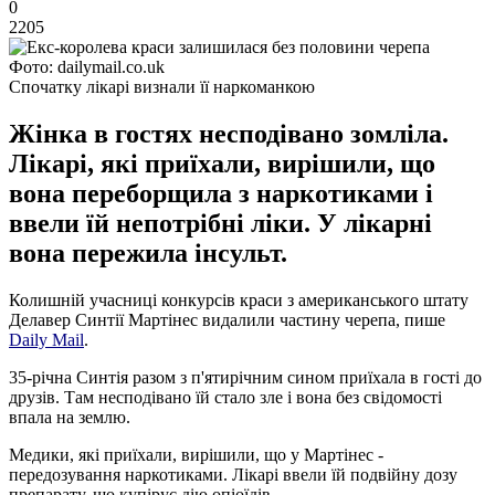
0
2205
Фото: dailymail.co.uk
Спочатку лікарі визнали її наркоманкою
Жінка в гостях несподівано зомліла.
Лікарі, які приїхали, вирішили, що
вона переборщила з наркотиками і
ввели їй непотрібні ліки. У лікарні
вона пережила інсульт.
Колишній учасниці конкурсів краси з американського штату
Делавер Синтії Мартінес видалили частину черепа, пише
Daily Mail
.
35-річна Синтія разом з п'ятирічним сином приїхала в гості до
друзів. Там несподівано їй стало зле і вона без свідомості
впала на землю.
Медики, які приїхали, вирішили, що у Мартінес -
передозування наркотиками. Лікарі ввели їй подвійну дозу
препарату, що купірує дію опіоїдів.