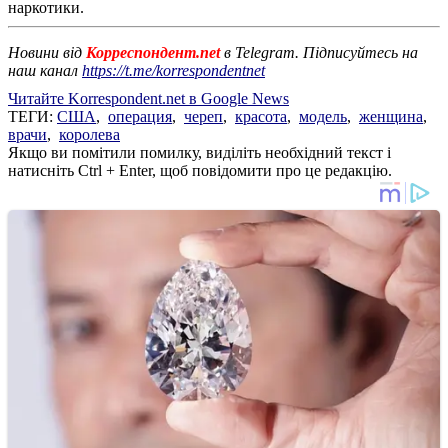
наркотики.
Новини від
Корреспондент.net
в Telegram. Підписуйтесь на
наш канал
https://t.me/korrespondentnet
Читайте Korrespondent.net в Google News
ТЕГИ:
США
,
операция
,
череп
,
красота
,
модель
,
женщина
,
врачи
,
королева
Якщо ви помітили помилку, виділіть необхідний текст і
натисніть Ctrl + Enter, щоб повідомити про це редакцію.