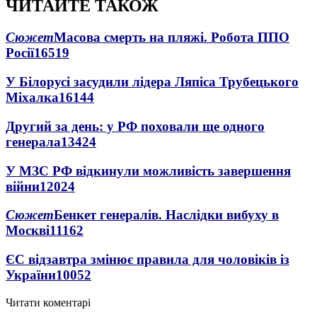
ЧИТАЙТЕ ТАКОЖ
Сюжет
Масова смерть на пляжі. Робота ППО
Росії
16519
У Білорусі засудили лідера Ляпіса Трубецького
Міхалка
16144
Другий за день: у РФ поховали ще одного
генерала
13424
У МЗС РФ відкинули можливість завершення
війни
12024
Сюжет
Бенкет генералів. Наслідки вибуху в
Москві
11162
ЄС відзавтра змінює правила для чоловіків із
України
10052
Читати коментарі