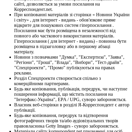
сайті, дозволяється за умови посилання на
Корреспондент.net.
При копіюванні матеріалів зі сторінки « Новини України
і світу» , для інтернет - видань - обов'язкове пряме
відкрите для пошукових систем гіперпосилання .
Посилання має бути розміщена в незалежності від
повного або часткового використання матеріалів.
Гіперпосилання ( для інтернет - видань) - повинна бути
розміщена в підзаголовку або в першому абзаці
матеріалу.
Новини з позначками "Думка", "Експертиза", "Заява",
"Регіони", "Гроші", "Влада", "Вибори", "Тест-драйв",
"Спецпроекти", "Промо" публікуються на правах
реклами.
Розділ Спецпроекти створюється спільно з
комерційними партнерами.
Будь яке копіювання, публікація, передрук, чи наступне
поширення інформації, що містить посилання на
"Інтерфакс-Україна", EPA / UPG, суворо забороняється.
Власник веб-сторінки в розділі Я-Корреспондент є автор
публікації.
Будь-яке копіювання, передрук та відтворення
фотографічних творів та/або аудіовізуальних творів
правовласника Getty Images - суворо забороняється.
Матеріали сайту korrespondent.net призначені для осіб