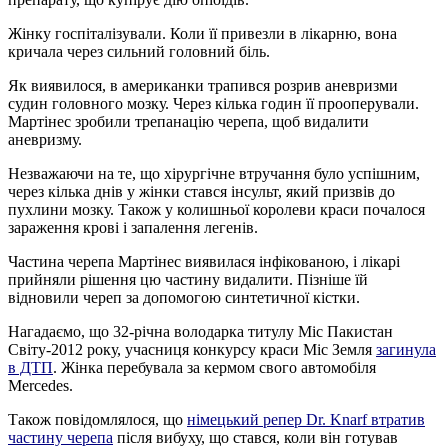
Жінку госпіталізували. Коли її привезли в лікарню, вона
кричала через сильний головний біль.
Як виявилося, в американки трапився розрив аневризми
судин головного мозку. Через кілька годин її прооперували.
Мартінес зробили трепанацію черепа, щоб видалити
аневризму.
Незважаючи на те, що хірургічне втручання було успішним,
через кілька днів у жінки стався інсульт, який призвів до
пухлини мозку. Також у колишньої королеви краси почалося
зараження крові і запалення легенів.
Частина черепа Мартінес виявилася інфікованою, і лікарі
прийняли рішення цю частину видалити. Пізніше їй
відновили череп за допомогою синтетичної кістки.
Нагадаємо, що 32-річна володарка титулу Міс Пакистан
Світу-2012 року, учасниця конкурсу краси Міс Земля
загинула
в ДТП
. Жінка перебувала за кермом свого автомобіля
Mercedes.
Також повідомлялося, що
німецький репер Dr. Knarf втратив
частину черепа
після вибуху, що стався, коли він готував