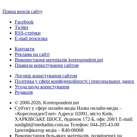
Повна версія сайту
Facebook
Twitter
RSS-стрічки
E-mail розсилка
Контакти
Реклама на сайті
Використання матеріалів korrespondent.net
Правила користування сайтом
Договір користування сайтом
Політика у сфері конфіденційності і персональних даних
Угода щодо користування
Редакція
© 2000-2026, Korrespondent.net
Суб'єкт у сфері онлайн-медіа Назва онлайн-медіа –
«КореспонденТ.net» Адреса: 02091, місто Київ,
ХАРКІВСЬКЕ ШОСЕ, будинок 172-Б, офіс 208/1 E-mail:
sunlight@mediadim.com.ua
Телефон: 044-205-43-00
Ідентифікатор медіа – R40-06068
Використання будь-яких матеріалів, розміщених на