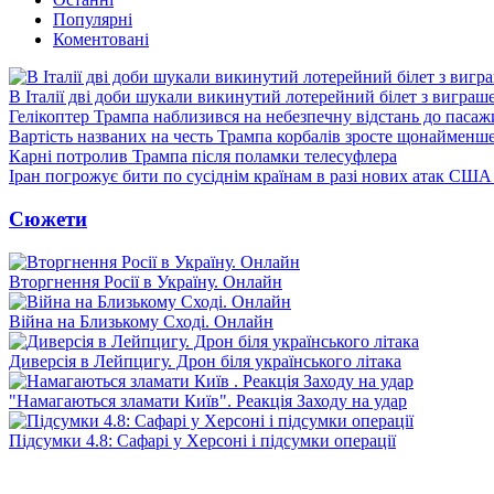
Популярні
Коментовані
В Італії дві доби шукали викинутий лотерейний білет з виграш
Гелікоптер Трампа наблизився на небезпечну відстань до пасаж
Вартість названих на честь Трампа корбалів зросте щонайменш
Карні потролив Трампа після поламки телесуфлера
Іран погрожує бити по сусіднім країнам в разі нових атак США
Сюжети
Вторгнення Росії в Україну. Онлайн
Війна на Близькому Сході. Онлайн
Диверсія в Лейпцигу. Дрон біля українського літака
"Намагаються зламати Київ". Реакція Заходу на удар
Підсумки 4.8: Сафарі у Херсоні і підсумки операції