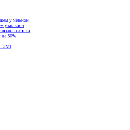
ем у мільйон
ирського літака
е на 50%
 - ЗМІ