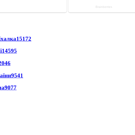
іхалка
15172
ї
14595
2046
раїни
9541
ла
9077