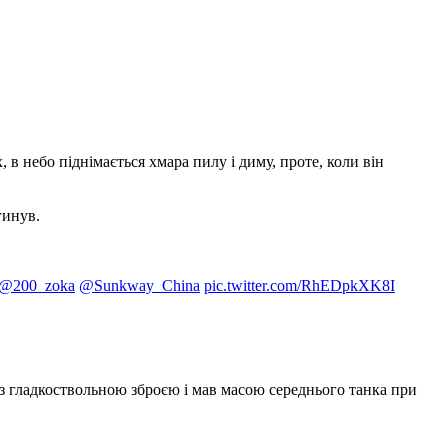
 в небо піднімається хмара пилу і диму, проте, коли він
гинув.
@200_zoka
@Sunkway_China
pic.twitter.com/RhEDpkXK8I
 з гладкоствольною зброєю і мав масою середнього танка при