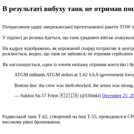
В результаті вибуху танк не отримав по
Потрапляння удару американської протитанкової ракети TOW по 
У підписі до ролика йдеться, що танк урядових військ атакувал
На кадрах відображено, як керований снаряд потрапляє в центр 
розсіюється, видно, що танк не зайнявся, не отримав серйозни
Як наголошується, один із членів екіпажу отримав контузію і б
ATGM militants ATGM strikes at T-62 SAA (government forces)
Bottom line: the crew was shell-shocked, the armor was strong,
— Sukhoi Su-57 Felon 🇷🇺🇮🇳 (@I30mki)
December 25, 2
Радянський танк Т-62, створений на базі Т-55, проводився в СР
високому рівні бронювання.