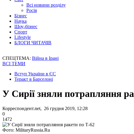
Всі новини розділу
Росія
Бізнес
Наука
Шоу-бізнес
Спорт
Lifestyle
БЛОГИ ЧИТАЧІВ
СПЕЦТЕМА:
Війна в Ірані
ВСІ ТЕМИ
Вступ України в ЄС
Теракт в Барселоні
У Сирії зняли потрапляння ра
Корреспондент.net, 26 грудня 2019, 12:28
0
1472
Фото: MilitaryRussia.Ru