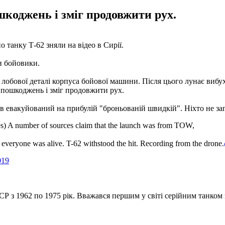
шкоджень і зміг продовжити рух.
танку Т-62 зняли на відео в Сирії.
и бойовики.
лобової деталі корпуса бойової машини. Після цього лунає вибух,
х пошкоджень і зміг продовжити рух.
ув евакуйований на прибулій "броньованій швидкій". Ніхто не за
 A ​​number of sources claim that the launch was from TOW,
 everyone was alive. T-62 withstood the hit. Recording from the drone.
019
СР з 1962 по 1975 рік. Вважався першим у світі серійним танком