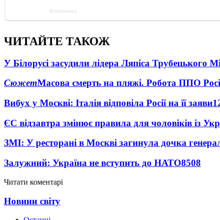
ЧИТАЙТЕ ТАКОЖ
У Білорусі засудили лідера Ляпіса Трубецького М
Сюжет
Масова смерть на пляжі. Робота ППО Росі
Вибух у Москві: Італія відповіла Росії на її заяви
1
ЄС відзавтра змінює правила для чоловіків із Ук
ЗМІ: У ресторані в Москві загинула дочка генера
Залужний: Україна не вступить до НАТО
8508
Читати коментарі
Новини світу
Останні