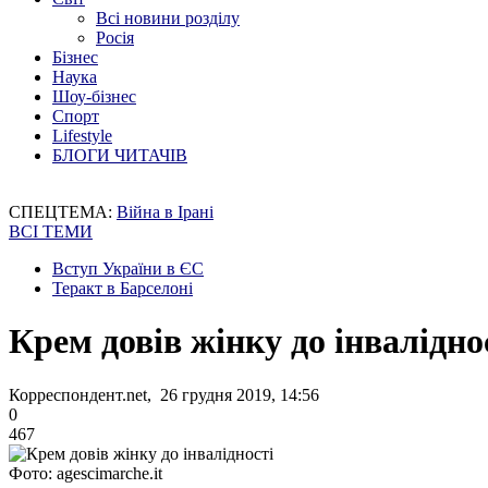
Всі новини розділу
Росія
Бізнес
Наука
Шоу-бізнес
Спорт
Lifestyle
БЛОГИ ЧИТАЧІВ
СПЕЦТЕМА:
Війна в Ірані
ВСІ ТЕМИ
Вступ України в ЄС
Теракт в Барселоні
Крем довів жінку до інвалідно
Корреспондент.net, 26 грудня 2019, 14:56
0
467
Фото: agescimarche.it