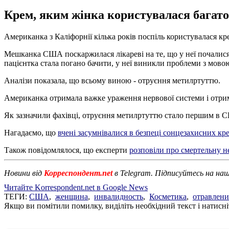
Крем, яким жінка користувалася багато р
Американка з Каліфорнії кілька років поспіль користувалася к
Мешканка США поскаржилася лікареві на те, що у неї почалися ми
пацієнтка стала погано бачити, у неї виникли проблеми з мовою
Аналізи показала, що всьому виною - отруєння метилртуттю.
Американка отримала важке ураження нервової системи і отрим
Як зазначили фахівці, отруєння метилртуттю стало першим в С
Нагадаємо, що
вчені засумнівалися в безпеці сонцезахисних кре
Також повідомлялося, що експерти
розповіли про смертельну н
Новини від
Корреспондент.net
в Telegram. Підписуйтесь на на
Читайте Korrespondent.net в Google News
ТЕГИ:
США
,
женщина
,
инвалидность
,
Косметика
,
отравлени
Якщо ви помітили помилку, виділіть необхідний текст і натисніт