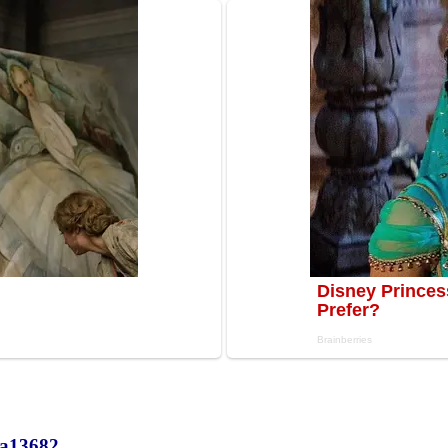
а
13682