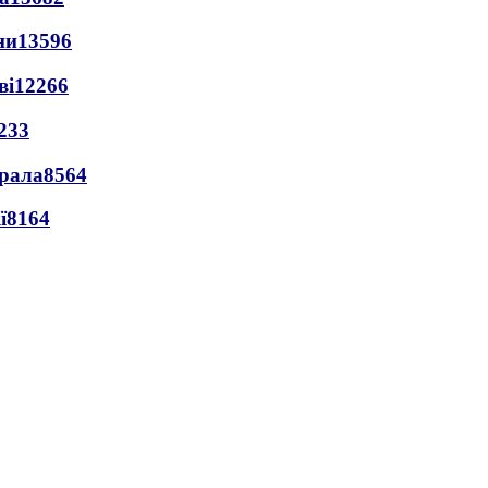
ни
13596
ві
12266
233
ерала
8564
ї
8164