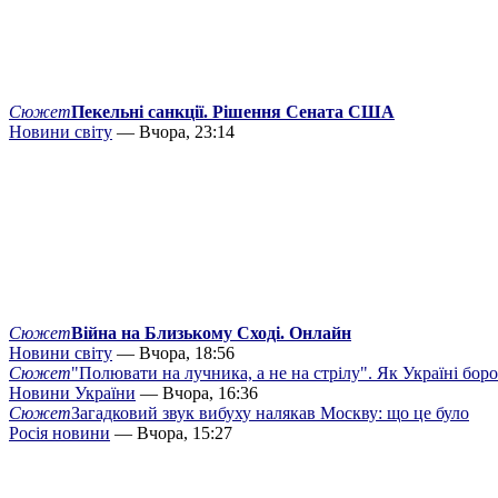
Сюжет
Пекельні санкції. Рішення Сената США
Новини світу
— Вчора, 23:14
Сюжет
Війна на Близькому Сході. Онлайн
Новини світу
— Вчора, 18:56
Сюжет
"Полювати на лучника, а не на стрілу". Як Україні бор
Новини України
— Вчора, 16:36
Сюжет
Загадковий звук вибуху налякав Москву: що це було
Росія новини
— Вчора, 15:27