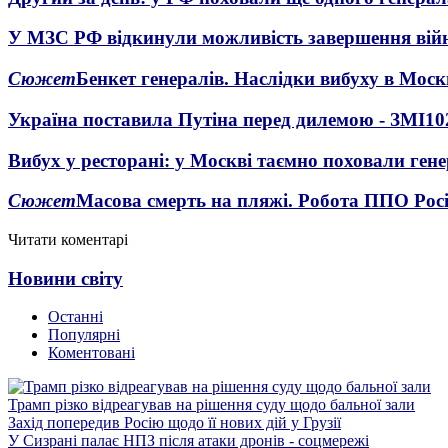
У МЗС РФ відкинули можливість завершення вій
Сюжет
Бенкет генералів. Наслідки вибуху в Моск
Україна поставила Путіна перед дилемою - ЗМІ
10
Вибух у ресторані: у Москві таємно поховали ген
Сюжет
Масова смерть на пляжі. Робота ППО Росі
Читати коментарі
Новини світу
Останні
Популярні
Коментовані
Трамп різко відреагував на рішення суду щодо бальної зали
Захід попередив Росію щодо її нових дій у Грузії
У Сизрані палає НПЗ після атаки дронів - соцмережі