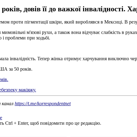
оків, довів її до важкої інвалідності. Х
ремом проти пігментації шкіри, який вироблявся в Мексиці. В рез
мовільні м'язові рухи, а також вона відчуває слабкість в руках 
 і проблеми при ходьбі.
ала інвалідність. Тепер жінка отримує харчування виключно чер
ША за 50 років.
мів.
ебезпеку макіяжу.
ш канал
https://t.me/korrespondentnet
е
ь Ctrl + Enter, щоб повідомити про це редакцію.