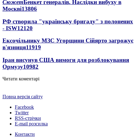
Сюжет
Бенкет генералів. Наслідки вибуху в
Москві
13806
РФ створила "українську бригаду" з полонених
- ISW
12120
Ексочільнику МЗС Угорщини Сійярто загрожує
в'язниця
11919
Іран висунув США вимоги для розблокування
Ормузу
10982
Читати коментарі
Повна версія сайту
Facebook
Twitter
RSS-стрічки
E-mail розсилка
Контакти