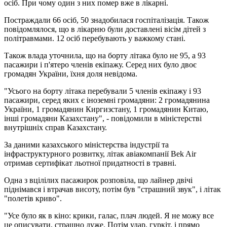
осіб. При чому один з них помер вже в лікарні.
Постраждали 66 осіб, 50 знадобилася госпіталізація. Також
повідомлялося, що в лікарню були доставлені вісім дітей з
політравмами. 12 осіб перебувають у важкому стані.
Також влада уточнила, що на борту літака було не 95, а 93
пасажири і п'ятеро членів екіпажу. Серед них було двоє
громадян України, їхня доля невідома.
"Усього на борту літака перебували 5 членів екіпажу і 93
пасажири, серед яких є іноземні громадяни: 2 громадянина
України, 1 громадянин Киргизстану, 1 громадянин Китаю,
інші громадяни Казахстану", - повідомили в міністерстві
внутрішніх справ Казахстану.
За даними казахського міністерства індустрії та
інфраструктурного розвитку, літак авіакомпанії Bek Air
отримав сертифікат льотної придатності в травні.
Одна з вцілілих пасажирок розповіла, що лайнер двічі
піднімався і втрачав висоту, потім був "страшний звук", і літак
"полетів криво".
"Усе було як в кіно: крики, галас, плач людей. Я не можу все
це описувати, страшно дуже. Потім удар, гуркіт, і прямо