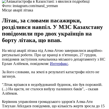
Фото: instagram.com/maral_yerman
Місце аварії літака
Літак, за словами пасажирки,
розділився навпіл. У МЗС Казахстану
повідомили про двох українців на
борту літака, що впав.
На місці аварії літака під Алма-Атою завершилися аварійно-
рятувальні роботи. Про це вранці в п'ятницю, 27 грудня,
повідомив заступник начальника міського департаменту з НС
Ерлан Алібеков, повідомляє
Интерфакс
.
За його словами, на землі в результаті катастрофи ніхто не
загинув.
"Літак врізався в недобудований будинок, він був порожній.
(...) На щастя, не сталося вибуху паливних баків", - сказав
Алібеков.
Керівник управління громадського здоров'я Алма-Ати
Тлеухан Абілдаєв повідомив, що кількість жертв зросла до 15