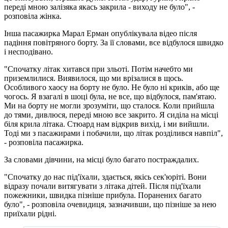
переді мною залізяка якась закрила - виходу не було", -
розповіла жінка.
Інша пасажирка Марал Ерман опублікувала відео після
падіння повітряного борту. За її словами, все відбулося швидко
і несподівано.
"Спочатку літак хитався при зльоті. Потім начебто ми
приземлилися. Виявилося, що ми врізалися в щось.
Особливого хаосу на борту не було. Не було ні криків, або ще
чогось. Я взагалі в шоці була, не все, що відбулося, пам'ятаю.
Ми на борту не могли зрозуміти, що сталося. Коли прийшла
до тями, дивлюся, переді мною все закрито. Я сиділа на місці
біля крила літака. Стюард нам відкрив вихід, і ми вийшли.
Тоді ми з пасажирами і побачили, що літак розділився навпіл",
- розповіла пасажирка.
За словами дівчини, на місці було багато постраждалих.
"Спочатку до нас під'їхали, здається, якісь сек'юріті. Вони
відразу почали витягувати з літака дітей. Після під'їхали
пожежники, швидка пізніше прибула. Поранених багато
було", - розповіла очевидиця, зазначивши, що пізніше за нею
приїхали рідні.