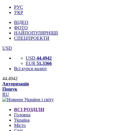
РУС
УКР
ВІДЕО
ФОТО
НАЙПОПУЛЯРНІШІ
СПЕЦПРОЕКТИ
USD
USD
44.4942
EUR
51.3366
Всі курси валют
44.4942
Авторизація
Пошук
RU
ВСІ РОЗДІЛИ
Головна
Україна
Місто
Світ