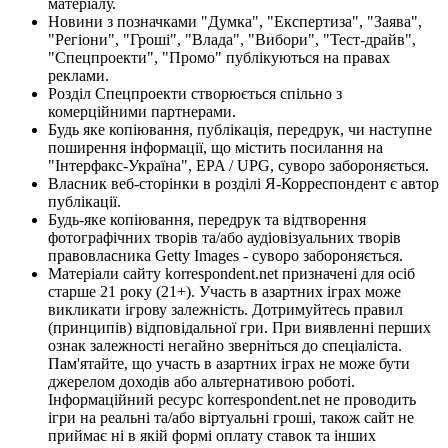
матеріалу.
Новини з позначками "Думка", "Експертиза", "Заява",
"Регіони", "Гроші", "Влада", "Вибори", "Тест-драйв",
"Спецпроекти", "Промо" публікуються на правах
реклами.
Розділ Спецпроекти створюється спільно з
комерційними партнерами.
Будь яке копіювання, публікація, передрук, чи наступне
поширення інформації, що містить посилання на
"Інтерфакс-Україна", EPA / UPG, суворо забороняється.
Власник веб-сторінки в розділі Я-Корреспондент є автор
публікації.
Будь-яке копіювання, передрук та відтворення
фотографічних творів та/або аудіовізуальних творів
правовласника Getty Images - суворо забороняється.
Матеріали сайту korrespondent.net призначені для осіб
старше 21 року (21+). Участь в азартних іграх може
викликати ігрову залежність. Дотримуйтесь правил
(принципів) відповідальної гри. При виявленні перших
ознак залежності негайно зверніться до спеціаліста.
Пам'ятайте, що участь в азартних іграх не може бути
джерелом доходів або альтернативою роботі.
Інформаційний ресурс korrespondent.net не проводить
ігри на реальні та/або віртуальні гроші, також сайт не
приймає ні в якій формі оплату ставок та інших