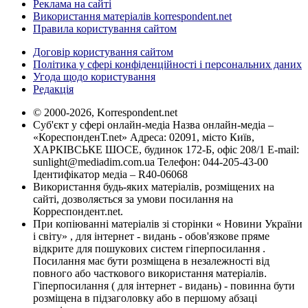
Реклама на сайті
Використання матеріалів korrespondent.net
Правила користування сайтом
Договір користування сайтом
Політика у сфері конфіденційності і персональних даних
Угода щодо користування
Редакція
© 2000-2026, Korrespondent.net
Суб'єкт у сфері онлайн-медіа Назва онлайн-медіа –
«КореспонденТ.net» Адреса: 02091, місто Київ,
ХАРКІВСЬКЕ ШОСЕ, будинок 172-Б, офіс 208/1 E-mail:
sunlight@mediadim.com.ua
Телефон: 044-205-43-00
Ідентифікатор медіа – R40-06068
Використання будь-яких матеріалів, розміщених на
сайті, дозволяється за умови посилання на
Корреспондент.net.
При копіюванні матеріалів зі сторінки « Новини України
і світу» , для інтернет - видань - обов'язкове пряме
відкрите для пошукових систем гіперпосилання .
Посилання має бути розміщена в незалежності від
повного або часткового використання матеріалів.
Гіперпосилання ( для інтернет - видань) - повинна бути
розміщена в підзаголовку або в першому абзаці