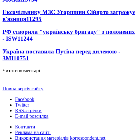
Ексочільнику МЗС Угорщини Сійярто загрожує
в'язниця
11295
РФ створила "українську бригаду" з полонених
- ISW
11244
Україна поставила Путіна перед дилемою -
ЗМІ
10751
Читати коментарі
Повна версія сайту
Facebook
Twitter
RSS-стрічки
E-mail розсилка
Контакти
Реклама на сайті
Використання матеріалів korrespondent.net