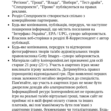
"Регіони", "Гроші", "Влада", "Вибори", "Тест-драйв",
"Спецпроекти", "Промо" публікуються на правах
реклами.
Розділ Спецпроекти створюється спільно з
комерційними партнерами.
Будь яке копіювання, публікація, передрук, чи наступне
поширення інформації, що містить посилання на
"Інтерфакс-Україна", EPA / UPG, суворо забороняється.
Власник веб-сторінки в розділі Я-Корреспондент є автор
публікації.
Будь-яке копіювання, передрук та відтворення
фотографічних творів та/або аудіовізуальних творів
правовласника Getty Images - суворо забороняється.
Матеріали сайту korrespondent.net призначені для осіб
старше 21 року (21+). Участь в азартних іграх може
викликати ігрову залежність. Дотримуйтесь правил
(принципів) відповідальної гри. При виявленні перших
ознак залежності негайно зверніться до спеціаліста.
Пам'ятайте, що участь в азартних іграх не може бути
джерелом доходів або альтернативою роботі.
Інформаційний ресурс korrespondent.net не проводить
ігри на реальні та/або віртуальні гроші, також сайт не
приймає ні в якій формі оплату ставок та інших
платежів, які пов’язані/можуть бути пов’язані з
азартними іграми, букмекерами чи тоталізаторами. Будь-