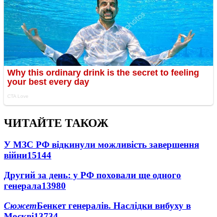
ЧИТАЙТЕ ТАКОЖ
У МЗС РФ відкинули можливість завершення
війни
15144
Другий за день: у РФ поховали ще одного
генерала
13980
Сюжет
Бенкет генералів. Наслідки вибуху в
Москві
13734