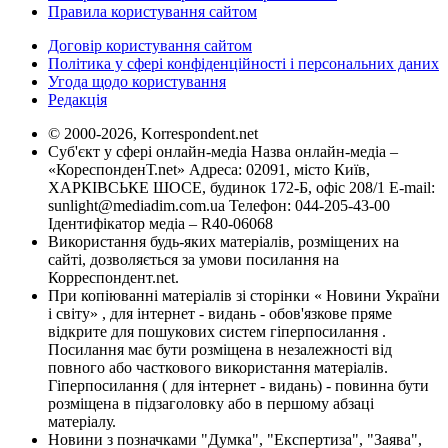
Правила користування сайтом
Договір користування сайтом
Політика у сфері конфіденційності і персональних даних
Угода щодо користування
Редакція
© 2000-2026, Korrespondent.net
Суб'єкт у сфері онлайн-медіа Назва онлайн-медіа –
«КореспонденТ.net» Адреса: 02091, місто Київ,
ХАРКІВСЬКЕ ШОСЕ, будинок 172-Б, офіс 208/1 E-mail:
sunlight@mediadim.com.ua
Телефон: 044-205-43-00
Ідентифікатор медіа – R40-06068
Використання будь-яких матеріалів, розміщених на
сайті, дозволяється за умови посилання на
Корреспондент.net.
При копіюванні матеріалів зі сторінки « Новини України
і світу» , для інтернет - видань - обов'язкове пряме
відкрите для пошукових систем гіперпосилання .
Посилання має бути розміщена в незалежності від
повного або часткового використання матеріалів.
Гіперпосилання ( для інтернет - видань) - повинна бути
розміщена в підзаголовку або в першому абзаці
матеріалу.
Новини з позначками "Думка", "Експертиза", "Заява",