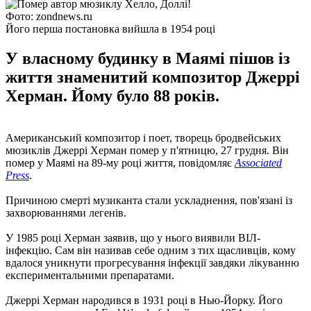
Фото: zondnews.ru
Його перша постановка вийшла в 1954 році
У власному будинку в Маямі пішов із
життя знаменитий композитор Джеррі
Херман. Йому було 88 років.
Американський композитор і поет, творець бродвейських
мюзиклів Джеррі Херман помер у п'ятницю, 27 грудня. Він
помер у Маямі на 89-му році життя, повідомляє
Associated
Press
.
Причиною смерті музиканта стали ускладнення, пов'язані із
захворюваннями легенів.
У 1985 році Херман заявив, що у нього виявили ВІЛ-
інфекцію. Сам він називав себе одним з тих щасливців, кому
вдалося уникнути прогресування інфекції завдяки лікуванню
експериментальними препаратами.
Джеррі Херман народився в 1931 році в Нью-Йорку. Його