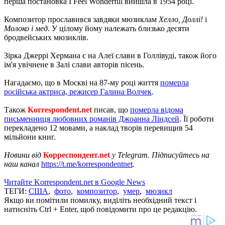
перша постановка I Feel Wonderful вийшла в 1954 році.
Композитор прославився завдяки мюзиклам
Хелло, Доллі!
і
Молоко і мед
. У цілому йому належать близько десяти
бродвейських мюзиклів.
Зірка Джеррі Хермана є на Алеї слави в Голлівуді, також його
ім'я увічнене в Залі слави авторів пісень.
Нагадаємо, що в Москві на 87-му році життя
померла
російська актриса, режисер Галина Волчек
.
Також
Korrespondent.net
писав, що
померла відома
письменниця любовних романів Джоанна Ліндсей
. Її роботи
перекладено 12 мовами, а наклад творів перевищив 54
мільйони книг.
Новини від
Корреспондент.net
у Telegram. Підписуйтесь на
наш канал
https://t.me/korrespondentnet
.
Читайте Korrespondent.net в Google News
ТЕГИ:
США
,
фото
,
композитор
,
умер
,
мюзикл
Якщо ви помітили помилку, виділіть необхідний текст і
натисніть Ctrl + Enter, щоб повідомити про це редакцію.