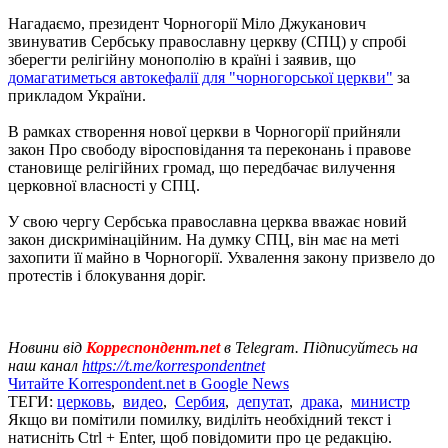
Нагадаємо, президент Чорногорії Міло Джуканович
звинуватив Сербську православну церкву (СПЦ) у спробі
зберегти релігійну монополію в країні і заявив, що
домагатиметься автокефалії для "чорногорської церкви"
за
прикладом України.
В рамках створення нової церкви в Чорногорії прийняли
закон Про свободу віросповідання та переконань і правове
становище релігійних громад, що передбачає вилучення
церковної власності у СПЦ.
У свою чергу Сербська православна церква вважає новий
закон дискримінаційним. На думку СПЦ, він має на меті
захопити її майно в Чорногорії. Ухвалення закону призвело до
протестів і блокування доріг.
Новини від
Корреспондент.net
в Telegram. Підписуйтесь на
наш канал
https://t.me/korrespondentnet
Читайте Korrespondent.net в Google News
ТЕГИ:
церковь
,
видео
,
Сербия
,
депутат
,
драка
,
министр
Якщо ви помітили помилку, виділіть необхідний текст і
натисніть Ctrl + Enter, щоб повідомити про це редакцію.