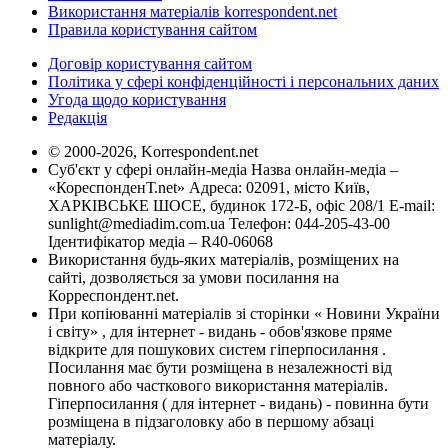
Використання матеріалів korrespondent.net
Правила користування сайтом
Договір користування сайтом
Політика у сфері конфіденційності і персональних даних
Угода щодо користування
Редакція
© 2000-2026, Korrespondent.net
Суб'єкт у сфері онлайн-медіа Назва онлайн-медіа –
«КореспонденТ.net» Адреса: 02091, місто Київ,
ХАРКІВСЬКЕ ШОСЕ, будинок 172-Б, офіс 208/1 E-mail:
sunlight@mediadim.com.ua
Телефон: 044-205-43-00
Ідентифікатор медіа – R40-06068
Використання будь-яких матеріалів, розміщених на
сайті, дозволяється за умови посилання на
Корреспондент.net.
При копіюванні матеріалів зі сторінки « Новини України
і світу» , для інтернет - видань - обов'язкове пряме
відкрите для пошукових систем гіперпосилання .
Посилання має бути розміщена в незалежності від
повного або часткового використання матеріалів.
Гіперпосилання ( для інтернет - видань) - повинна бути
розміщена в підзаголовку або в першому абзаці
матеріалу.