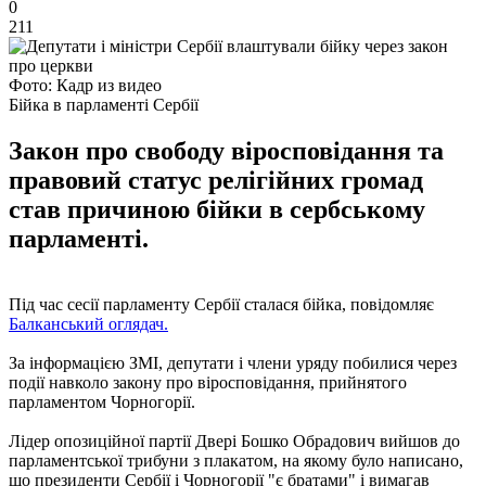
0
211
Фото: Кадр из видео
Бійка в парламенті Сербії
Закон про свободу віросповідання та
правовий статус релігійних громад
став причиною бійки в сербському
парламенті.
Під час сесії парламенту Сербії сталася бійка, повідомляє
Балканський оглядач.
За інформацією ЗМІ, депутати і члени уряду побилися через
події навколо закону про віросповідання, прийнятого
парламентом Чорногорії.
Лідер опозиційної партії Двері Бошко Обрадович вийшов до
парламентської трибуни з плакатом, на якому було написано,
що президенти Сербії і Чорногорії "є братами" і вимагав