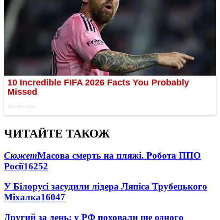
ЧИТАЙТЕ ТАКОЖ
Сюжет
Масова смерть на пляжі. Робота ППО
Росії
16252
У Білорусі засудили лідера Ляпіса Трубецького
Міхалка
16047
Другий за день: у РФ поховали ще одного