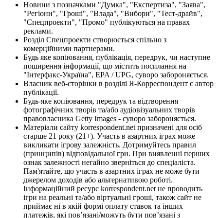
Новини з позначками "Думка", "Експертиза", "Заява",
"Регіони", "Гроші", "Влада", "Вибори", "Тест-драйв",
"Спецпроекти", "Промо" публікуються на правах
реклами.
Розділ Спецпроекти створюється спільно з
комерційними партнерами.
Будь яке копіювання, публікація, передрук, чи наступне
поширення інформації, що містить посилання на
"Інтерфакс-Україна", EPA / UPG, суворо забороняється.
Власник веб-сторінки в розділі Я-Корреспондент є автор
публікації.
Будь-яке копіювання, передрук та відтворення
фотографічних творів та/або аудіовізуальних творів
правовласника Getty Images - суворо забороняється.
Матеріали сайту korrespondent.net призначені для осіб
старше 21 року (21+). Участь в азартних іграх може
викликати ігрову залежність. Дотримуйтесь правил
(принципів) відповідальної гри. При виявленні перших
ознак залежності негайно зверніться до спеціаліста.
Пам'ятайте, що участь в азартних іграх не може бути
джерелом доходів або альтернативою роботі.
Інформаційний ресурс korrespondent.net не проводить
ігри на реальні та/або віртуальні гроші, також сайт не
приймає ні в якій формі оплату ставок та інших
платежів, які пов’язані/можуть бути пов’язані з