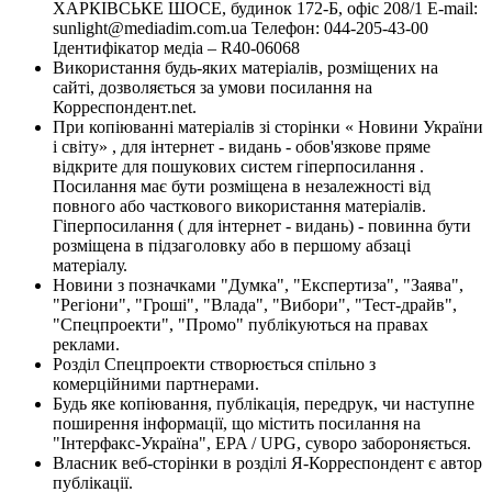
ХАРКІВСЬКЕ ШОСЕ, будинок 172-Б, офіс 208/1 E-mail:
sunlight@mediadim.com.ua
Телефон: 044-205-43-00
Ідентифікатор медіа – R40-06068
Використання будь-яких матеріалів, розміщених на
сайті, дозволяється за умови посилання на
Корреспондент.net.
При копіюванні матеріалів зі сторінки « Новини України
і світу» , для інтернет - видань - обов'язкове пряме
відкрите для пошукових систем гіперпосилання .
Посилання має бути розміщена в незалежності від
повного або часткового використання матеріалів.
Гіперпосилання ( для інтернет - видань) - повинна бути
розміщена в підзаголовку або в першому абзаці
матеріалу.
Новини з позначками "Думка", "Експертиза", "Заява",
"Регіони", "Гроші", "Влада", "Вибори", "Тест-драйв",
"Спецпроекти", "Промо" публікуються на правах
реклами.
Розділ Спецпроекти створюється спільно з
комерційними партнерами.
Будь яке копіювання, публікація, передрук, чи наступне
поширення інформації, що містить посилання на
"Інтерфакс-Україна", EPA / UPG, суворо забороняється.
Власник веб-сторінки в розділі Я-Корреспондент є автор
публікації.