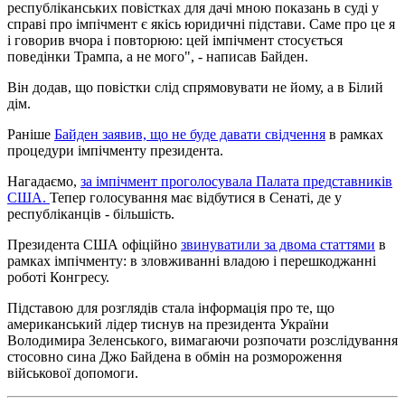
республіканських повістках для дачі мною показань в суді у
справі про імпічмент є якісь юридичні підстави. Саме про це я
і говорив вчора і повторюю: цей імпічмент стосується
поведінки Трампа, а не мого", - написав Байден.
Він додав, що повістки слід спрямовувати не йому, а в Білий
дім.
Раніше
Байден заявив, що не буде давати свідчення
в рамках
процедури імпічменту президента.
Нагадаємо,
за імпічмент проголосувала Палата представників
США.
Тепер голосування має відбутися в Сенаті, де у
республіканців - більшість.
Президента США офіційно
звинуватили за двома статтями
в
рамках імпічменту: в зловживанні владою і перешкоджанні
роботі Конгресу.
Підставою для розглядів стала інформація про те, що
американський лідер тиснув на президента України
Володимира Зеленського, вимагаючи розпочати розслідування
стосовно сина Джо Байдена в обмін на розмороження
військової допомоги.