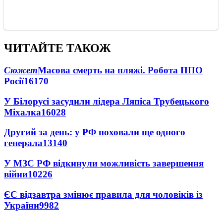
ЧИТАЙТЕ ТАКОЖ
Сюжет
Масова смерть на пляжі. Робота ППО
Росії
16170
У Білорусі засудили лідера Ляпіса Трубецького
Міхалка
16028
Другий за день: у РФ поховали ще одного
генерала
13140
У МЗС РФ відкинули можливість завершення
війни
10226
ЄС відзавтра змінює правила для чоловіків із
України
9982