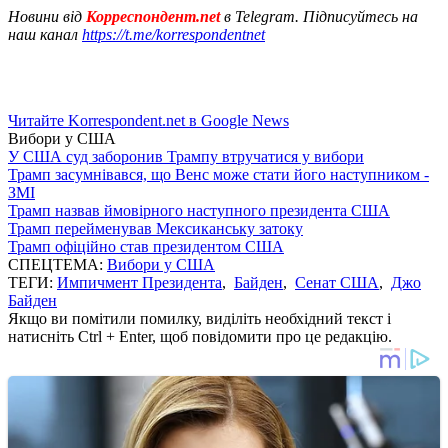
Новини від
Корреспондент.net
в Telegram. Підписуйтесь на
наш канал
https://t.me/korrespondentnet
Читайте Korrespondent.net в Google News
Вибори у США
У США суд заборонив Трампу втручатися у вибори
Трамп засумнівався, що Венс може стати його наступником -
ЗМІ
Трамп назвав ймовірного наступного президента США
Трамп перейменував Мексиканську затоку
Трамп офіційно став президентом США
СПЕЦТЕМА:
Вибори у США
ТЕГИ:
Импичмент Президента
,
Байден
,
Сенат США
,
Джо
Байден
Якщо ви помітили помилку, виділіть необхідний текст і
натисніть Ctrl + Enter, щоб повідомити про це редакцію.