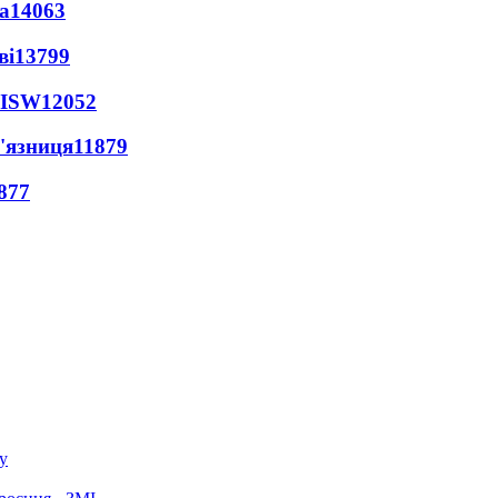
а
14063
ві
13799
 ISW
12052
'язниця
11879
877
у