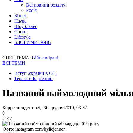
Всі новини розділу
Росія
Бізнес
Наука
Шоу-бізнес
Спорт
Lifestyle
БЛОГИ ЧИТАЧІВ
СПЕЦТЕМА:
Війна в Ірані
ВСІ ТЕМИ
Вступ України в ЄС
Теракт в Барселоні
Названий наймолодший мілья
Корреспондент.net, 30 грудня 2019, 03:32
0
2147
Фото: instagram.com/kyliejenner