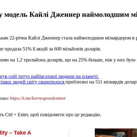
 модель Кайлі Дженнер наймолодшим міл
шьян
22-річна Кайлі Дженнер стала наймолодшим мільярдером в
е продала 51% її акцій за 600 мільйонів доларів.
шими на 1,2 трильйона доларів, що на 25% більше, ніж у них було
нув собі титул найбагатшої людини на планеті.
атших людей світу скоротилося
приблизно на 511 мільярдів доларі
канал
https://t.me/korrespondentnet
ь Ctrl + Enter, щоб повідомити про це редакцію.