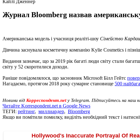
Кайлі Дженнер
Журнал Bloomberg назвав американську
Американська модель і учасниця реаліті-шоу
Сімейство Карда
Дівчина заснувала косметичну компанію Kylie Cosmetics і пізніш
Видання зазначає, що за 2019 рік багаті люди світу стали багат
світу у 52 скоротилися доходи.
Раніше повідомлялося, що засновник Microsoft Білл Гейтс
повер
Нагадаємо, протягом 2018 року сумарне становище
500 найбаг
Новини від
Корреспондент.net
у Telegram. Підписуйтесь на наш 
Читайте Korrespondent.net в Google News
ТЕГИ:
рейтинг
,
миллиардер
,
Bloomberg
Якщо ви помітили помилку, виділіть необхідний текст і натисніт