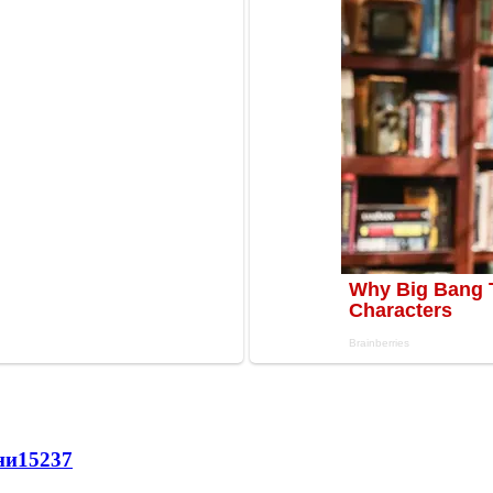
ни
15237