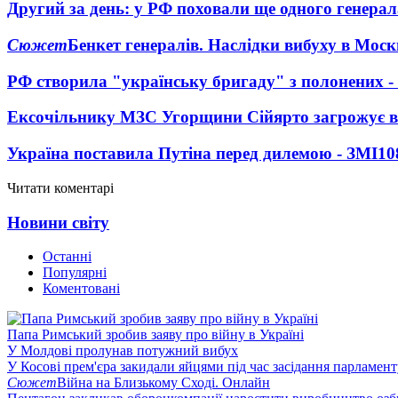
Другий за день: у РФ поховали ще одного генерал
Сюжет
Бенкет генералів. Наслідки вибуху в Моск
РФ створила "українську бригаду" з полонених -
Ексочільнику МЗС Угорщини Сійярто загрожує в
Україна поставила Путіна перед дилемою - ЗМІ
10
Читати коментарі
Новини світу
Останні
Популярні
Коментовані
Папа Римський зробив заяву про війну в Україні
У Молдові пролунав потужний вибух
У Косові прем'єра закидали яйцями під час засідання парламент
Сюжет
Війна на Близькому Сході. Онлайн