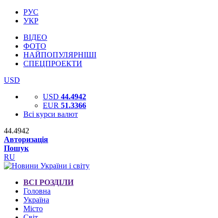
РУС
УКР
ВІДЕО
ФОТО
НАЙПОПУЛЯРНІШІ
СПЕЦПРОЕКТИ
USD
USD
44.4942
EUR
51.3366
Всі курси валют
44.4942
Авторизація
Пошук
RU
ВСІ РОЗДІЛИ
Головна
Україна
Місто
Світ