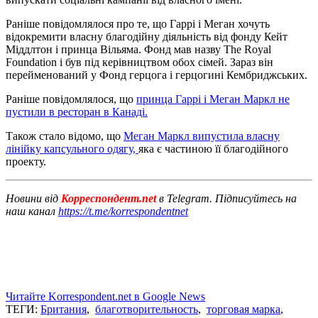
Раніше повідомлялося про те, що Гаррі і Меган хочуть
відокремити власну благодійну діяльність від фонду Кейт
Міддлтон і принца Вільяма. Фонд мав назву The Royal
Foundation і був під керівництвом обох сімей. Зараз він
перейменований у Фонд герцога і герцогині Кембриджських.
Раніше повідомлялося, що
принца Гаррі і Меган Маркл не
пустили в ресторан в Канаді.
Також стало відомо, що
Меган Маркл випустила власну
лінійку капсульного одягу,
яка є частиною її благодійного
проекту.
Новини від
Корреспондент.net
в Telegram. Підписуйтесь на
наш канал
https://t.me/korrespondentnet
Читайте Korrespondent.net в Google News
ТЕГИ:
Британия
,
благотворительность
,
торговая марка
,