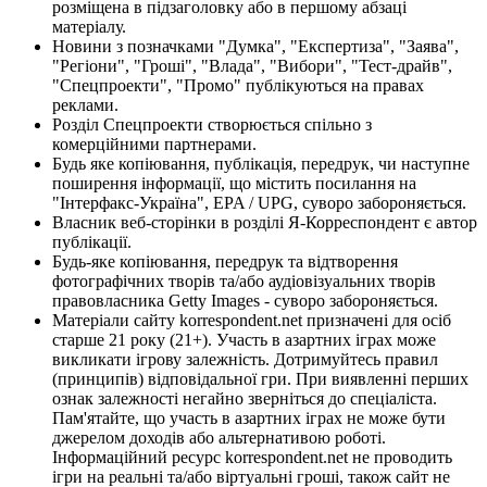
розміщена в підзаголовку або в першому абзаці
матеріалу.
Новини з позначками "Думка", "Експертиза", "Заява",
"Регіони", "Гроші", "Влада", "Вибори", "Тест-драйв",
"Спецпроекти", "Промо" публікуються на правах
реклами.
Розділ Спецпроекти створюється спільно з
комерційними партнерами.
Будь яке копіювання, публікація, передрук, чи наступне
поширення інформації, що містить посилання на
"Інтерфакс-Україна", EPA / UPG, суворо забороняється.
Власник веб-сторінки в розділі Я-Корреспондент є автор
публікації.
Будь-яке копіювання, передрук та відтворення
фотографічних творів та/або аудіовізуальних творів
правовласника Getty Images - суворо забороняється.
Матеріали сайту korrespondent.net призначені для осіб
старше 21 року (21+). Участь в азартних іграх може
викликати ігрову залежність. Дотримуйтесь правил
(принципів) відповідальної гри. При виявленні перших
ознак залежності негайно зверніться до спеціаліста.
Пам'ятайте, що участь в азартних іграх не може бути
джерелом доходів або альтернативою роботі.
Інформаційний ресурс korrespondent.net не проводить
ігри на реальні та/або віртуальні гроші, також сайт не