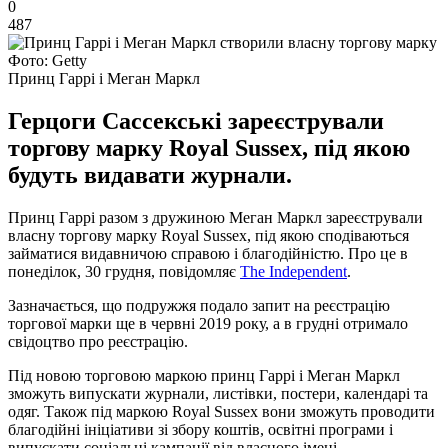
0
487
Фото: Getty
Принц Гаррі і Меган Маркл
Герцоги Сассекські зареєстрували
торгову марку Royal Sussex, під якою
будуть видавати журнали.
Принц Гаррі разом з дружиною Меган Маркл зареєстрували
власну торгову марку Royal Sussex, під якою сподіваються
займатися видавничою справою і благодійністю. Про це в
понеділок, 30 грудня, повідомляє
The Independent
.
Зазначається, що подружжя подало запит на реєстрацію
торгової марки ще в червні 2019 року, а в грудні отримало
свідоцтво про реєстрацію.
Під новою торговою маркою принц Гаррі і Меган Маркл
зможуть випускати журнали, листівки, постери, календарі та
одяг. Також під маркою Royal Sussex вони зможуть проводити
благодійні ініціативи зі збору коштів, освітні програми і
випускати соціальні кампанії від власного імені.