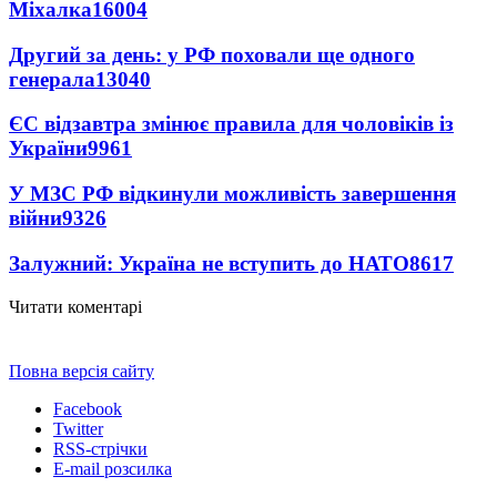
Міхалка
16004
Другий за день: у РФ поховали ще одного
генерала
13040
ЄС відзавтра змінює правила для чоловіків із
України
9961
У МЗС РФ відкинули можливість завершення
війни
9326
Залужний: Україна не вступить до НАТО
8617
Читати коментарі
Повна версія сайту
Facebook
Twitter
RSS-стрічки
E-mail розсилка