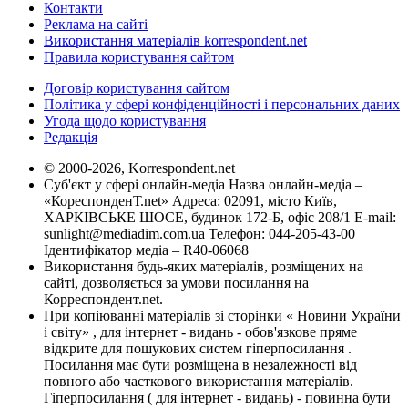
Контакти
Реклама на сайті
Використання матеріалів korrespondent.net
Правила користування сайтом
Договір користування сайтом
Політика у сфері конфіденційності і персональних даних
Угода щодо користування
Редакція
© 2000-2026, Korrespondent.net
Суб'єкт у сфері онлайн-медіа Назва онлайн-медіа –
«КореспонденТ.net» Адреса: 02091, місто Київ,
ХАРКІВСЬКЕ ШОСЕ, будинок 172-Б, офіс 208/1 E-mail:
sunlight@mediadim.com.ua
Телефон: 044-205-43-00
Ідентифікатор медіа – R40-06068
Використання будь-яких матеріалів, розміщених на
сайті, дозволяється за умови посилання на
Корреспондент.net.
При копіюванні матеріалів зі сторінки « Новини України
і світу» , для інтернет - видань - обов'язкове пряме
відкрите для пошукових систем гіперпосилання .
Посилання має бути розміщена в незалежності від
повного або часткового використання матеріалів.
Гіперпосилання ( для інтернет - видань) - повинна бути