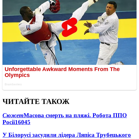
ЧИТАЙТЕ ТАКОЖ
Сюжет
Масова смерть на пляжі. Робота ППО
Росії
16045
У Білорусі засудили лідера Ляпіса Трубецького