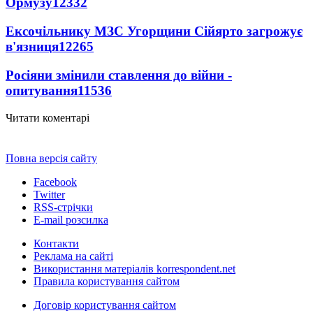
Ормузу
12332
Ексочільнику МЗС Угорщини Сійярто загрожує
в'язниця
12265
Росіяни змінили ставлення до війни -
опитування
11536
Читати коментарі
Повна версія сайту
Facebook
Twitter
RSS-стрічки
E-mail розсилка
Контакти
Реклама на сайті
Використання матеріалів korrespondent.net
Правила користування сайтом
Договір користування сайтом