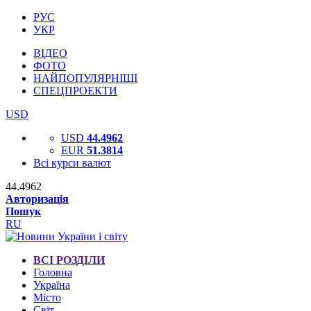
РУС
УКР
ВІДЕО
ФОТО
НАЙПОПУЛЯРНІШІ
СПЕЦПРОЕКТИ
USD
USD
44.4962
EUR
51.3814
Всі курси валют
44.4962
Авторизація
Пошук
RU
ВСІ РОЗДІЛИ
Головна
Україна
Місто
Світ