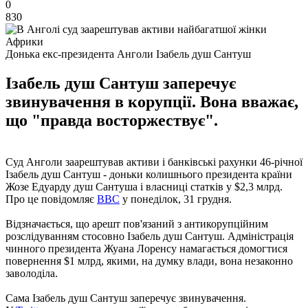
0
830
Донька екс-президента Анголи Ізабель душ Сантуш
Ізабель душ Сантуш заперечує
звинувачення в корупції. Вона вважає,
що "правда восторжествує".
Суд Анголи заарештував активи і банківські рахунки 46-річної
Ізабель душ Сантуш - доньки колишнього президента країни
Жозе Едуарду душ Сантуша і власниці статків у $2,3 млрд.
Про це повідомляє
BBC
у понеділок, 31 грудня.
Відзначається, що арешт пов'язаний з антикорупційним
розслідуванням стосовно Ізабель душ Сантуш. Адміністрація
чинного президента Жуана Лоренсу намагається домогтися
повернення $1 млрд, якими, на думку влади, вона незаконно
заволоділа.
Сама Ізабель душ Сантуш заперечує звинувачення.