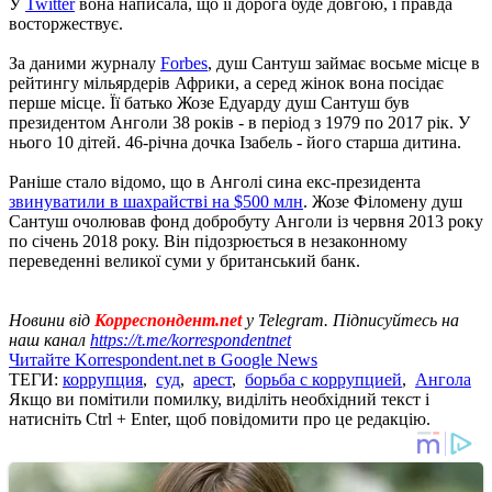
У
Twitter
вона написала, що її дорога буде довгою, і правда
восторжествує.
За даними журналу
Forbes
, душ Сантуш займає восьме місце в
рейтингу мільярдерів Африки, а серед жінок вона посідає
перше місце. Її батько Жозе Едуарду душ Сантуш був
президентом Анголи 38 років - в період з 1979 по 2017 рік. У
нього 10 дітей. 46-річна дочка Ізабель - його старша дитина.
Раніше стало відомо, що в Анголі сина екс-президента
звинуватили в шахрайстві на $500 млн
. Жозе Філомену душ
Сантуш очолював фонд добробуту Анголи із червня 2013 року
по січень 2018 року. Він підозрюється в незаконному
переведенні великої суми у британський банк.
Новини від
Корреспондент.net
у Telegram. Підписуйтесь на
наш канал
https://t.me/korrespondentnet
Читайте Korrespondent.net в Google News
ТЕГИ:
коррупция
,
суд
,
арест
,
борьба с коррупцией
,
Ангола
Якщо ви помітили помилку, виділіть необхідний текст і
натисніть Ctrl + Enter, щоб повідомити про це редакцію.