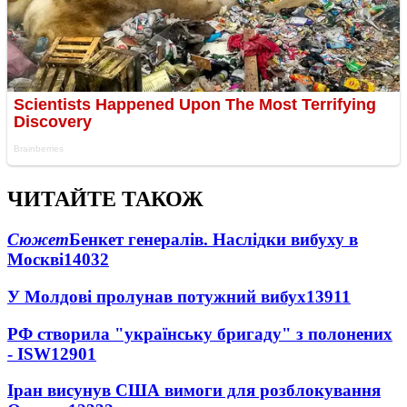
ЧИТАЙТЕ ТАКОЖ
Сюжет
Бенкет генералів. Наслідки вибуху в
Москві
14032
У Молдові пролунав потужний вибух
13911
РФ створила "українську бригаду" з полонених
- ISW
12901
Іран висунув США вимоги для розблокування