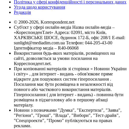
Політика у сфері конфіденційності і персональних даних
Угода щодо користування
Редакція
© 2000-2026, Korrespondent.net
Суб'єкт у сфері онлайн-медіа Назва онлайн-медіа –
«КореспонденТ.net» Адреса: 02091, місто Київ,
ХАРКІВСЬКЕ ШОСЕ, будинок 172-Б, офіс 208/1 E-mail:
sunlight@mediadim.com.ua
Телефон: 044-205-43-00
Ідентифікатор медіа – R40-06068
Використання будь-яких матеріалів, розміщених на
сайті, дозволяється за умови посилання на
Корреспондент.net.
При копіюванні матеріалів зі сторінки « Новини України
і світу» , для інтернет - видань - обов'язкове пряме
відкрите для пошукових систем гіперпосилання .
Посилання має бути розміщена в незалежності від
повного або часткового використання матеріалів.
Гіперпосилання ( для інтернет - видань) - повинна бути
розміщена в підзаголовку або в першому абзаці
матеріалу.
Новини з позначками "Думка", "Експертиза", "Заява",
"Регіони", "Гроші", "Влада", "Вибори", "Тест-драйв",
"Спецпроекти", "Промо" публікуються на правах
реклами.