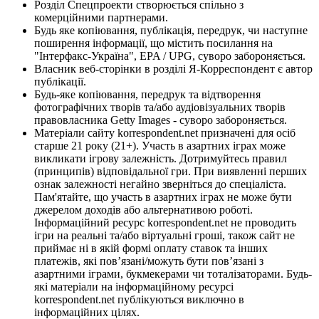
Розділ Спецпроекти створюється спільно з
комерційними партнерами.
Будь яке копіювання, публікація, передрук, чи наступне
поширення інформації, що містить посилання на
"Інтерфакс-Україна", EPA / UPG, суворо забороняється.
Власник веб-сторінки в розділі Я-Корреспондент є автор
публікації.
Будь-яке копіювання, передрук та відтворення
фотографічних творів та/або аудіовізуальних творів
правовласника Getty Images - суворо забороняється.
Матеріали сайту korrespondent.net призначені для осіб
старше 21 року (21+). Участь в азартних іграх може
викликати ігрову залежність. Дотримуйтесь правил
(принципів) відповідальної гри. При виявленні перших
ознак залежності негайно зверніться до спеціаліста.
Пам'ятайте, що участь в азартних іграх не може бути
джерелом доходів або альтернативою роботі.
Інформаційний ресурс korrespondent.net не проводить
ігри на реальні та/або віртуальні гроші, також сайт не
приймає ні в якій формі оплату ставок та інших
платежів, які пов’язані/можуть бути пов’язані з
азартними іграми, букмекерами чи тоталізаторами. Будь-
які матеріали на інформаційному ресурсі
korrespondent.net публікуються виключно в
інформаційних цілях.