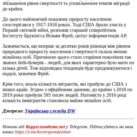
збільшення рівня смертності та уповільнення темпів міграції
до країни.
До цього найнижчий показник приросту населення
спостерігався у 1917-1918 роках. Тоді США брали участь у
Першій світовій війні, розповів старший співробітник
Інституту Брукінгса Вільям Фрей, цитує інформагенція АР.
Зазначається, що вперше за десятки років різниця між рівнем
природного приросту населення і смертності склала менше
мільйона осіб. Причиною цього стало старіння покоління так
званих бебі-бумерів - людей, для яких характерно було мати по
кілька дітей. Тож відповідна тенденція буде продовжуватися і
надалі, зазначив Фрей.
Крім того, впала кількість мігрантів, які прибули до США з
інших країн. Згідно з офіційними даними, до країни з 2018 по
2019 роки прибули 595 тисяч людей. Натомість у 2016 році
кількість іммігрантів становила майже мільйон осіб.
Джерело:
Українська служба DW
Новини від
Корреспондент.net
у Telegram. Підписуйтесь на наш
канал
https://t.me/korrespondentnet