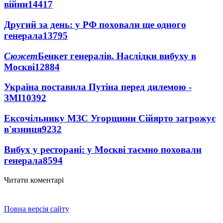
війни
14417
Другий за день: у РФ поховали ще одного
генерала
13795
Сюжет
Бенкет генералів. Наслідки вибуху в
Москві
12884
Україна поставила Путіна перед дилемою -
ЗМІ
10392
Ексочільнику МЗС Угорщини Сійярто загрожує
в'язниця
9232
Вибух у ресторані: у Москві таємно поховали
генерала
8594
Читати коментарі
Повна версія сайту