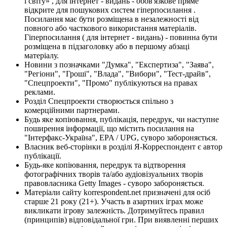
і світу» , для інтернет - видань - обов'язкове пряме
відкрите для пошукових систем гіперпосилання .
Посилання має бути розміщена в незалежності від
повного або часткового використання матеріалів.
Гіперпосилання ( для інтернет - видань) - повинна бути
розміщена в підзаголовку або в першому абзаці
матеріалу.
Новини з позначками "Думка", "Експертиза", "Заява",
"Регіони", "Гроші", "Влада", "Вибори", "Тест-драйв",
"Спецпроекти", "Промо" публікуються на правах
реклами.
Розділ Спецпроекти створюється спільно з
комерційними партнерами.
Будь яке копіювання, публікація, передрук, чи наступне
поширення інформації, що містить посилання на
"Інтерфакс-Україна", EPA / UPG, суворо забороняється.
Власник веб-сторінки в розділі Я-Корреспондент є автор
публікації.
Будь-яке копіювання, передрук та відтворення
фотографічних творів та/або аудіовізуальних творів
правовласника Getty Images - суворо забороняється.
Матеріали сайту korrespondent.net призначені для осіб
старше 21 року (21+). Участь в азартних іграх може
викликати ігрову залежність. Дотримуйтесь правил
(принципів) відповідальної гри. При виявленні перших