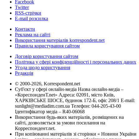
Facebook
Twitter
RSS-стрічки
E-mail розсилка
Контакти
Реклама на сайті
Використання матеріалів korrespondent.net
Правила користування сайтом
Договір користування сайтом
Політика у сфері конфіденційності і персональних даних
Угода щодо користування
Редакція
© 2000-2026, Korrespondent.net
Суб'єкт у сфері онлайн-медіа Назва онлайн-медіа –
«КореспонденТ.net» Адреса: 02091, місто Київ,
ХАРКІВСЬКЕ ШОСЕ, будинок 172-Б, офіс 208/1 E-mail:
sunlight@mediadim.com.ua
Телефон: 044-205-43-00
Ідентифікатор медіа – R40-06068
Використання будь-яких матеріалів, розміщених на
сайті, дозволяється за умови посилання на
Корреспондент.net.
При копіюванні матеріалів зі сторінки « Новини України