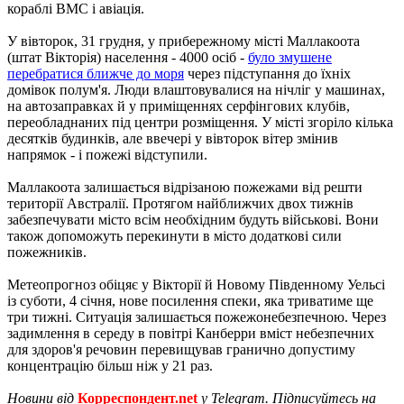
кораблі ВМС і авіація.
У вівторок, 31 грудня, у прибережному місті Маллакоота
(штат Вікторія) населення - 4000 осіб -
було змушене
перебратися ближче до моря
через підступання до їхніх
домівок полум'я. Люди влаштовувалися на нічліг у машинах,
на автозаправках й у приміщеннях серфінгових клубів,
переобладнаних під центри розміщення. У місті згоріло кілька
десятків будинків, але ввечері у вівторок вітер змінив
напрямок - і пожежі відступили.
Маллакоота залишається відрізаною пожежами від решти
території Австралії. Протягом найближчих двох тижнів
забезпечувати місто всім необхідним будуть військові. Вони
також допоможуть перекинути в місто додаткові сили
пожежників.
Метеопрогноз обіцяє у Вікторії й Новому Південному Уельсі
із суботи, 4 січня, нове посилення спеки, яка триватиме ще
три тижні. Ситуація залишається пожежонебезпечною. Через
задимлення в середу в повітрі Канберри вміст небезпечних
для здоров'я речовин перевищував гранично допустиму
концентрацію більш ніж у 21 раз.
Новини від
Корреспондент.net
у Telegram. Підписуйтесь на