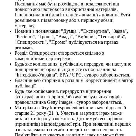
Посилання має бути розміщена в незалежності від
повного або часткового використання матеріалів.
Гіперпосилання ( для інтернет - видань) - повинна бути
розміщена в підзаголовку або в першому абзаці
матеріалу.
Новини з позначками "Думка", "Експертиза", "Заява",
"Регіони", "Гроші", "Влада", "Вибори", "Тест-драйв",
"Спецпроекти", "Промо" публікуються на правах
реклами.
Розділ Спецпроекти створюється спільно з
комерційними партнерами.
Будь яке копіювання, публікація, передрук, чи наступне
поширення інформації, що містить посилання на
"Інтерфакс-Україна", EPA / UPG, суворо забороняється.
Власник веб-сторінки в розділі Я-Корреспондент є автор
публікації.
Будь-яке копіювання, передрук та відтворення
фотографічних творів та/або аудіовізуальних творів
правовласника Getty Images - суворо забороняється.
Матеріали сайту korrespondent.net призначені для осіб
старше 21 року (21+). Участь в азартних іграх може
викликати ігрову залежність. Дотримуйтесь правил
(принципів) відповідальної гри. При виявленні перших
ознак залежності негайно зверніться до спеціаліста.
Пам'ятайте, що участь в азартних іграх не може бути