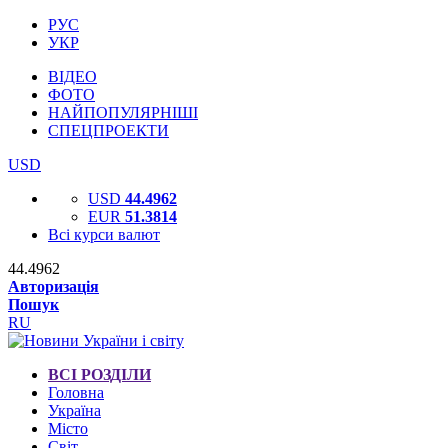
РУС
УКР
ВІДЕО
ФОТО
НАЙПОПУЛЯРНІШІ
СПЕЦПРОЕКТИ
USD
USD
44.4962
EUR
51.3814
Всі курси валют
44.4962
Авторизація
Пошук
RU
ВСІ РОЗДІЛИ
Головна
Україна
Місто
Світ