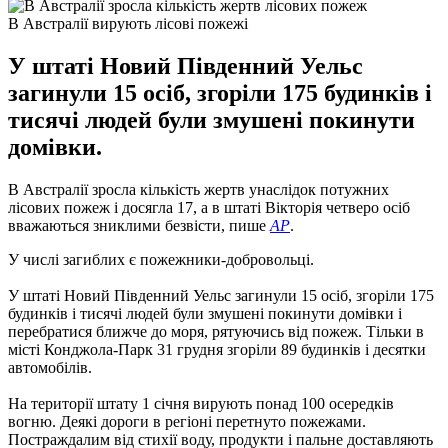
В Австралії вирують лісові пожежі
У штаті Новий Південний Уельс
загинули 15 осіб, згоріли 175 будинків і
тисячі людей були змушені покинути
домівки.
В Австралії зросла кількість жертв унаслідок потужних
лісових пожеж і досягла 17, а в штаті Вікторія четверо осіб
вважаються зниклими безвісти, пише
AР
.
У числі загиблих є пожежники-добровольці.
У штаті Новий Південний Уельс загинули 15 осіб, згоріли 175
будинків і тисячі людей були змушені покинути домівки і
перебратися ближче до моря, рятуючись від пожеж. Тільки в
місті Конджола-Парк 31 грудня згоріли 89 будинків і десятки
автомобілів.
На території штату 1 січня вирують понад 100 осередків
вогню. Деякі дороги в регіоні перетнуто пожежами.
Постраждалим від стихії воду, продукти і пальне доставляють