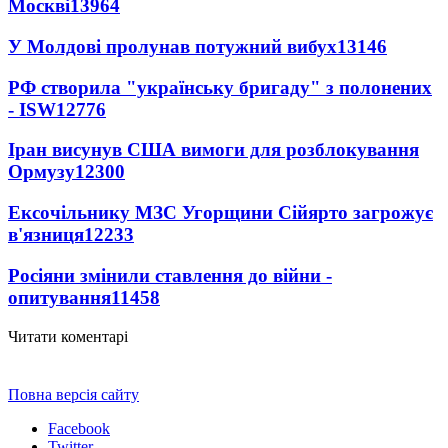
Москві
13964
У Молдові пролунав потужний вибух
13146
РФ створила "українську бригаду" з полонених
- ISW
12776
Іран висунув США вимоги для розблокування
Ормузу
12300
Ексочільнику МЗС Угорщини Сійярто загрожує
в'язниця
12233
Росіяни змінили ставлення до війни -
опитування
11458
Читати коментарі
Повна версія сайту
Facebook
Twitter