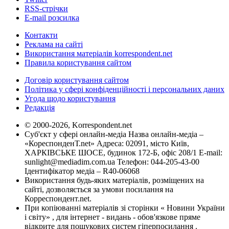
RSS-стрічки
E-mail розсилка
Контакти
Реклама на сайті
Використання матеріалів korrespondent.net
Правила користування сайтом
Договір користування сайтом
Політика у сфері конфіденційності і персональних даних
Угода щодо користування
Редакція
© 2000-2026, Korrespondent.net
Суб'єкт у сфері онлайн-медіа Назва онлайн-медіа –
«КореспонденТ.net» Адреса: 02091, місто Київ,
ХАРКІВСЬКЕ ШОСЕ, будинок 172-Б, офіс 208/1 E-mail:
sunlight@mediadim.com.ua
Телефон: 044-205-43-00
Ідентифікатор медіа – R40-06068
Використання будь-яких матеріалів, розміщених на
сайті, дозволяється за умови посилання на
Корреспондент.net.
При копіюванні матеріалів зі сторінки « Новини України
і світу» , для інтернет - видань - обов'язкове пряме
відкрите для пошукових систем гіперпосилання .