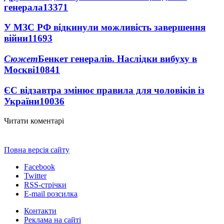
генерала
13371
У МЗС РФ відкинули можливість завершення
війни
11693
Сюжет
Бенкет генералів. Наслідки вибуху в
Москві
10841
ЄС відзавтра змінює правила для чоловіків із
України
10036
Читати коментарі
Повна версія сайту
Facebook
Twitter
RSS-стрічки
E-mail розсилка
Контакти
Реклама на сайті