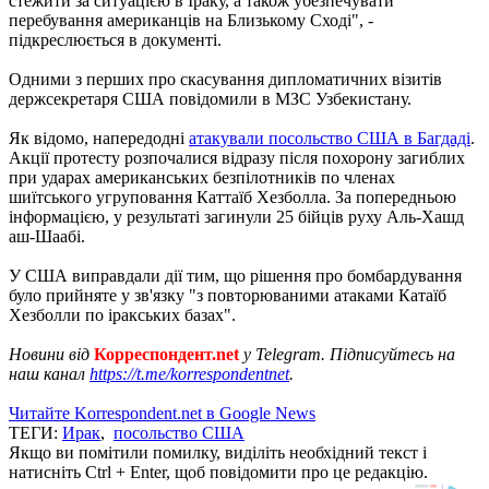
стежити за ситуацією в Іраку, а також убезпечувати
перебування американців на Близькому Сході", -
підкреслюється в документі.
Одними з перших про скасування дипломатичних візитів
держсекретаря США повідомили в МЗС Узбекистану.
Як відомо, напередодні
атакували посольство США в Багдаді
.
Акції протесту розпочалися відразу після похорону загиблих
при ударах американських безпілотників по членах
шиїтського угруповання Каттаїб Хезболла. За попередньою
інформацією, у результаті загинули 25 бійців руху Аль-Хашд
аш-Шаабі.
У США виправдали дії тим, що рішення про бомбардування
було прийняте у зв'язку "з повторюваними атаками Катаїб
Хезболли по іракських базах".
Новини від
Корреспондент.net
у Telegram. Підписуйтесь на
наш канал
https://t.me/korrespondentnet
.
Читайте Korrespondent.net в Google News
ТЕГИ:
Ирак
,
посольство США
Якщо ви помітили помилку, виділіть необхідний текст і
натисніть Ctrl + Enter, щоб повідомити про це редакцію.