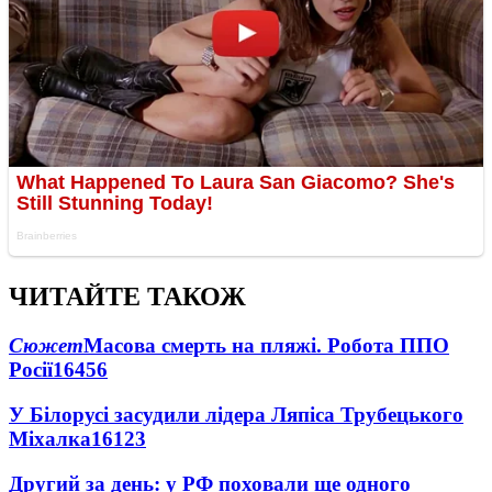
ЧИТАЙТЕ ТАКОЖ
Сюжет
Масова смерть на пляжі. Робота ППО
Росії
16456
У Білорусі засудили лідера Ляпіса Трубецького
Міхалка
16123
Другий за день: у РФ поховали ще одного