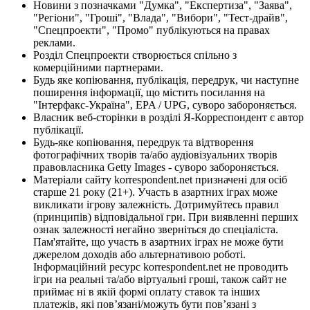
Новини з позначками "Думка", "Експертиза", "Заява",
"Регіони", "Гроші", "Влада", "Вибори", "Тест-драйв",
"Спецпроекти", "Промо" публікуються на правах
реклами.
Розділ Спецпроекти створюється спільно з
комерційними партнерами.
Будь яке копіювання, публікація, передрук, чи наступне
поширення інформації, що містить посилання на
"Інтерфакс-Україна", EPA / UPG, суворо забороняється.
Власник веб-сторінки в розділі Я-Корреспондент є автор
публікації.
Будь-яке копіювання, передрук та відтворення
фотографічних творів та/або аудіовізуальних творів
правовласника Getty Images - суворо забороняється.
Матеріали сайту korrespondent.net призначені для осіб
старше 21 року (21+). Участь в азартних іграх може
викликати ігрову залежність. Дотримуйтесь правил
(принципів) відповідальної гри. При виявленні перших
ознак залежності негайно зверніться до спеціаліста.
Пам'ятайте, що участь в азартних іграх не може бути
джерелом доходів або альтернативою роботі.
Інформаційний ресурс korrespondent.net не проводить
ігри на реальні та/або віртуальні гроші, також сайт не
приймає ні в якій формі оплату ставок та інших
платежів, які пов’язані/можуть бути пов’язані з