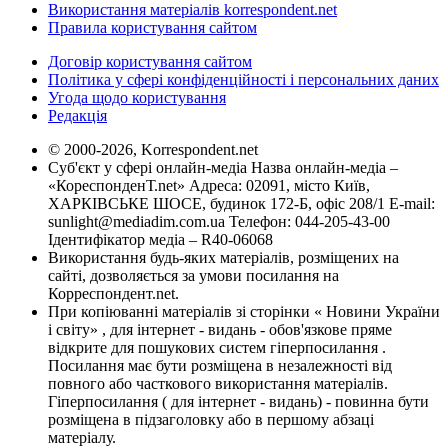
Використання матеріалів korrespondent.net
Правила користування сайтом
Договір користування сайтом
Політика у сфері конфіденційності і персональних даних
Угода щодо користування
Редакція
© 2000-2026, Korrespondent.net
Суб'єкт у сфері онлайн-медіа Назва онлайн-медіа –
«КореспонденТ.net» Адреса: 02091, місто Київ,
ХАРКІВСЬКЕ ШОСЕ, будинок 172-Б, офіс 208/1 E-mail:
sunlight@mediadim.com.ua
Телефон: 044-205-43-00
Ідентифікатор медіа – R40-06068
Використання будь-яких матеріалів, розміщених на
сайті, дозволяється за умови посилання на
Корреспондент.net.
При копіюванні матеріалів зі сторінки « Новини України
і світу» , для інтернет - видань - обов'язкове пряме
відкрите для пошукових систем гіперпосилання .
Посилання має бути розміщена в незалежності від
повного або часткового використання матеріалів.
Гіперпосилання ( для інтернет - видань) - повинна бути
розміщена в підзаголовку або в першому абзаці
матеріалу.