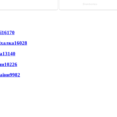
ї
16170
іхалка
16028
а
13140
ни
10226
раїни
9982