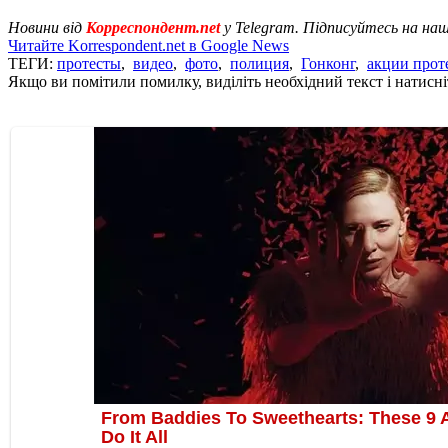
Новини від
Корреспондент.net
у Telegram. Підписуйтесь на на
Читайте Korrespondent.net в Google News
ТЕГИ:
протесты
,
видео
,
фото
,
полиция
,
Гонконг
,
акции прот
Якщо ви помітили помилку, виділіть необхідний текст і натисніт