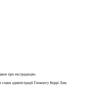
закон про екстрадицію.
 глави адміністрації Гонконгу Керрі Лам.