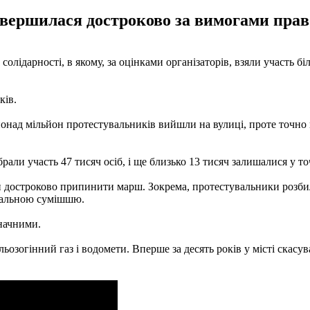
авершилася достроково за вимогами прав
лідарності, в якому, за оцінками організаторів, взяли участь бі
ків.
понад мільйон протестувальників вийшли на вулиці, проте точно в
рали участь 47 тисяч осіб, і ще близько 13 тисяч залишалися у то
ли достроково припинити марш. Зокрема, протестувальники розби
апальною сумішшю.
начними.
сльозогінний газ і водомети. Вперше за десять років у місті скас