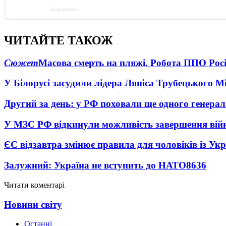
ЧИТАЙТЕ ТАКОЖ
Сюжет
Масова смерть на пляжі. Робота ППО Росі
У Білорусі засудили лідера Ляпіса Трубецького М
Другий за день: у РФ поховали ще одного генерал
У МЗС РФ відкинули можливість завершення вій
ЄС відзавтра змінює правила для чоловіків із Ук
Залужний: Україна не вступить до НАТО
8636
Читати коментарі
Новини світу
Останні