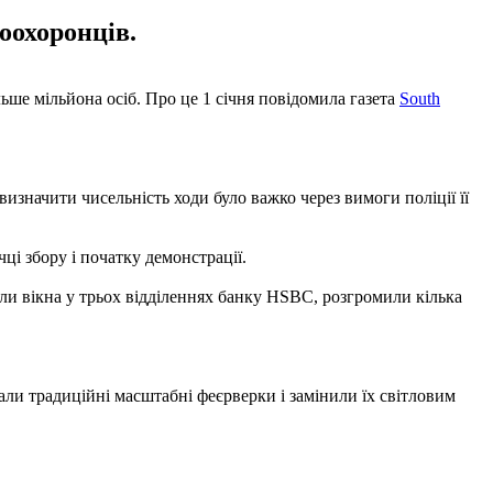
оохоронців.
льше мільйона осіб. Про це 1 січня повідомила газета
South
изначити чисельність ходи було важко через вимоги поліції її
чці збору і початку демонстрації.
ли вікна у трьох відділеннях банку HSBC, розгромили кілька
ували традиційні масштабні феєрверки і замінили їх світловим