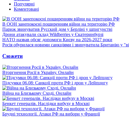
Популярні
Коментовані
В ООН занепокоєні поширенням війни на територію РФ
Париж звинуватив Русский дом у Берліні у шпигунстві
Дрони атакували склад Wildberries у Єкатеринбурзі
НАТО назвав обсяг допомоги Києву на 2026-2027 роки
Росія обурилася новими санкціями і звинуватила Британію у "в
Сюжети
Вторгнення Росії в Україну. Онлайн
Підсумки 06.08: Санкції проти РФ і дрон у Лейпцигу
Війна на Близькому Сході. Онлайн
Бенкет генералів. Наслідки вибуху в Москві
Брудні технології. Атаки РФ на вибори у Франції