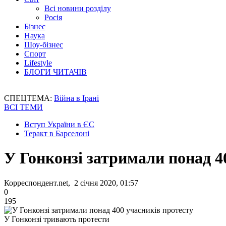
Всі новини розділу
Росія
Бізнес
Наука
Шоу-бізнес
Спорт
Lifestyle
БЛОГИ ЧИТАЧІВ
СПЕЦТЕМА:
Війна в Ірані
ВСІ ТЕМИ
Вступ України в ЄС
Теракт в Барселоні
У Гонконзі затримали понад 4
Корреспондент.net, 2 січня 2020, 01:57
0
195
У Гонконзі тривають протести