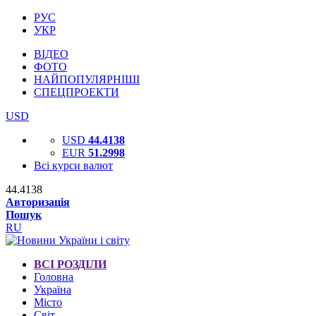
РУС
УКР
ВІДЕО
ФОТО
НАЙПОПУЛЯРНІШІ
СПЕЦПРОЕКТИ
USD
USD
44.4138
EUR
51.2998
Всі курси валют
44.4138
Авторизація
Пошук
RU
ВСІ РОЗДІЛИ
Головна
Україна
Місто
Світ