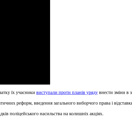
очатку їх учасники
виступали проти планів уряду
внести зміни в 
ичних реформ, введення загального виборчого права і відставки
дків поліцейського насильства на колишніх акціях.