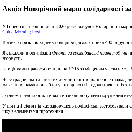
Акція Новорічний марш солідарності з
У Гонконзі в перший день 2020 року відбувся Новорічний марш со
China Morning Post
.
Відзначається, що за день поліція затримала понад 400 порушни
Як вказали в організації
Фронт за громадянські права людини
, 
згорнути.
За оцінками правоохоронців, на 17:15 за місцевим часом в ході б
Через радикальні дії деяких демонстрантів поліцейські зажада
магазинів, намагалися блокувати дороги і кидали пляшки із з
Загалом представники влади визнали допущені порушення нез
У ніч на 1 січня під час заворушень поліцейські застосовували 
шоу з елементами піротехніки.