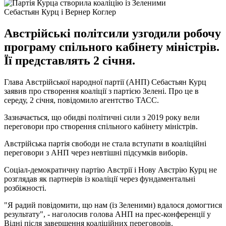
Себастьян Курц і Вернер Коглер
Австрійські політсили узгодили робочу
програму спільного кабінету міністрів.
Її представлять 2 січня.
Глава Австрійської народної партії (АНП) Себастьян Курц
заявив про створення коаліції з партією Зелені. Про це в
середу, 2 січня, повідомило агентство ТАСС.
Зазначається, що обидві політичні сили з 2019 року вели
переговори про створення спільного кабінету міністрів.
Австрійська партія свободи не стала вступати в коаліційні
переговори з АНП через невтішні підсумків виборів.
Соціал-демократичну партію Австрії і Нову Австрію Курц не
розглядав як партнерів із коаліції через фундаментальні
розбіжності.
"Я радий повідомити, що нам (із Зеленими) вдалося домогтися
результату", - наголосив голова АНП на прес-конференції у
Відні після завершення коаліційних переговорів.