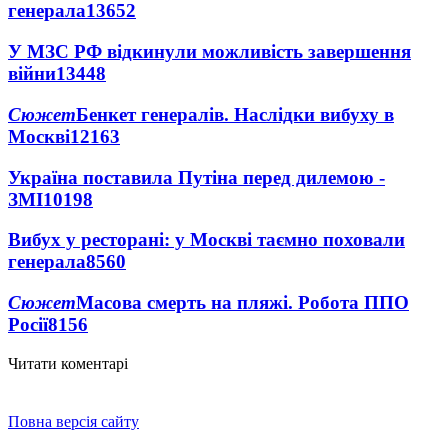
генерала
13652
У МЗС РФ відкинули можливість завершення
війни
13448
Сюжет
Бенкет генералів. Наслідки вибуху в
Москві
12163
Україна поставила Путіна перед дилемою -
ЗМІ
10198
Вибух у ресторані: у Москві таємно поховали
генерала
8560
Сюжет
Масова смерть на пляжі. Робота ППО
Росії
8156
Читати коментарі
Повна версія сайту