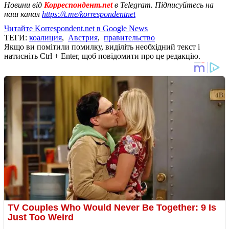
Новини від
Корреспондент.net
в Telegram. Підписуйтесь на
наш канал
https://t.me/korrespondentnet
Читайте Korrespondent.net в Google News
ТЕГИ:
коалиция
,
Австрия
,
правительство
Якщо ви помітили помилку, виділіть необхідний текст і
натисніть Ctrl + Enter, щоб повідомити про це редакцію.