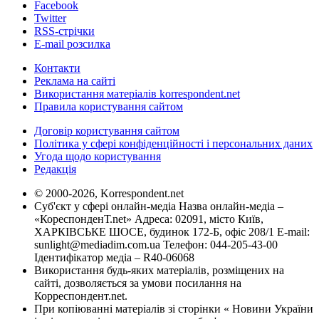
Facebook
Twitter
RSS-стрічки
E-mail розсилка
Контакти
Реклама на сайті
Використання матеріалів korrespondent.net
Правила користування сайтом
Договір користування сайтом
Політика у сфері конфіденційності і персональних даних
Угода щодо користування
Редакція
© 2000-2026, Korrespondent.net
Суб'єкт у сфері онлайн-медіа Назва онлайн-медіа –
«КореспонденТ.net» Адреса: 02091, місто Київ,
ХАРКІВСЬКЕ ШОСЕ, будинок 172-Б, офіс 208/1 E-mail:
sunlight@mediadim.com.ua
Телефон: 044-205-43-00
Ідентифікатор медіа – R40-06068
Використання будь-яких матеріалів, розміщених на
сайті, дозволяється за умови посилання на
Корреспондент.net.
При копіюванні матеріалів зі сторінки « Новини України