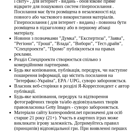
і світу» , для інтернет - видань - обов'язкове пряме
відкрите для пошукових систем гіперпосилання .
Посилання має бути розміщена в незалежності від
повного або часткового використання матеріалів.
Гіперпосилання ( для інтернет - видань) - повинна бути
розміщена в підзаголовку або в першому абзаці
матеріалу.
Новини з позначками "Думка", "Експертиза", "Заява",
"Регіони", "Гроші", "Влада", "Вибори", "Тест-драйв",
"Спецпроекти", "Промо" публікуються на правах
реклами.
Розділ Спецпроекти створюється спільно з
комерційними партнерами.
Будь яке копіювання, публікація, передрук, чи наступне
поширення інформації, що містить посилання на
"Інтерфакс-Україна", EPA / UPG, суворо забороняється.
Власник веб-сторінки в розділі Я-Корреспондент є автор
публікації.
Будь-яке копіювання, передрук та відтворення
фотографічних творів та/або аудіовізуальних творів
правовласника Getty Images - суворо забороняється.
Матеріали сайту korrespondent.net призначені для осіб
старше 21 року (21+). Участь в азартних іграх може
викликати ігрову залежність. Дотримуйтесь правил
(принципів) відповідальної гри. При виявленні перших