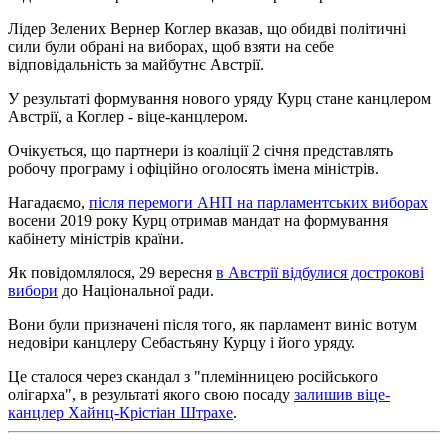
Лідер Зелених Вернер Коглер вказав, що обидві політичні
сили були обрані на виборах, щоб взяти на себе
відповідальність за майбутнє Австрії.
У результаті формування нового уряду Курц стане канцлером
Австрії, а Коглер - віце-канцлером.
Очікується, що партнери із коаліції 2 січня представлять
робочу програму і офіційно оголосять імена міністрів.
Нагадаємо,
після перемоги АНП на парламентських виборах
восени 2019 року Курц отримав мандат на формування
кабінету міністрів країни.
Як повідомлялося, 29 вересня
в Австрії відбулися дострокові
вибори
до Національної ради.
Вони були призначені після того, як парламент виніс вотум
недовіри канцлеру Себастьяну Курцу і його уряду.
Це сталося через скандал з "племінницею російського
олігарха", в результаті якого свою посаду
залишив віце-
канцлер Хайнц-Крістіан Штрахе
.