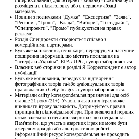
Гіперпосилання ( для інтернет - видань) - повинна бути
розміщена в підзаголовку або в першому абзаці
матеріалу.
Новини з позначками "Думка", "Експертиза", "Заява",
"Регіони", "Гроші", "Влада", "Вибори", "Тест-драйв",
"Спецпроекти", "Промо" публікуються на правах
реклами.
Розділ Спецпроекти створюється спільно з
комерційними партнерами.
Будь яке копіювання, публікація, передрук, чи наступне
поширення інформації, що містить посилання на
"Інтерфакс-Україна", EPA / UPG, суворо забороняється.
Власник веб-сторінки в розділі Я-Корреспондент є автор
публікації.
Будь-яке копіювання, передрук та відтворення
фотографічних творів та/або аудіовізуальних творів
правовласника Getty Images - суворо забороняється.
Матеріали сайту korrespondent.net призначені для осіб
старше 21 року (21+). Участь в азартних іграх може
викликати ігрову залежність. Дотримуйтесь правил
(принципів) відповідальної гри. При виявленні перших
ознак залежності негайно зверніться до спеціаліста.
Пам'ятайте, що участь в азартних іграх не може бути
джерелом доходів або альтернативою роботі.
Інформаційний ресурс korrespondent.net не проводить