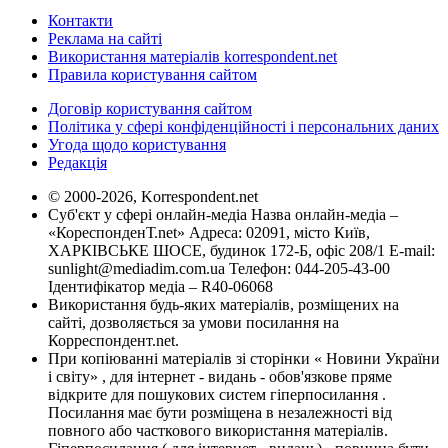
Контакти
Реклама на сайті
Використання матеріалів korrespondent.net
Правила користування сайтом
Договір користування сайтом
Політика у сфері конфіденційності і персональних даних
Угода щодо користування
Редакція
© 2000-2026, Korrespondent.net
Суб'єкт у сфері онлайн-медіа Назва онлайн-медіа –
«КореспонденТ.net» Адреса: 02091, місто Київ,
ХАРКІВСЬКЕ ШОСЕ, будинок 172-Б, офіс 208/1 E-mail:
sunlight@mediadim.com.ua
Телефон: 044-205-43-00
Ідентифікатор медіа – R40-06068
Використання будь-яких матеріалів, розміщених на
сайті, дозволяється за умови посилання на
Корреспондент.net.
При копіюванні матеріалів зі сторінки « Новини України
і світу» , для інтернет - видань - обов'язкове пряме
відкрите для пошукових систем гіперпосилання .
Посилання має бути розміщена в незалежності від
повного або часткового використання матеріалів.