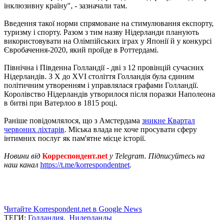
інклюзивну країну", - зазначали там.
Введення такої норми спрямоване на стимулювання експорту,
туризму і спорту. Разом з тим назву Нідерланди планують
використовувати на Олімпійських іграх у Японії й у конкурсі
Євробачення-2020, який пройде в Роттердамі.
Північна і Південна Голландії - дві з 12 провінцій сучасних
Нідерландів. З X до XVI століття Голландія була єдиним
політичним утворенням і управлялася графами Голландії.
Королівство Нідерландів утворилося після поразки Наполеона
в битві при Ватерлоо в 1815 році.
Раніше повідомлялося, що з Амстердама
зникне Квартал
червоних ліхтарів
. Міська влада не хоче просувати сферу
інтимних послуг як пам'ятне місце історії.
Новини від
Корреспондент.net
у Telegram. Підписуйтесь на
наш канал
https://t.me/korrespondentnet
.
Читайте Korrespondent.net в Google News
ТЕГИ:
Голландия
,
Нидерланды