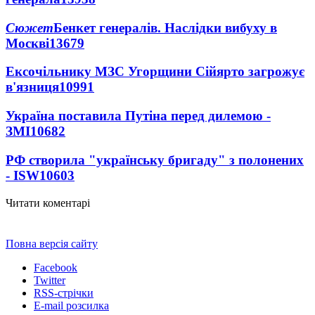
Сюжет
Бенкет генералів. Наслідки вибуху в
Москві
13679
Ексочільнику МЗС Угорщини Сійярто загрожує
в'язниця
10991
Україна поставила Путіна перед дилемою -
ЗМІ
10682
РФ створила "українську бригаду" з полонених
- ISW
10603
Читати коментарі
Повна версія сайту
Facebook
Twitter
RSS-стрічки
E-mail розсилка