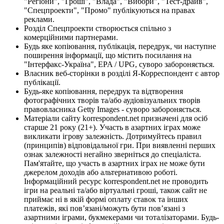
"Регіони", "Гроші", "Влада", "Вибори", "Тест-драйв",
"Спецпроекти", "Промо" публікуються на правах
реклами.
Розділ Спецпроекти створюється спільно з
комерційними партнерами.
Будь яке копіювання, публікація, передрук, чи наступне
поширення інформації, що містить посилання на
"Інтерфакс-Україна", EPA / UPG, суворо забороняється.
Власник веб-сторінки в розділі Я-Корреспондент є автор
публікації.
Будь-яке копіювання, передрук та відтворення
фотографічних творів та/або аудіовізуальних творів
правовласника Getty Images - суворо забороняється.
Матеріали сайту korrespondent.net призначені для осіб
старше 21 року (21+). Участь в азартних іграх може
викликати ігрову залежність. Дотримуйтесь правил
(принципів) відповідальної гри. При виявленні перших
ознак залежності негайно зверніться до спеціаліста.
Пам'ятайте, що участь в азартних іграх не може бути
джерелом доходів або альтернативою роботі.
Інформаційний ресурс korrespondent.net не проводить
ігри на реальні та/або віртуальні гроші, також сайт не
приймає ні в якій формі оплату ставок та інших
платежів, які пов’язані/можуть бути пов’язані з
азартними іграми, букмекерами чи тоталізаторами. Будь-