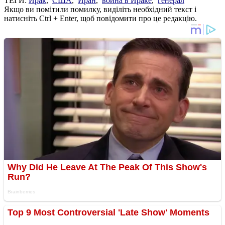
ТЕГИ:
Ирак
,
США
,
Иран
,
война в Ираке
,
генерал
Якщо ви помітили помилку, виділіть необхідний текст і
натисніть Ctrl + Enter, щоб повідомити про це редакцію.