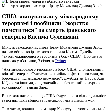
Міністр закордонних справ Ірану Мохаммад Джавад Заріф
США звинуватили у міжнародному
тероризмі і пообіцяли "жорстко
помститися" за смерть іранського
генерала Касима Сулеймані.
Міністр закордонних справ Ірану Мохаммад Джавад Заріф
назвав вбивство іранського генерала Касима Сулеймані
"актом міжнародного тероризму з боку США". Про це він
написав у п'ятницю, 3 січня, в
Twitter
.
"Акт міжнародного тероризму з боку США, спрямований і
вбитий генерала Сулеймані - найбільш ефективної сили, яка
боролася з "Ісламською державою", Джебхат ан-Нусра, Аль-
Каїдою та іншими, - надзвичайно небезпечний і є дурною
ескалацією", - заявив Заріф.
Він також наголосив, що США будуть нести відповідальність
за всі наслідки вбивства іранського глави спецслужби.
Тим часом, колишній командир Корпусу вартових іранської