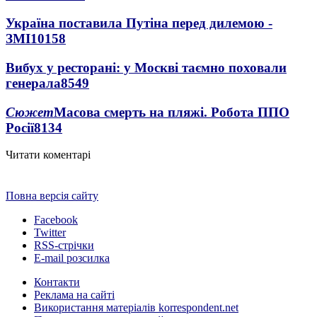
Україна поставила Путіна перед дилемою -
ЗМІ
10158
Вибух у ресторані: у Москві таємно поховали
генерала
8549
Сюжет
Масова смерть на пляжі. Робота ППО
Росії
8134
Читати коментарі
Повна версія сайту
Facebook
Twitter
RSS-стрічки
E-mail розсилка
Контакти
Реклама на сайті
Використання матеріалів korrespondent.net