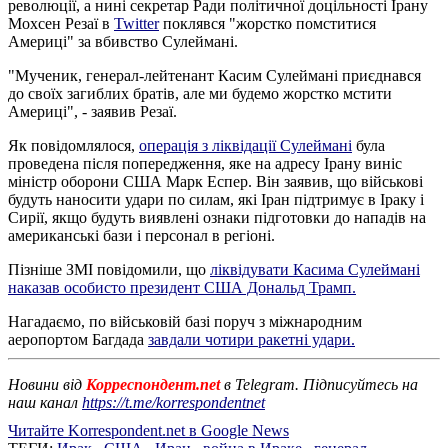
революції, а нині секретар Ради політичної доцільності Ірану
Мохсен Резаї в
Twitter
поклявся "жорстко помститися
Америці" за вбивство Сулеймані.
"Мученик, генерал-лейтенант Касим Сулеймані приєднався
до своїх загиблих братів, але ми будемо жорстко мстити
Америці", - заявив Резаї.
Як повідомлялося,
операція з ліквідації Сулеймані
була
проведена після попередження, яке на адресу Ірану виніс
міністр оборони США Марк Еспер. Він заявив, що військові
будуть наносити удари по силам, які Іран підтримує в Іраку і
Сирії, якщо будуть виявлені ознаки підготовки до нападів на
американські бази і персонал в регіоні.
Пізніше ЗМІ повідомили, що
ліквідувати Касима Сулеймані
наказав особисто президент США Дональд Трамп.
Нагадаємо, по військовій базі поруч з міжнародним
аеропортом Багдада
завдали чотири ракетні удари.
Новини від
Корреспондент.net
в Telegram. Підписуйтесь на
наш канал
https://t.me/korrespondentnet
Читайте Korrespondent.net в Google News