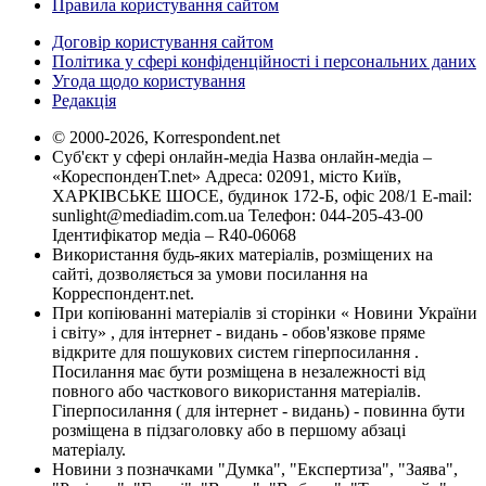
Правила користування сайтом
Договір користування сайтом
Політика у сфері конфіденційності і персональних даних
Угода щодо користування
Редакція
© 2000-2026, Korrespondent.net
Суб'єкт у сфері онлайн-медіа Назва онлайн-медіа –
«КореспонденТ.net» Адреса: 02091, місто Київ,
ХАРКІВСЬКЕ ШОСЕ, будинок 172-Б, офіс 208/1 E-mail:
sunlight@mediadim.com.ua
Телефон: 044-205-43-00
Ідентифікатор медіа – R40-06068
Використання будь-яких матеріалів, розміщених на
сайті, дозволяється за умови посилання на
Корреспондент.net.
При копіюванні матеріалів зі сторінки « Новини України
і світу» , для інтернет - видань - обов'язкове пряме
відкрите для пошукових систем гіперпосилання .
Посилання має бути розміщена в незалежності від
повного або часткового використання матеріалів.
Гіперпосилання ( для інтернет - видань) - повинна бути
розміщена в підзаголовку або в першому абзаці
матеріалу.
Новини з позначками "Думка", "Експертиза", "Заява",