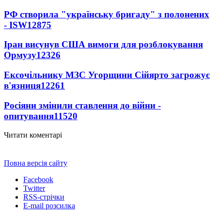
РФ створила "українську бригаду" з полонених
- ISW
12875
Іран висунув США вимоги для розблокування
Ормузу
12326
Ексочільнику МЗС Угорщини Сійярто загрожує
в'язниця
12261
Росіяни змінили ставлення до війни -
опитування
11520
Читати коментарі
Повна версія сайту
Facebook
Twitter
RSS-стрічки
E-mail розсилка