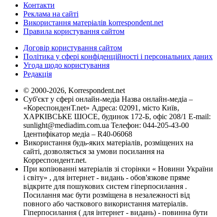
Контакти
Реклама на сайті
Використання матеріалів korrespondent.net
Правила користування сайтом
Договір користування сайтом
Політика у сфері конфіденційності і персональних даних
Угода щодо користування
Редакція
© 2000-2026, Korrespondent.net
Суб'єкт у сфері онлайн-медіа Назва онлайн-медіа –
«КореспонденТ.net» Адреса: 02091, місто Київ,
ХАРКІВСЬКЕ ШОСЕ, будинок 172-Б, офіс 208/1 E-mail:
sunlight@mediadim.com.ua
Телефон: 044-205-43-00
Ідентифікатор медіа – R40-06068
Використання будь-яких матеріалів, розміщених на
сайті, дозволяється за умови посилання на
Корреспондент.net.
При копіюванні матеріалів зі сторінки « Новини України
і світу» , для інтернет - видань - обов'язкове пряме
відкрите для пошукових систем гіперпосилання .
Посилання має бути розміщена в незалежності від
повного або часткового використання матеріалів.
Гіперпосилання ( для інтернет - видань) - повинна бути