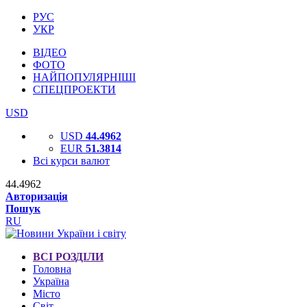
РУС
УКР
ВІДЕО
ФОТО
НАЙПОПУЛЯРНІШІ
СПЕЦПРОЕКТИ
USD
USD
44.4962
EUR
51.3814
Всі курси валют
44.4962
Авторизація
Пошук
RU
ВСІ РОЗДІЛИ
Головна
Україна
Місто
Світ