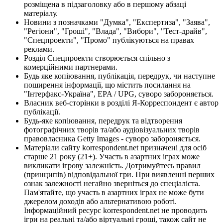
розміщена в підзаголовку або в першому абзаці
матеріалу.
Новини з позначками "Думка", "Експертиза", "Заява",
"Регіони", "Гроші", "Влада", "Вибори", "Тест-драйв",
"Спецпроекти", "Промо" публікуються на правах
реклами.
Розділ Спецпроекти створюється спільно з
комерційними партнерами.
Будь яке копіювання, публікація, передрук, чи наступне
поширення інформації, що містить посилання на
"Інтерфакс-Україна", EPA / UPG, суворо забороняється.
Власник веб-сторінки в розділі Я-Корреспондент є автор
публікації.
Будь-яке копіювання, передрук та відтворення
фотографічних творів та/або аудіовізуальних творів
правовласника Getty Images - суворо забороняється.
Матеріали сайту korrespondent.net призначені для осіб
старше 21 року (21+). Участь в азартних іграх може
викликати ігрову залежність. Дотримуйтесь правил
(принципів) відповідальної гри. При виявленні перших
ознак залежності негайно зверніться до спеціаліста.
Пам'ятайте, що участь в азартних іграх не може бути
джерелом доходів або альтернативою роботі.
Інформаційний ресурс korrespondent.net не проводить
ігри на реальні та/або віртуальні гроші, також сайт не