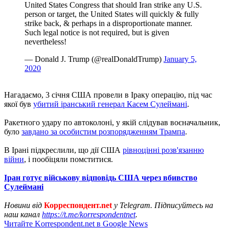
United States Congress that should Iran strike any U.S.
person or target, the United States will quickly & fully
strike back, & perhaps in a disproportionate manner.
Such legal notice is not required, but is given
nevertheless!
— Donald J. Trump (@realDonaldTrump)
January 5,
2020
Нагадаємо, 3 січня США провели в Іраку операцію, під час
якої був
убитий іранський генерал Касем Сулеймані
.
Ракетного удару по автоколоні, у якій слідував воєначальник,
було
завдано за особистим розпорядженням Трампа
.
В Ірані підкреслили, що дії США
рівноцінні розв'язанню
війни
, і пообіцяли помститися.
Іран готує військову відповідь США через вбивство
Сулеймані
Новини від
Корреспондент.net
у Telegram. Підписуйтесь на
наш канал
https://t.me/korrespondentnet
.
Читайте Korrespondent.net в Google News