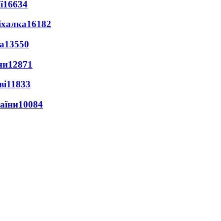
ї
16634
іхалка
16182
а
13550
ни
12871
ві
11833
раїни
10084