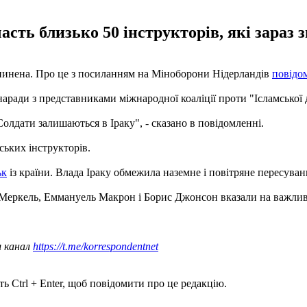
асть близько 50 інструкторів, які зараз з
ипинена. Про це з посиланням на Міноборони Нідерландів
повідо
 наради з представниками міжнародної коаліції проти "Ісламськ
Солдати залишаються в Іраку", - сказано в повідомленні.
ських інструкторів.
ьк
із країни. Влада Іраку обмежила наземне і повітряне пересуванн
 Меркель, Еммануель Макрон і Борис Джонсон вказали на важливіс
ш канал
https://t.me/korrespondentnet
ь Ctrl + Enter, щоб повідомити про це редакцію.