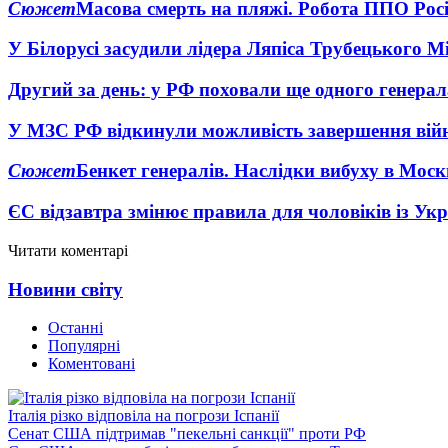
Сюжет
Масова смерть на пляжі. Робота ППО Росі
У Білорусі засудили лідера Ляпіса Трубецького М
Другий за день: у РФ поховали ще одного генерал
У МЗС РФ відкинули можливість завершення вій
Сюжет
Бенкет генералів. Наслідки вибуху в Моск
ЄС відзавтра змінює правила для чоловіків із Ук
Читати коментарі
Новини світу
Останні
Популярні
Коментовані
Італія різко відповіла на погрози Іспанії
Сенат США підтримав "пекельні санкції" проти РФ