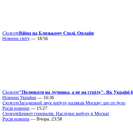
Сюжет
Війна на Близькому Сході. Онлайн
Новини світу
— 18:56
Сюжет
"Полювати на лучника, а не на стрілу". Як Україні 
Новини України
— 16:36
Сюжет
Загадковий звук вибуху налякав Москву: що це було
Росія новини
— 15:27
Сюжет
Бенкет генералів. Наслідки вибуху в Москві
Росія новини
— Вчора, 23:58