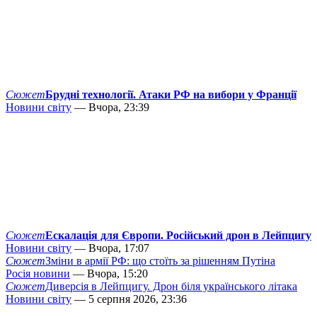
Сюжет
Брудні технології. Атаки РФ на вибори у Франції
Новини світу
— Вчора, 23:39
Сюжет
Ескалація для Європи. Російський дрон в Лейпцигу
Новини світу
— Вчора, 17:07
Сюжет
Зміни в армії РФ: що стоїть за рішенням Путіна
Росія новини
— Вчора, 15:20
Сюжет
Диверсія в Лейпцигу. Дрон біля українського літака
Новини світу
— 5 серпня 2026, 23:36