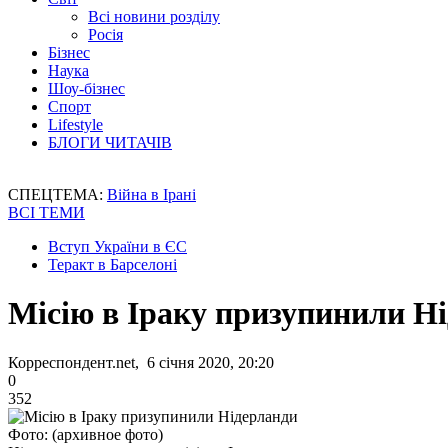
Всі новини розділу
Росія
Бізнес
Наука
Шоу-бізнес
Спорт
Lifestyle
БЛОГИ ЧИТАЧІВ
СПЕЦТЕМА:
Війна в Ірані
ВСІ ТЕМИ
Вступ України в ЄС
Теракт в Барселоні
Місію в Іраку призупинили Н
Корреспондент.net, 6 січня 2020, 20:20
0
352
Фото: (архивное фото)