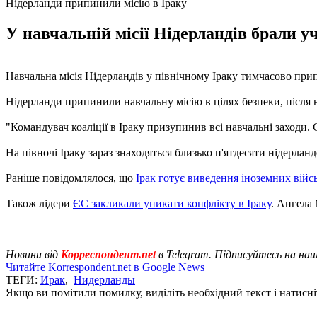
Нідерланди припинили місію в Іраку
У навчальній місії Нідерландів брали уч
Навчальна місія Нідерландів у північному Іраку тимчасово пр
Нідерланди припинили навчальну місію в цілях безпеки, після
"Командувач коаліції в Іраку призупинив всі навчальні заходи. 
На півночі Іраку зараз знаходяться близько п'ятдесяти нідерланд
Раніше повідомлялося, що
Ірак готує виведення іноземних війс
Також лідери
ЄС закликали уникати конфлікту в Іраку
. Ангела
Новини від
Корреспондент.net
в Telegram. Підписуйтесь на на
Читайте Korrespondent.net в Google News
ТЕГИ:
Ирак
,
Нидерланды
Якщо ви помітили помилку, виділіть необхідний текст і натисніт