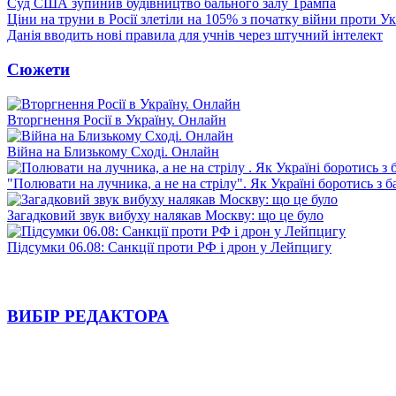
Суд США зупинив будівництво бального залу Трампа
Ціни на труни в Росії злетіли на 105% з початку війни проти У
Данія вводить нові правила для учнів через штучний інтелект
Сюжети
Вторгнення Росії в Україну. Онлайн
Війна на Близькому Сході. Онлайн
"Полювати на лучника, а не на стрілу". Як Україні боротись з 
Загадковий звук вибуху налякав Москву: що це було
Підсумки 06.08: Санкції проти РФ і дрон у Лейпцигу
ВИБІР РЕДАКТОРА