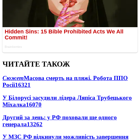
ЧИТАЙТЕ ТАКОЖ
Сюжет
Масова смерть на пляжі. Робота ППО
Росії
16321
У Білорусі засудили лідера Ляпіса Трубецького
Міхалка
16070
Другий за день: у РФ поховали ще одного
генерала
13262
У МЗС РФ відкинули можливість завершення