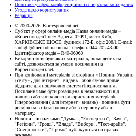
Політика у сфері конфіденційності і персональних даних
Угода щодо користування
Редакція
© 2000-2026, Korrespondent.net
Суб'єкт у сфері онлайн-медіа Назва онлайн-медіа –
«КореспонденТ.net» Адреса: 02091, місто Київ,
ХАРКІВСЬКЕ ШОСЕ, будинок 172-Б, офіс 208/1 E-mail:
sunlight@mediadim.com.ua
Телефон: 044-205-43-00
Ідентифікатор медіа – R40-06068
Використання будь-яких матеріалів, розміщених на
сайті, дозволяється за умови посилання на
Корреспондент.net.
При копіюванні матеріалів зі сторінки « Новини України
і світу» , для інтернет - видань - обов'язкове пряме
відкрите для пошукових систем гіперпосилання .
Посилання має бути розміщена в незалежності від
повного або часткового використання матеріалів.
Гіперпосилання ( для інтернет - видань) - повинна бути
розміщена в підзаголовку або в першому абзаці
матеріалу.
Новини з позначками "Думка", "Експертиза", "Заява",
"Регіони", "Гроші", "Влада", "Вибори", "Тест-драйв",
"Спецпроекти", "Промо" публікуються на правах
реклами.