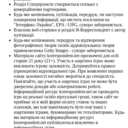
Розділ Спецпроекти створюється спільно з
комерційними партнерами.
Будь яке копіювання, публікація, передрук, чи наступне
поширення інформації, що містить посилання на
"Інтерфакс-Україна", EPA / UPG, суворо забороняється.
Власник веб-сторінки в розділі Я-Корреспондент є автор
публікації.
Будь-яке копіювання, передрук та відтворення
фотографічних творів та/або аудіовізуальних творів
правовласника Getty Images - суворо забороняється.
Матеріали сайту korrespondent.net призначені для осіб
старше 21 року (21+). Участь в азартних іграх може
викликати ігрову залежність. Дотримуйтесь правил
(принципів) відповідальної гри. При виявленні перших
ознак залежності негайно зверніться до спеціаліста.
Пам'ятайте, що участь в азартних іграх не може бути
джерелом доходів або альтернативою роботі.
Інформаційний ресурс korrespondent.net не проводить
ігри на реальні та/або віртуальні гроші, також сайт не
приймає ні в якій формі оплату ставок та інших
платежів, які пов’язані/можуть бути пов’язані з
азартними іграми, букмекерами чи тоталізаторами. Будь-
які матеріали на інформаційному ресурсі
korrespondent.net публікуються виключно в
інформаційних цілях.