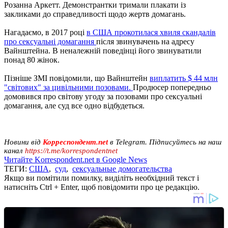
Розанна Аркетт. Демонстрантки тримали плакати із
закликами до справедливості щодо жертв домагань.
Нагадаємо, в 2017 році
в США прокотилася хвиля скандалів
про сексуальні домагання
після звинувачень на адресу
Вайнштейна. В неналежній поведінці його звинуватили
понад 80 жінок.
Пізніше ЗМІ повідомили, що Вайнштейн
виплатить $ 44 млн
"світових" за цивільними позовами.
Продюсер попередньо
домовився про світову угоду за позовами про сексуальні
домагання, але суд все одно відбудеться.
Новини від
Корреспондент.net
в Telegram. Підписуйтесь на наш
канал
https://t.me/korrespondentnet
Читайте Korrespondent.net в Google News
ТЕГИ:
США
,
суд
,
сексуальные домогательства
Якщо ви помітили помилку, виділіть необхідний текст і
натисніть Ctrl + Enter, щоб повідомити про це редакцію.