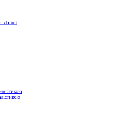
з Італії
балістикою