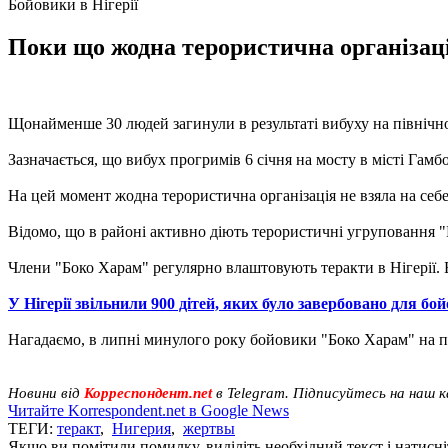
Бойовики в Нігерії
Поки що жодна терористична організація 
Щонайменше 30 людей загинули в результаті вибуху на північно
Зазначається, що вибух прогримів 6 січня на мосту в місті Гамб
На цей момент жодна терористична організація не взяла на себе 
Відомо, що в районі активно діють терористичні угруповання "
Члени "Боко Харам" регулярно влаштовують теракти в Нігерії. Б
У Нігерії звільнили 900 дітей, яких було завербовано для бой
Нагадаємо, в липні минулого року бойовики "Боко Харам" на пі
Новини від
Корреспондент.net
в Telegram. Підписуйтесь на наш 
Читайте Korrespondent.net в Google News
ТЕГИ:
теракт
,
Нигерия
,
жертвы
Якщо ви помітили помилку, виділіть необхідний текст і натисніт