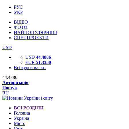
РУС
УКР
ВІДЕО
ФОТО
НАЙПОПУЛЯРНІШІ
СПЕЦПРОЕКТИ
USD
USD
44.4886
EUR
51.3350
Всі курси валют
44.4886
Авторизація
Пошук
RU
ВСІ РОЗДІЛИ
Головна
Україна
Місто
Світ