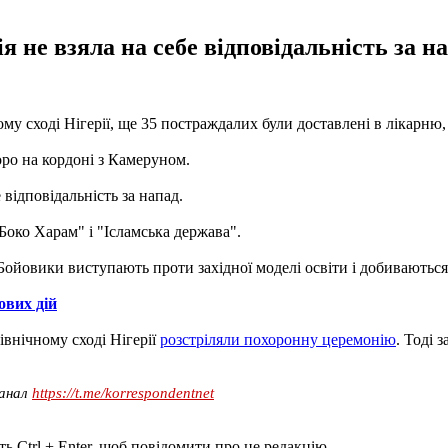
не взяла на себе відповідальність за нап
му сході Нігерії, ще 35 постраждалих були доставлені в лікарню
оро на кордоні з Камеруном.
відповідальність за напад.
Боко Харам" і "Ісламська держава".
ойовики виступають проти західної моделі освіти і добиваються 
ових дій
внічному сході Нігерії
розстріляли похоронну церемонію
. Тоді 
канал
https://t.me/korrespondentnet
ь Ctrl + Enter, щоб повідомити про це редакцію.