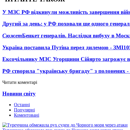
У МЗС РФ відкинули можливість завершення вій
Другий за день: у РФ поховали ще одного генерал
Сюжет
Бенкет генералів. Наслідки вибуху в Моск
Україна поставила Путіна перед дилемою - ЗМІ
10
Ексочільнику МЗС Угорщини Сійярто загрожує в
РФ створила "українську бригаду" з полонених -
Читати коментарі
Новини світу
Останні
Популярні
Коментовані