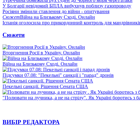
Туреччина обмежила рух суден до Чорного моря через атаки
У Болгарії невідомий БПЛА вибухнув поблизу газопроводу
Росіяни змінили ставлення до війни - опитування
Сюжет
Війна на Близькому Сході. Онлайн
Іспанія оголосила про прикордонний контроль для мандрівників 
Сюжети
Вторгнення Росії в Україну. Онлайн
Війна на Близькому Сході. Онлайн
Підсумки 07.08: "Пекельні" санкції і "парад" дронів
Пекельні санкції. Рішення Сената США
"Полювати на лучника, а не на стрілу". Як Україні боротись з 
ВИБІР РЕДАКТОРА