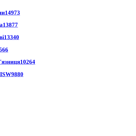
ни
14973
а
13877
ві
13340
566
'язниця
10264
 ISW
9880