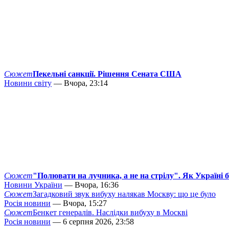
Сюжет
Пекельні санкції. Рішення Сената США
Новини світу
— Вчора, 23:14
Сюжет
"Полювати на лучника, а не на стрілу". Як Україні 
Новини України
— Вчора, 16:36
Сюжет
Загадковий звук вибуху налякав Москву: що це було
Росія новини
— Вчора, 15:27
Сюжет
Бенкет генералів. Наслідки вибуху в Москві
Росія новини
— 6 серпня 2026, 23:58