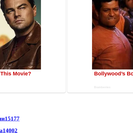
ни
15177
а
14002