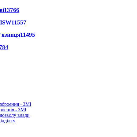
ві
13766
 ISW
11557
'язниця
11495
784
роєння - ЗМІ
 дозволу влади
ідділку