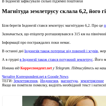
В Індонезії зафіксували сильні підземні поштовхи
Магнітуда землетрусу склала 6,2, його г
Біля берегів Індонезії стався землетрус магнітудою 6,2. Про це
п
Зазначається, що епіцентр розташовувався в 315 км на північний
Інформації про постраждалих поки немає.
В останні дні
Індонезія також потерпає від повеней і зсувів
, же
А в грудні
в Індонезії також стався потужний землетрус
. Його м
Новини від
Корреспондент.net
у Telegram. Підписуйтесь на на
Читайте Korrespondent.net в Google News
ТЕГИ:
Землетрясения
,
Индонезия
,
магнитуда
,
землетрясение
Якщо ви помітили помилку, виділіть необхідний текст і натисніт