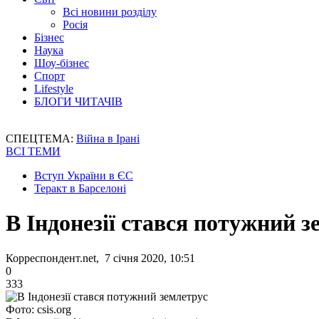
Всі новини розділу
Росія
Бізнес
Наука
Шоу-бізнес
Спорт
Lifestyle
БЛОГИ ЧИТАЧІВ
СПЕЦТЕМА:
Війна в Ірані
ВСІ ТЕМИ
Вступ України в ЄС
Теракт в Барселоні
В Індонезії стався потужний з
Корреспондент.net, 7 січня 2020, 10:51
0
333
Фото: csis.org