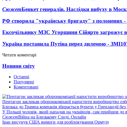
Сюжет
Бенкет генералів. Наслідки вибуху в Моск
РФ створила "українську бригаду" з полонених -
Ексочільнику МЗС Угорщини Сійярто загрожує в
Україна поставила Путіна перед дилемою - ЗМІ
10
Читати коментарі
Новини світу
Останні
Популярні
Коментовані
Пентагон закликав оборонкомпанії наростити виробництво озб
Близька до Трампа компанія збирається бурити у Гренландії без
У Польщі чоловік, який нападав на українців, сам прийшов до в
Сюжет
Війна на Близькому Сході. Онлайн
Іран висунув США вимоги для розблокування Ормузу