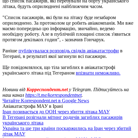
що список пасажирів, які перебували на борту українського
літака, будуть оприлюднені найближчим часом.
"Список пасажирів, які були на літаку буде незабаром
оприлюднено. За протоколом це робить авіакомпанія. Ми вже
маємо попередньо цю інформацію, звичайно, ведемо
необхідну роботу. Але в публічній площині список з'явиться
протягом декількох годин", - зазначив Гончарук.
Раніше
публікувалася розповідь свідків авіакатастрофи
в
Тегерані, в результаті якої загинули всі пасажири.
Ще повідомлялося, що тіла загиблих в авіакатастрофі
українського літака під Тегераном
впізнати неможливо.
Новини від
Корреспондент.net
у Telegram. Підписуйтесь на
наш канал
https://t.me/korrespondentnet
.
Читайте Korrespondent.net в Google News
Авіакатастрофа МАУ в Ірані
Іран позивається до ООН через збиття літака МАУ
В Тегерані розігнали мітинг родичів загиблих пасажирів
українського літака
Україна та ще три країни поскаржились на Іран через збитий
літак МАУ