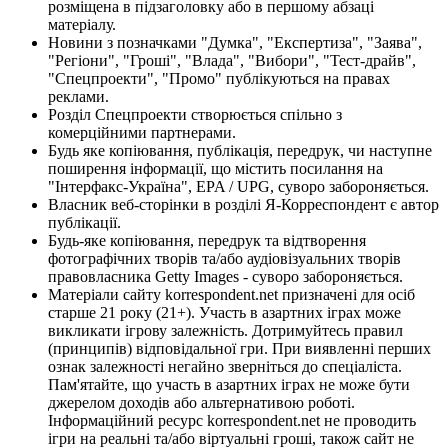
розміщена в підзаголовку або в першому абзаці
матеріалу.
Новини з позначками "Думка", "Експертиза", "Заява",
"Регіони", "Гроші", "Влада", "Вибори", "Тест-драйв",
"Спецпроекти", "Промо" публікуються на правах
реклами.
Розділ Спецпроекти створюється спільно з
комерційними партнерами.
Будь яке копіювання, публікація, передрук, чи наступне
поширення інформації, що містить посилання на
"Інтерфакс-Україна", EPA / UPG, суворо забороняється.
Власник веб-сторінки в розділі Я-Корреспондент є автор
публікації.
Будь-яке копіювання, передрук та відтворення
фотографічних творів та/або аудіовізуальних творів
правовласника Getty Images - суворо забороняється.
Матеріали сайту korrespondent.net призначені для осіб
старше 21 року (21+). Участь в азартних іграх може
викликати ігрову залежність. Дотримуйтесь правил
(принципів) відповідальної гри. При виявленні перших
ознак залежності негайно зверніться до спеціаліста.
Пам'ятайте, що участь в азартних іграх не може бути
джерелом доходів або альтернативою роботі.
Інформаційний ресурс korrespondent.net не проводить
ігри на реальні та/або віртуальні гроші, також сайт не