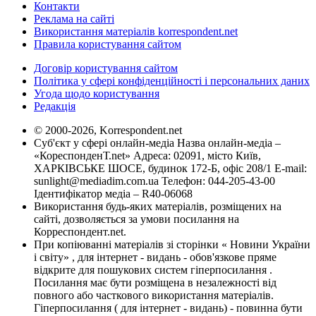
Контакти
Реклама на сайті
Використання матеріалів korrespondent.net
Правила користування сайтом
Договір користування сайтом
Політика у сфері конфіденційності і персональних даних
Угода щодо користування
Редакція
© 2000-2026, Korrespondent.net
Суб'єкт у сфері онлайн-медіа Назва онлайн-медіа –
«КореспонденТ.net» Адреса: 02091, місто Київ,
ХАРКІВСЬКЕ ШОСЕ, будинок 172-Б, офіс 208/1 E-mail:
sunlight@mediadim.com.ua
Телефон: 044-205-43-00
Ідентифікатор медіа – R40-06068
Використання будь-яких матеріалів, розміщених на
сайті, дозволяється за умови посилання на
Корреспондент.net.
При копіюванні матеріалів зі сторінки « Новини України
і світу» , для інтернет - видань - обов'язкове пряме
відкрите для пошукових систем гіперпосилання .
Посилання має бути розміщена в незалежності від
повного або часткового використання матеріалів.
Гіперпосилання ( для інтернет - видань) - повинна бути