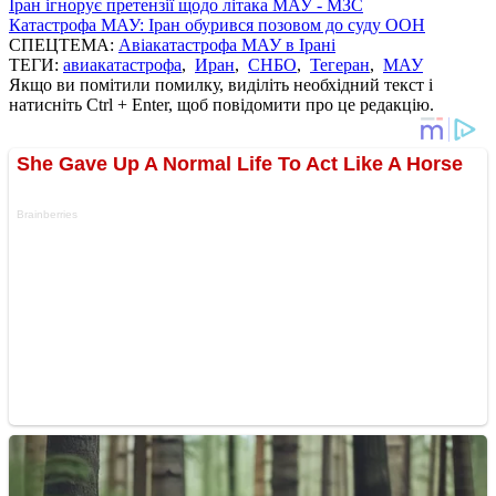
Іран ігнорує претензії щодо літака МАУ - МЗС
Катастрофа МАУ: Іран обурився позовом до суду ООН
СПЕЦТЕМА:
Авіакатастрофа МАУ в Ірані
ТЕГИ:
авиакатастрофа
,
Иран
,
СНБО
,
Тегеран
,
МАУ
Якщо ви помітили помилку, виділіть необхідний текст і
натисніть Ctrl + Enter, щоб повідомити про це редакцію.