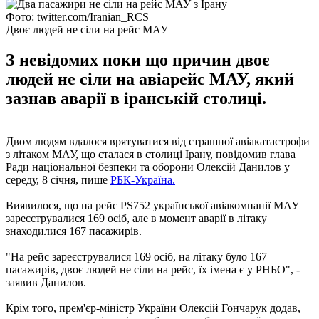
Фото: twitter.com/Iranian_RCS
Двоє людей не сіли на рейс МАУ
З невідомих поки що причин двоє
людей не сіли на авіарейс МАУ, який
зазнав аварії в іранській столиці.
Двом людям вдалося врятуватися від страшної авіакатастрофи
з літаком МАУ, що сталася в столиці Ірану, повідомив глава
Ради національної безпеки та оборони Олексій Данилов у
середу, 8 січня, пише
РБК-Україна.
Виявилося, що на рейс PS752 української авіакомпанії МАУ
зареєструвалися 169 осіб, але в момент аварії в літаку
знаходилися 167 пасажирів.
"На рейс зареєструвалися 169 осіб, на літаку було 167
пасажирів, двоє людей не сіли на рейс, їх імена є у РНБО", -
заявив Данилов.
Крім того, прем'єр-міністр України Олексій Гончарук додав,