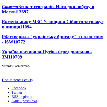
Сюжет
Бенкет генералів. Наслідки вибуху в
Москві
13697
Ексочільнику МЗС Угорщини Сійярто загрожує
в'язниця
11094
РФ створила "українську бригаду" з полонених
- ISW
10772
Україна поставила Путіна перед дилемою -
ЗМІ
10709
Читати коментарі
Повна версія сайту
Facebook
Twitter
RSS-стрічки
E-mail розсилка