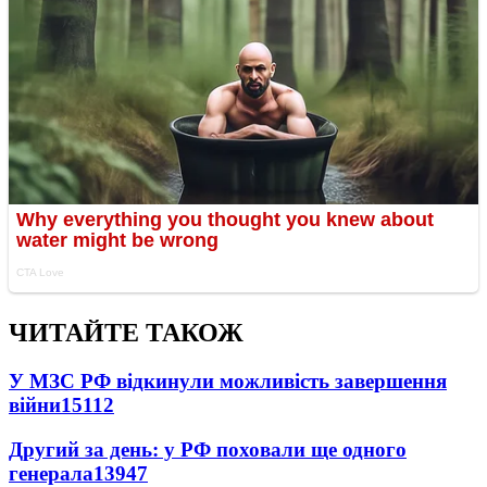
ЧИТАЙТЕ ТАКОЖ
У МЗС РФ відкинули можливість завершення
війни
15112
Другий за день: у РФ поховали ще одного
генерала
13947