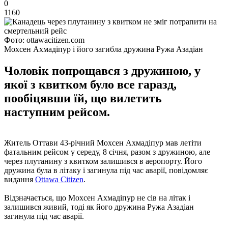
0
1160
Фото: ottawacitizen.com
Мохсен Ахмадіпур і його загибла дружина Ружа Азадіан
Чоловік попрощався з дружиною, у
якої з квитком було все гаразд,
пообіцявши їй, що вилетить
наступним рейсом.
Житель Оттави 43-річний Мохсен Ахмадіпур мав летіти
фатальним рейсом у середу, 8 січня, разом з дружиною, але
через плутанину з квитком залишився в аеропорту. Його
дружина була в літаку і загинула під час аварії, повідомляє
видання
Оttawa Сitizen
.
Відзначається, що Мохсен Ахмадіпур ​​не сів на літак і
залишився живий, тоді як його дружина Ружа Азадіан
загинула під час аварії.