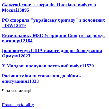
Сюжет
Бенкет генералів. Наслідки вибуху в
Москві
13895
РФ створила "українську бригаду" з полонених
- ISW
12619
Ексочільнику МЗС Угорщини Сійярто загрожує
в'язниця
12164
Іран висунув США вимоги для розблокування
Ормузу
12023
У Молдові пролунав потужний вибух
11520
Росіяни змінили ставлення до війни -
опитування
11333
Читати коментарі
Повна версія сайту