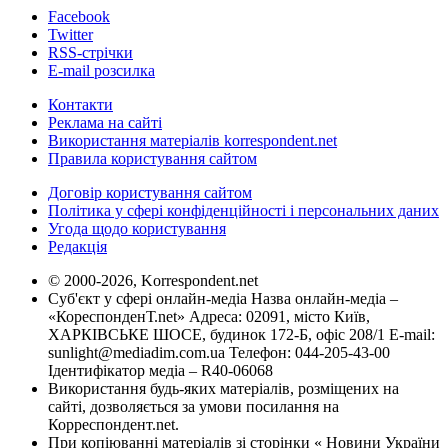
Facebook
Twitter
RSS-стрічки
E-mail розсилка
Контакти
Реклама на сайті
Використання матеріалів korrespondent.net
Правила користування сайтом
Договір користування сайтом
Політика у сфері конфіденційності і персональних даних
Угода щодо користування
Редакція
© 2000-2026, Korrespondent.net
Суб'єкт у сфері онлайн-медіа Назва онлайн-медіа –
«КореспонденТ.net» Адреса: 02091, місто Київ,
ХАРКІВСЬКЕ ШОСЕ, будинок 172-Б, офіс 208/1 E-mail:
sunlight@mediadim.com.ua
Телефон: 044-205-43-00
Ідентифікатор медіа – R40-06068
Використання будь-яких матеріалів, розміщених на
сайті, дозволяється за умови посилання на
Корреспондент.net.
При копіюванні матеріалів зі сторінки « Новини України