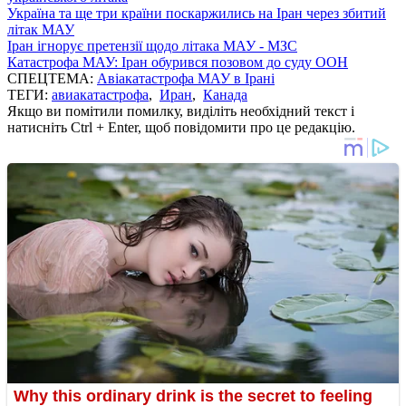
Україна та ще три країни поскаржились на Іран через збитий
літак МАУ
Іран ігнорує претензії щодо літака МАУ - МЗС
Катастрофа МАУ: Іран обурився позовом до суду ООН
СПЕЦТЕМА:
Авіакатастрофа МАУ в Ірані
ТЕГИ:
авиакатастрофа
,
Иран
,
Канада
Якщо ви помітили помилку, виділіть необхідний текст і
натисніть Ctrl + Enter, щоб повідомити про це редакцію.