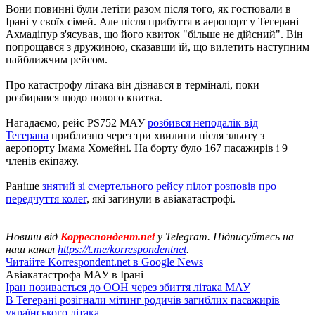
Вони повинні були летіти разом після того, як гостювали в
Ірані у своїх сімей. Але після прибуття в аеропорт у Тегерані
Ахмадіпур ​​з'ясував, що його квиток "більше не дійсний". Він
попрощався з дружиною, сказавши їй, що вилетить наступним
найближчим рейсом.
Про катастрофу літака він дізнався в терміналі, поки
розбирався щодо нового квитка.
Нагадаємо, рейс PS752 МАУ
розбився неподалік від
Тегерана
приблизно через три хвилини після зльоту з
аеропорту Імама Хомейні. На борту було 167 пасажирів і 9
членів екіпажу.
Раніше
знятий зі смертельного рейсу пілот розповів про
передчуття колег
, які загинули в авіакатастрофі.
Новини від
Корреспондент.net
у Telegram. Підписуйтесь на
наш канал
https://t.me/korrespondentnet
.
Читайте Korrespondent.net в Google News
Авіакатастрофа МАУ в Ірані
Іран позивається до ООН через збиття літака МАУ
В Тегерані розігнали мітинг родичів загиблих пасажирів
українського літака