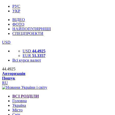
РУС
УКР
ВІДЕО
ФОТО
НАЙПОПУЛЯРНІШІ
СПЕЦПРОЕКТИ
USD
USD
44.4925
EUR
51.3357
Всі курси валют
44.4925
Авторизація
Пошук
RU
ВСІ РОЗДІЛИ
Головна
Україна
Місто
Світ