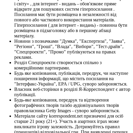
і світу» , для інтернет - видань - обов'язкове пряме
відкрите для пошукових систем гіперпосилання .
Посилання має бути розміщена в незалежності від
повного або часткового використання матеріалів.
Гіперпосилання ( для інтернет - видань) - повинна бути
розміщена в підзаголовку або в першому абзаці
матеріалу.
Новини з позначками "Думка", "Експертиза", "Заява",
"Регіони", "Гроші", "Влада", "Вибори", "Тест-драйв",
"Спецпроекти", "Промо" публікуються на правах
реклами.
Розділ Спецпроекти створюється спільно з
комерційними партнерами.
Будь яке копіювання, публікація, передрук, чи наступне
поширення інформації, що містить посилання на
"Інтерфакс-Україна", EPA / UPG, суворо забороняється.
Власник веб-сторінки в розділі Я-Корреспондент є автор
публікації.
Будь-яке копіювання, передрук та відтворення
фотографічних творів та/або аудіовізуальних творів
правовласника Getty Images - суворо забороняється.
Матеріали сайту korrespondent.net призначені для осіб
старше 21 року (21+). Участь в азартних іграх може
викликати ігрову залежність. Дотримуйтесь правил
(принципів) відповідальної гри. При виявленні перших