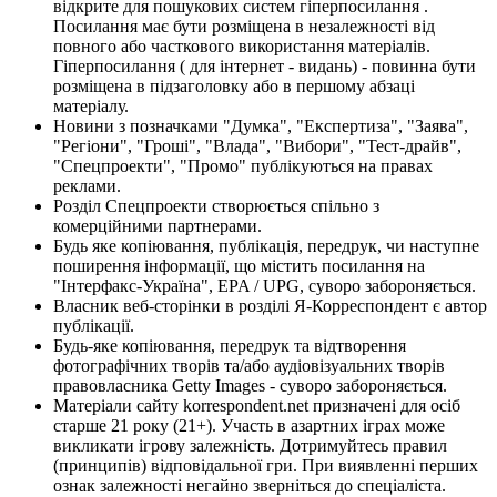
відкрите для пошукових систем гіперпосилання .
Посилання має бути розміщена в незалежності від
повного або часткового використання матеріалів.
Гіперпосилання ( для інтернет - видань) - повинна бути
розміщена в підзаголовку або в першому абзаці
матеріалу.
Новини з позначками "Думка", "Експертиза", "Заява",
"Регіони", "Гроші", "Влада", "Вибори", "Тест-драйв",
"Спецпроекти", "Промо" публікуються на правах
реклами.
Розділ Спецпроекти створюється спільно з
комерційними партнерами.
Будь яке копіювання, публікація, передрук, чи наступне
поширення інформації, що містить посилання на
"Інтерфакс-Україна", EPA / UPG, суворо забороняється.
Власник веб-сторінки в розділі Я-Корреспондент є автор
публікації.
Будь-яке копіювання, передрук та відтворення
фотографічних творів та/або аудіовізуальних творів
правовласника Getty Images - суворо забороняється.
Матеріали сайту korrespondent.net призначені для осіб
старше 21 року (21+). Участь в азартних іграх може
викликати ігрову залежність. Дотримуйтесь правил
(принципів) відповідальної гри. При виявленні перших
ознак залежності негайно зверніться до спеціаліста.