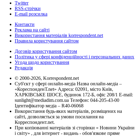
Twitter
RSS-стрічки
E-mail розсилка
Контакти
Реклама на сайті
Використання матеріалів korrespondent.net
Правила користування сайтом
Договір користування сайтом
Політика у сфері конфіденційності і персональних даних
Угода щодо користування
Редакція
© 2000-2026, Korrespondent.net
Суб'єкт у сфері онлайн-медіа Назва онлайн-медіа –
«КореспонденТ.net» Адреса: 02091, місто Київ,
ХАРКІВСЬКЕ ШОСЕ, будинок 172-Б, офіс 208/1 E-mail:
sunlight@mediadim.com.ua
Телефон: 044-205-43-00
Ідентифікатор медіа – R40-06068
Використання будь-яких матеріалів, розміщених на
сайті, дозволяється за умови посилання на
Корреспондент.net.
При копіюванні матеріалів зі сторінки « Новини України
і світу» , для інтернет - видань - обов'язкове пряме