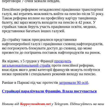
переговори 7 січня зазнали невдачі.
Пенсійною реформою незадоволені працівники транспортної
галузі, які втратять можливість вийти на пенсію після 51 року.
Також реформа вплине на професійну кар'єру танцівниць
балету, які зараз можуть виходити на пенсію в 42 роки. У
страйках також беруть участь працівники освіти, медики,
представники багатьох інших галузей.
До страйку також приєдналися представники
нафтопереробної галузі і працівники сховищ нафтопродуктів,
які погрожують блокувати доступ до сховищ, що може
призвести до погіршень поставок нафтопродуктів на ринок.
Як відомо, з 5 грудня у Франції
проходить
загальнонаціональний страйк
проти пенсійної реформи,
внаслідок якого деякі категорії французів можуть позбутися
низки привілеїв і спеціальних режимів виходу на пенсію.
Раніше в Парижі під час протестів
затримали 90 осіб
.
Страйкарі паралізували Францію. Влада поступається
Новини від
Корреспондент.net
у Telegram. Підписуйтесь на наш