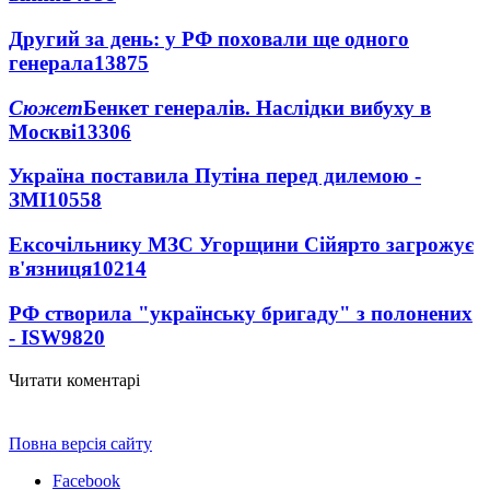
Другий за день: у РФ поховали ще одного
генерала
13875
Сюжет
Бенкет генералів. Наслідки вибуху в
Москві
13306
Україна поставила Путіна перед дилемою -
ЗМІ
10558
Ексочільнику МЗС Угорщини Сійярто загрожує
в'язниця
10214
РФ створила "українську бригаду" з полонених
- ISW
9820
Читати коментарі
Повна версія сайту
Facebook