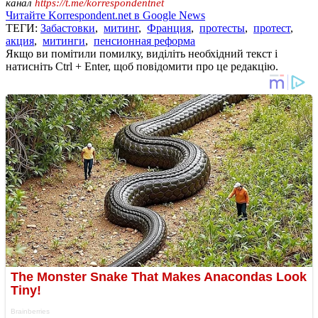
канал
https://t.me/korrespondentnet
Читайте Korrespondent.net в Google News
ТЕГИ:
Забастовки
,
митинг
,
Франция
,
протесты
,
протест
,
акция
,
митинги
,
пенсионная реформа
Якщо ви помітили помилку, виділіть необхідний текст і
натисніть Ctrl + Enter, щоб повідомити про це редакцію.