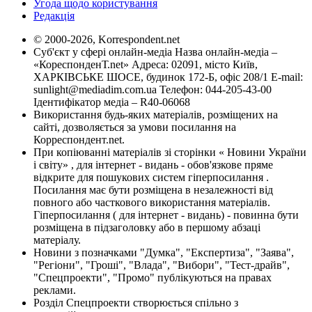
Угода щодо користування
Редакція
© 2000-2026, Korrespondent.net
Суб'єкт у сфері онлайн-медіа Назва онлайн-медіа –
«КореспонденТ.net» Адреса: 02091, місто Київ,
ХАРКІВСЬКЕ ШОСЕ, будинок 172-Б, офіс 208/1 E-mail:
sunlight@mediadim.com.ua
Телефон: 044-205-43-00
Ідентифікатор медіа – R40-06068
Використання будь-яких матеріалів, розміщених на
сайті, дозволяється за умови посилання на
Корреспондент.net.
При копіюванні матеріалів зі сторінки « Новини України
і світу» , для інтернет - видань - обов'язкове пряме
відкрите для пошукових систем гіперпосилання .
Посилання має бути розміщена в незалежності від
повного або часткового використання матеріалів.
Гіперпосилання ( для інтернет - видань) - повинна бути
розміщена в підзаголовку або в першому абзаці
матеріалу.
Новини з позначками "Думка", "Експертиза", "Заява",
"Регіони", "Гроші", "Влада", "Вибори", "Тест-драйв",
"Спецпроекти", "Промо" публікуються на правах
реклами.
Розділ Спецпроекти створюється спільно з