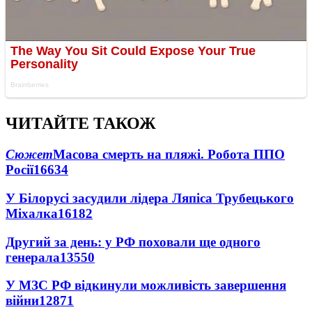
ЧИТАЙТЕ ТАКОЖ
Сюжет
Масова смерть на пляжі. Робота ППО
Росії
16634
У Білорусі засудили лідера Ляпіса Трубецького
Міхалка
16182
Другий за день: у РФ поховали ще одного
генерала
13550
У МЗС РФ відкинули можливість завершення
війни
12871