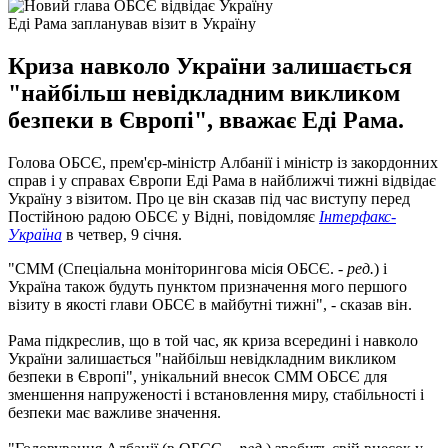
Еді Рама запланував візит в Україну
Криза навколо України залишається
"найбільш невідкладним викликом
безпеки в Європі", вважає Еді Рама.
Голова ОБСЄ, прем'єр-міністр Албанії і міністр із закордонних
справ і у справах Європи Еді Рама в найближчі тижні відвідає
Україну з візитом. Про це він сказав під час виступу перед
Постійною радою ОБСЄ у Відні, повідомляє
Інтерфакс-
Україна
в четвер, 9 січня.
"СММ (Спеціальна моніторингова місія ОБСЄ. -
ред.
) і
Україна також будуть пунктом призначення мого першого
візиту в якості глави ОБСЄ в майбутні тижні", - сказав він.
Рама підкреслив, що в той час, як криза всередині і навколо
України залишається "найбільш невідкладним викликом
безпеки в Європі", унікальний внесок СММ ОБСЄ для
зменшення напруженості і встановлення миру, стабільності і
безпеки має важливе значення.