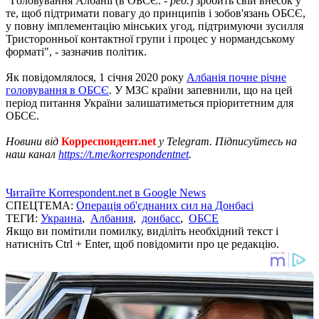
"Головування Албанії (в ОБСЄ. -
ред.
) зробить свій внесок у
те, щоб підтримати повагу до принципів і зобов'язань ОБСЄ,
у повну імплементацію мінських угод, підтримуючи зусилля
Тристоронньої контактної групи і процес у нормандському
форматі", - зазначив політик.
Як повідомлялося, 1 січня 2020 року
Албанія почне річне
головування в ОБСЄ
. У МЗС країни запевнили, що на цей
період питання України залишатиметься пріоритетним для
ОБСЄ.
Новини від
Корреспондент.net
у Telegram. Підписуйтесь на
наш канал
https://t.me/korrespondentnet
.
Читайте Korrespondent.net в Google News
СПЕЦТЕМА:
Операція об'єднаних сил на Донбасі
ТЕГИ:
Украина
,
Албания
,
донбасс
,
ОБСЕ
Якщо ви помітили помилку, виділіть необхідний текст і
натисніть Ctrl + Enter, щоб повідомити про це редакцію.