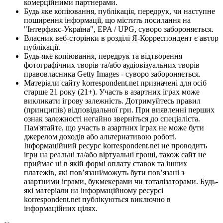
комерційними партнерами.
Будь яке копіювання, публікація, передрук, чи наступне
поширення інформації, що містить посилання на
"Інтерфакс-Україна", EPA / UPG, суворо забороняється.
Власник веб-сторінки в розділі Я-Корреспондент є автор
публікації.
Будь-яке копіювання, передрук та відтворення
фотографічних творів та/або аудіовізуальних творів
правовласника Getty Images - суворо забороняється.
Матеріали сайту korrespondent.net призначені для осіб
старше 21 року (21+). Участь в азартних іграх може
викликати ігрову залежність. Дотримуйтесь правил
(принципів) відповідальної гри. При виявленні перших
ознак залежності негайно зверніться до спеціаліста.
Пам'ятайте, що участь в азартних іграх не може бути
джерелом доходів або альтернативою роботі.
Інформаційний ресурс korrespondent.net не проводить
ігри на реальні та/або віртуальні гроші, також сайт не
приймає ні в якій формі оплату ставок та інших
платежів, які пов’язані/можуть бути пов’язані з
азартними іграми, букмекерами чи тоталізаторами. Будь-
які матеріали на інформаційному ресурсі
korrespondent.net публікуються виключно в
інформаційних цілях.