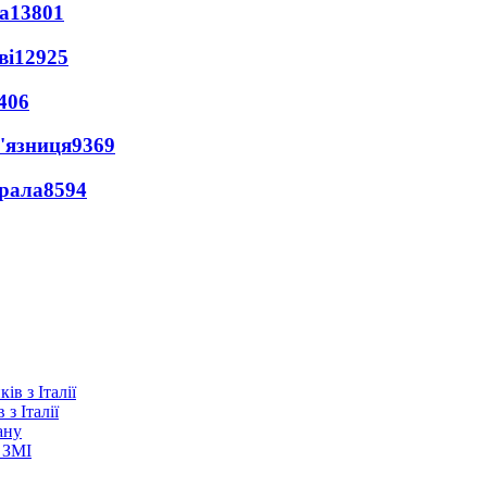
а
13801
ві
12925
406
'язниця
9369
ерала
8594
з Італії
ану
 ЗМІ