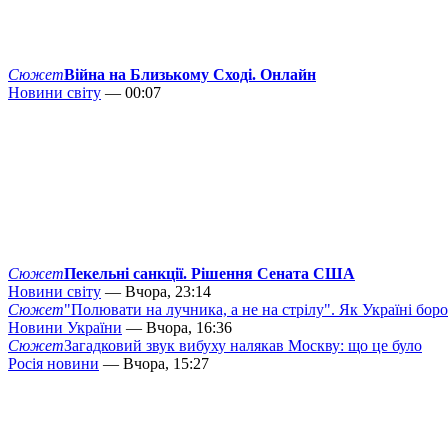
Сюжет
Війна на Близькому Сході. Онлайн
Новини світу
— 00:07
Сюжет
Пекельні санкції. Рішення Сената США
Новини світу
— Вчора, 23:14
Сюжет
"Полювати на лучника, а не на стрілу". Як Україні бор
Новини України
— Вчора, 16:36
Сюжет
Загадковий звук вибуху налякав Москву: що це було
Росія новини
— Вчора, 15:27