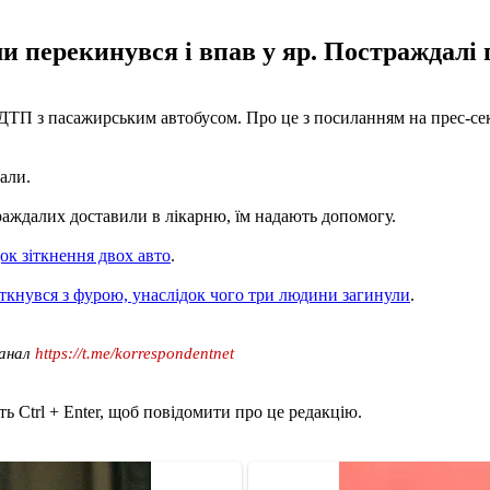
и перекинувся і впав у яр. Постраждалі г
а ДТП з пасажирським автобусом. Про це з посиланням на прес-с
али.
траждалих доставили в лікарню, їм надають допомогу.
ок зіткнення двох авто
.
іткнувся з фурою, унаслідок чого три людини загинули
.
канал
https://t.me/korrespondentnet
ь Ctrl + Enter, щоб повідомити про це редакцію.