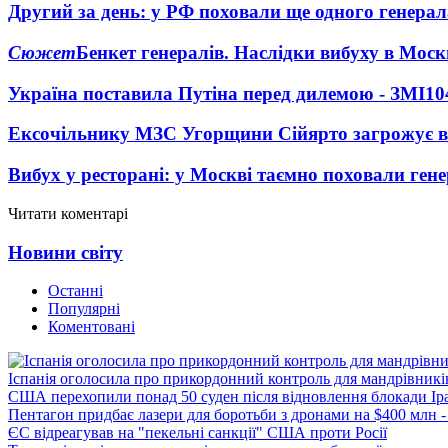
Другий за день: у РФ поховали ще одного генерал
Сюжет
Бенкет генералів. Наслідки вибуху в Моск
Україна поставила Путіна перед дилемою - ЗМІ
10
Ексочільнику МЗС Угорщини Сійярто загрожує в
Вибух у ресторані: у Москві таємно поховали ген
Читати коментарі
Новини світу
Останні
Популярні
Коментовані
Іспанія оголосила про прикордонний контроль для мандрівників 
США перехопили понад 50 суден після відновлення блокади Ір
Пентагон придбає лазери для боротьби з дронами на $400 млн -
ЄС відреагував на "пекельні санкції" США проти Росії