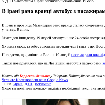
У ДТП з автобусом в Ірані загинуло щонайменше 19 осіб
В Ірані рано вранці автобус з пасажирам
В Ірані в провінції Мазендеран рано вранці сталася смертельн
у четвер, 9 січня.
Унаслідок інциденту 19 людей загинули і ще 24 особи постражд
Як з'ясувалося, автобус з людьми перекинувся і впав у яр. Пос
Нагадаємо, що раніше на Волині 10 людей
постраждали внаслід
Також повідомлялося, що на Львівщині автобус з пасажирами
з
Новини від
Корреспондент.net
у Telegram. Підписуйтесь на наш 
Читайте Korrespondent.net в Google News
ТЕГИ:
Иран
,
ДТП
,
погибшие
Якщо ви помітили помилку, виділіть необхідний текст і натисніт