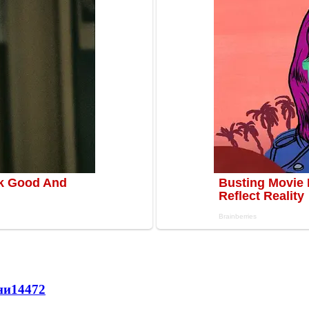
ни
14472