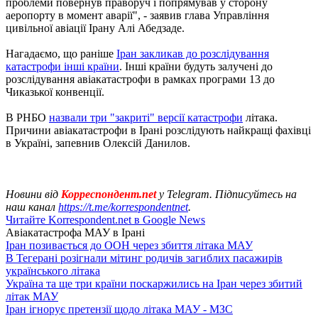
проблеми повернув праворуч і попрямував у сторону
аеропорту в момент аварії", - заявив глава Управління
цивільної авіації Ірану Алі Абедзаде.
Нагадаємо, що раніше
Іран закликав до розслідування
катастрофи інші країни
. Інші країни будуть залучені до
розслідування авіакатастрофи в рамках програми 13 до
Чиказької конвенції.
В РНБО
назвали три "закриті" версії катастрофи
літака.
Причини авіакатастрофи в Ірані розслідують найкращі фахівці
в Україні, запевнив Олексій Данилов.
Новини від
Корреспондент.net
у Telegram. Підписуйтесь на
наш канал
https://t.me/korrespondentnet
.
Читайте Korrespondent.net в Google News
Авіакатастрофа МАУ в Ірані
Іран позивається до ООН через збиття літака МАУ
В Тегерані розігнали мітинг родичів загиблих пасажирів
українського літака
Україна та ще три країни поскаржились на Іран через збитий
літак МАУ
Іран ігнорує претензії щодо літака МАУ - МЗС