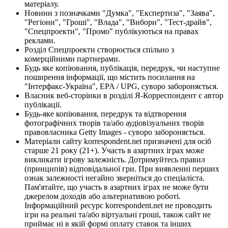
матеріалу.
Новини з позначками "Думка", "Експертиза", "Заява",
"Регіони", "Гроші", "Влада", "Вибори", "Тест-драйв",
"Спецпроекти", "Промо" публікуються на правах
реклами.
Розділ Спецпроекти створюється спільно з
комерційними партнерами.
Будь яке копіювання, публікація, передрук, чи наступне
поширення інформації, що містить посилання на
"Інтерфакс-Україна", EPA / UPG, суворо забороняється.
Власник веб-сторінки в розділі Я-Корреспондент є автор
публікації.
Будь-яке копіювання, передрук та відтворення
фотографічних творів та/або аудіовізуальних творів
правовласника Getty Images - суворо забороняється.
Матеріали сайту korrespondent.net призначені для осіб
старше 21 року (21+). Участь в азартних іграх може
викликати ігрову залежність. Дотримуйтесь правил
(принципів) відповідальної гри. При виявленні перших
ознак залежності негайно зверніться до спеціаліста.
Пам'ятайте, що участь в азартних іграх не може бути
джерелом доходів або альтернативою роботі.
Інформаційний ресурс korrespondent.net не проводить
ігри на реальні та/або віртуальні гроші, також сайт не
приймає ні в якій формі оплату ставок та інших