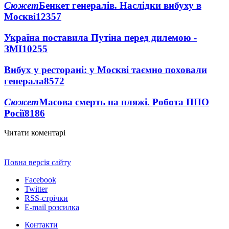
Сюжет
Бенкет генералів. Наслідки вибуху в
Москві
12357
Україна поставила Путіна перед дилемою -
ЗМІ
10255
Вибух у ресторані: у Москві таємно поховали
генерала
8572
Сюжет
Масова смерть на пляжі. Робота ППО
Росії
8186
Читати коментарі
Повна версія сайту
Facebook
Twitter
RSS-стрічки
E-mail розсилка
Контакти