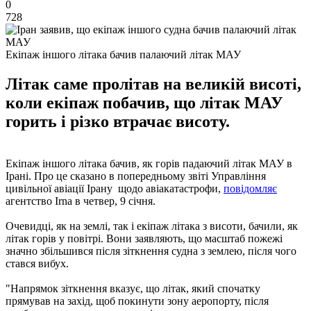
0
728
Екіпаж іншого літака бачив палаючий літак МАУ
Літак саме пролітав на великій висоті,
коли екіпаж побачив, що літак МАУ
горить і різко втрачає висоту.
Екіпаж іншого літака бачив, як горів падаючий літак МАУ в
Ірані. Про це сказано в попередньому звіті Управління
цивільної авіації Ірану щодо авіакатастрофи,
повідомляє
агентство Irna в четвер, 9 січня.
Очевидці, як на землі, так і екіпаж літака з висоти, бачили, як
літак горів у повітрі. Вони заявляють, що масштаб пожежі
значно збільшився після зіткнення судна з землею, після чого
стався вибух.
"Напрямок зіткнення вказує, що літак, який спочатку
прямував на захід, щоб покинути зону аеропорту, після