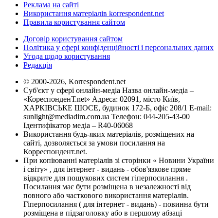
Реклама на сайті
Використання матеріалів korrespondent.net
Правила користування сайтом
Договір користування сайтом
Політика у сфері конфіденційності і персональних даних
Угода щодо користування
Редакція
© 2000-2026, Korrespondent.net
Суб'єкт у сфері онлайн-медіа Назва онлайн-медіа –
«КореспонденТ.net» Адреса: 02091, місто Київ,
ХАРКІВСЬКЕ ШОСЕ, будинок 172-Б, офіс 208/1 E-mail:
sunlight@mediadim.com.ua
Телефон: 044-205-43-00
Ідентифікатор медіа – R40-06068
Використання будь-яких матеріалів, розміщених на
сайті, дозволяється за умови посилання на
Корреспондент.net.
При копіюванні матеріалів зі сторінки « Новини України
і світу» , для інтернет - видань - обов'язкове пряме
відкрите для пошукових систем гіперпосилання .
Посилання має бути розміщена в незалежності від
повного або часткового використання матеріалів.
Гіперпосилання ( для інтернет - видань) - повинна бути
розміщена в підзаголовку або в першому абзаці