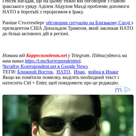
Генсек нагадав, що на цьому тижні він обговорив з главою
іракського уряду Аділем Абдулом Махді проблеми допомоги
НАТО в боротьбі з тероризмом в Іраку.
Раніше Столтенберг
обговорив ситуацію на Близькому Сході
з
президентом США Дональдом Трампом, який закликав НАТО
до більш активних дій в регіоні.
Новини від
Корреспондент.net
у Telegram. Підписуйтесь на
наш канал
https://t.me/korrespondentnet
.
Читайте Korrespondent.net в Google News
ТЕГИ:
Ближний Восток
,
НАТО
,
Иран
,
война в Ираке
Якщо ви помітили помилку, виділіть необхідний текст і
натисніть Ctrl + Enter, щоб повідомити про це редакцію.