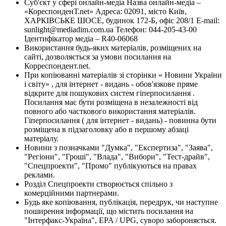
Суб'єкт у сфері онлайн-медіа Назва онлайн-медіа –
«КореспонденТ.net» Адреса: 02091, місто Київ,
ХАРКІВСЬКЕ ШОСЕ, будинок 172-Б, офіс 208/1 E-mail:
sunlight@mediadim.com.ua
Телефон: 044-205-43-00
Ідентифікатор медіа – R40-06068
Використання будь-яких матеріалів, розміщених на
сайті, дозволяється за умови посилання на
Корреспондент.net.
При копіюванні матеріалів зі сторінки « Новини України
і світу» , для інтернет - видань - обов'язкове пряме
відкрите для пошукових систем гіперпосилання .
Посилання має бути розміщена в незалежності від
повного або часткового використання матеріалів.
Гіперпосилання ( для інтернет - видань) - повинна бути
розміщена в підзаголовку або в першому абзаці
матеріалу.
Новини з позначками "Думка", "Експертиза", "Заява",
"Регіони", "Гроші", "Влада", "Вибори", "Тест-драйв",
"Спецпроекти", "Промо" публікуються на правах
реклами.
Розділ Спецпроекти створюється спільно з
комерційними партнерами.
Будь яке копіювання, публікація, передрук, чи наступне
поширення інформації, що містить посилання на
"Інтерфакс-Україна", EPA / UPG, суворо забороняється.