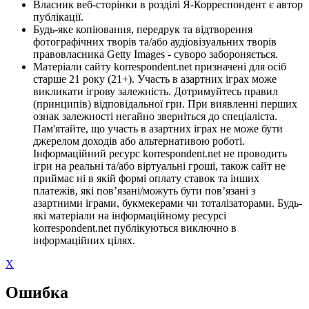
Власник веб-сторінки в розділі Я-Корреспондент є автор
публікації.
Будь-яке копіювання, передрук та відтворення
фотографічних творів та/або аудіовізуальних творів
правовласника Getty Images - суворо забороняється.
Матеріали сайту korrespondent.net призначені для осіб
старше 21 року (21+). Участь в азартних іграх може
викликати ігрову залежність. Дотримуйтесь правил
(принципів) відповідальної гри. При виявленні перших
ознак залежності негайно зверніться до спеціаліста.
Пам'ятайте, що участь в азартних іграх не може бути
джерелом доходів або альтернативою роботі.
Інформаційний ресурс korrespondent.net не проводить
ігри на реальні та/або віртуальні гроші, також сайт не
приймає ні в якій формі оплату ставок та інших
платежів, які пов’язані/можуть бути пов’язані з
азартними іграми, букмекерами чи тоталізаторами. Будь-
які матеріали на інформаційному ресурсі
korrespondent.net публікуються виключно в
інформаційних цілях.
X
Ошибка