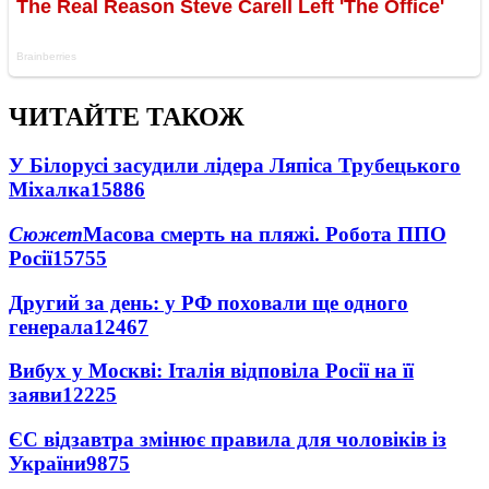
ЧИТАЙТЕ ТАКОЖ
У Білорусі засудили лідера Ляпіса Трубецького
Міхалка
15886
Сюжет
Масова смерть на пляжі. Робота ППО
Росії
15755
Другий за день: у РФ поховали ще одного
генерала
12467
Вибух у Москві: Італія відповіла Росії на її
заяви
12225
ЄС відзавтра змінює правила для чоловіків із
України
9875