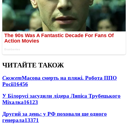
ЧИТАЙТЕ ТАКОЖ
Сюжет
Масова смерть на пляжі. Робота ППО
Росії
16456
У Білорусі засудили лідера Ляпіса Трубецького
Міхалка
16123
Другий за день: у РФ поховали ще одного
генерала
13371