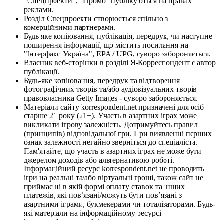
"Спецпроекти", "Промо" публікуються на правах
реклами.
Розділ Спецпроекти створюється спільно з
комерційними партнерами.
Будь яке копіювання, публікація, передрук, чи наступне
поширення інформації, що містить посилання на
"Інтерфакс-Україна", EPA / UPG, суворо забороняється.
Власник веб-сторінки в розділі Я-Корреспондент є автор
публікації.
Будь-яке копіювання, передрук та відтворення
фотографічних творів та/або аудіовізуальних творів
правовласника Getty Images - суворо забороняється.
Матеріали сайту korrespondent.net призначені для осіб
старше 21 року (21+). Участь в азартних іграх може
викликати ігрову залежність. Дотримуйтесь правил
(принципів) відповідальної гри. При виявленні перших
ознак залежності негайно зверніться до спеціаліста.
Пам'ятайте, що участь в азартних іграх не може бути
джерелом доходів або альтернативою роботі.
Інформаційний ресурс korrespondent.net не проводить
ігри на реальні та/або віртуальні гроші, також сайт не
приймає ні в якій формі оплату ставок та інших
платежів, які пов’язані/можуть бути пов’язані з
азартними іграми, букмекерами чи тоталізаторами. Будь-
які матеріали на інформаційному ресурсі