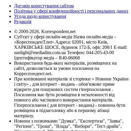
Договір користування сайтом
Політика у сфері конфіденційності і персональних даних
Угода щодо користування
Редакція
© 2000-2026, Korrespondent.net
Суб'єкт у сфері онлайн-медіа Назва онлайн-медіа –
«КореспонденТ.net» Адреса: 02091, місто Київ,
ХАРКІВСЬКЕ ШОСЕ, будинок 172-Б, офіс 208/1 E-mail:
sunlight@mediadim.com.ua
Телефон: 044-205-43-00
Ідентифікатор медіа – R40-06068
Використання будь-яких матеріалів, розміщених на
сайті, дозволяється за умови посилання на
Корреспондент.net.
При копіюванні матеріалів зі сторінки « Новини України
і світу» , для інтернет - видань - обов'язкове пряме
відкрите для пошукових систем гіперпосилання .
Посилання має бути розміщена в незалежності від
повного або часткового використання матеріалів.
Гіперпосилання ( для інтернет - видань) - повинна бути
розміщена в підзаголовку або в першому абзаці
матеріалу.
Новини з позначками "Думка", "Експертиза", "Заява",
"Регіони", "Гроші", "Влада", "Вибори", "Тест-драйв",