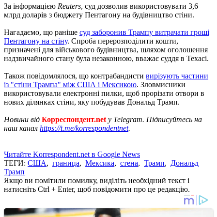
За інформацією
Reuters
, суд дозволив використовувати 3,6
млрд доларів з бюджету Пентагону на будівництво стіни.
Нагадаємо, що раніше
суд заборонив Трампу витрачати гроші
Пентагону на стіну
. Спроба перерозподілити кошти,
призначені для військового будівництва, шляхом оголошення
надзвичайного стану була незаконною, вважає суддя в Техасі.
Також повідомлялося, що контрабандисти
вирізують частини
із "стіни Трампа" між США і Мексикою
. Зловмисники
використовували електронні пилки, щоб прорізати отвори в
нових ділянках стіни, яку побудував Дональд Трамп.
Новини від
Корреспондент.net
у Telegram. Підписуйтесь на
наш канал
https://t.me/korrespondentnet
.
Читайте Korrespondent.net в Google News
ТЕГИ:
США
,
граница
,
Мексика
,
стена
,
Трамп
,
Дональд
Трамп
Якщо ви помітили помилку, виділіть необхідний текст і
натисніть Ctrl + Enter, щоб повідомити про це редакцію.