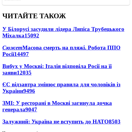
ЧИТАЙТЕ ТАКОЖ
У Білорусі засудили лідера Ляпіса Трубецького
Міхалка
15092
Сюжет
Масова смерть на пляжі. Робота ППО
Росії
14497
Вибух у Москві: Італія відповіла Росії на її
заяви
12035
ЄС відзавтра змінює правила для чоловіків із
України
9496
ЗМІ: У ресторані в Москві загинула дочка
генерала
9047
Залужний: Україна не вступить до НАТО
8503