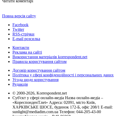
Читати коментарі
Повна версія сайту
Facebook
Twitter
RSS-стрічки
E-mail розсилка
Контакти
Реклама на сайті
Використання матеріалів korrespondent.net
Правила користування сайтом
Договір користування сайтом
Політика у сфері конфіденційності і персональних даних
Угода щодо користування
Редакція
© 2000-2026, Korrespondent.net
Суб'єкт у сфері онлайн-медіа Назва онлайн-медіа –
«КореспонденТ.net» Адреса: 02091, місто Київ,
ХАРКІВСЬКЕ ШОСЕ, будинок 172-Б, офіс 208/1 E-mail:
sunlight@mediadim.com.ua
Телефон: 044-205-43-00