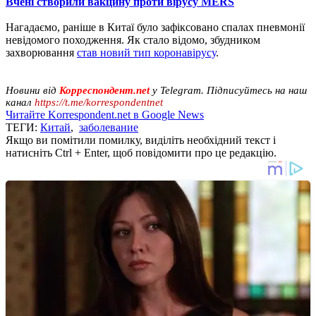
Вчені створили вакцину проти вірусу MERS
Нагадаємо, раніше в Китаї було зафіксовано спалах пневмонії
невідомого походження. Як стало відомо, збудником
захворювання
став новий тип коронавірусу
.
Новини від
Корреспондент.net
у Telegram. Підписуйтесь на наш
канал
https://t.me/korrespondentnet
Читайте Korrespondent.net в Google News
ТЕГИ:
Китай
,
заболевание
Якщо ви помітили помилку, виділіть необхідний текст і
натисніть Ctrl + Enter, щоб повідомити про це редакцію.