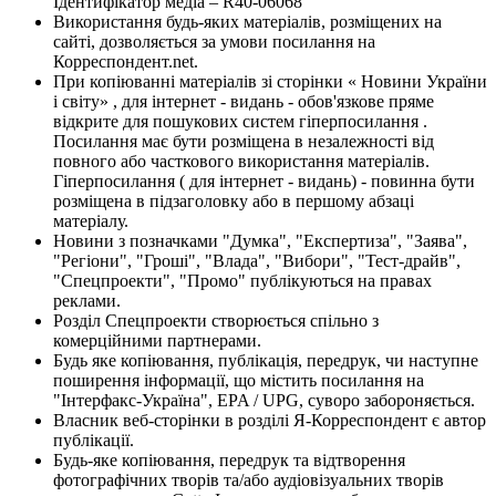
Ідентифікатор медіа – R40-06068
Використання будь-яких матеріалів, розміщених на
сайті, дозволяється за умови посилання на
Корреспондент.net.
При копіюванні матеріалів зі сторінки « Новини України
і світу» , для інтернет - видань - обов'язкове пряме
відкрите для пошукових систем гіперпосилання .
Посилання має бути розміщена в незалежності від
повного або часткового використання матеріалів.
Гіперпосилання ( для інтернет - видань) - повинна бути
розміщена в підзаголовку або в першому абзаці
матеріалу.
Новини з позначками "Думка", "Експертиза", "Заява",
"Регіони", "Гроші", "Влада", "Вибори", "Тест-драйв",
"Спецпроекти", "Промо" публікуються на правах
реклами.
Розділ Спецпроекти створюється спільно з
комерційними партнерами.
Будь яке копіювання, публікація, передрук, чи наступне
поширення інформації, що містить посилання на
"Інтерфакс-Україна", EPA / UPG, суворо забороняється.
Власник веб-сторінки в розділі Я-Корреспондент є автор
публікації.
Будь-яке копіювання, передрук та відтворення
фотографічних творів та/або аудіовізуальних творів