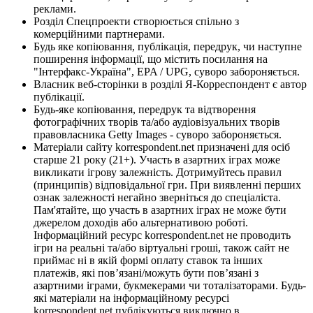
реклами.
Розділ Спецпроекти створюється спільно з
комерційними партнерами.
Будь яке копіювання, публікація, передрук, чи наступне
поширення інформації, що містить посилання на
"Інтерфакс-Україна", EPA / UPG, суворо забороняється.
Власник веб-сторінки в розділі Я-Корреспондент є автор
публікації.
Будь-яке копіювання, передрук та відтворення
фотографічних творів та/або аудіовізуальних творів
правовласника Getty Images - суворо забороняється.
Матеріали сайту korrespondent.net призначені для осіб
старше 21 року (21+). Участь в азартних іграх може
викликати ігрову залежність. Дотримуйтесь правил
(принципів) відповідальної гри. При виявленні перших
ознак залежності негайно зверніться до спеціаліста.
Пам'ятайте, що участь в азартних іграх не може бути
джерелом доходів або альтернативою роботі.
Інформаційний ресурс korrespondent.net не проводить
ігри на реальні та/або віртуальні гроші, також сайт не
приймає ні в якій формі оплату ставок та інших
платежів, які пов’язані/можуть бути пов’язані з
азартними іграми, букмекерами чи тоталізаторами. Будь-
які матеріали на інформаційному ресурсі
korrespondent.net публікуються виключно в