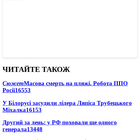
ЧИТАЙТЕ ТАКОЖ
Сюжет
Масова смерть на пляжі. Робота ППО
Росії
16553
У Білорусі засудили лідера Ляпіса Трубецького
Міхалка
16153
Другий за день: у РФ поховали ще одного
генерала
13448