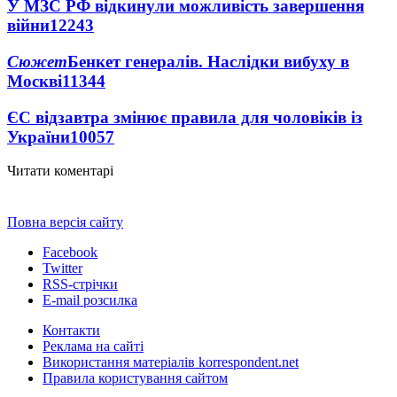
У МЗС РФ відкинули можливість завершення
війни
12243
Сюжет
Бенкет генералів. Наслідки вибуху в
Москві
11344
ЄС відзавтра змінює правила для чоловіків із
України
10057
Читати коментарі
Повна версія сайту
Facebook
Twitter
RSS-стрічки
E-mail розсилка
Контакти
Реклама на сайті
Використання матеріалів korrespondent.net
Правила користування сайтом