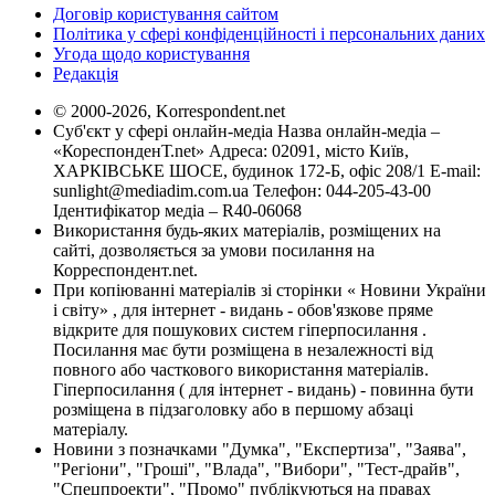
Договір користування сайтом
Політика у сфері конфіденційності і персональних даних
Угода щодо користування
Редакція
© 2000-2026, Korrespondent.net
Суб'єкт у сфері онлайн-медіа Назва онлайн-медіа –
«КореспонденТ.net» Адреса: 02091, місто Київ,
ХАРКІВСЬКЕ ШОСЕ, будинок 172-Б, офіс 208/1 E-mail:
sunlight@mediadim.com.ua
Телефон: 044-205-43-00
Ідентифікатор медіа – R40-06068
Використання будь-яких матеріалів, розміщених на
сайті, дозволяється за умови посилання на
Корреспондент.net.
При копіюванні матеріалів зі сторінки « Новини України
і світу» , для інтернет - видань - обов'язкове пряме
відкрите для пошукових систем гіперпосилання .
Посилання має бути розміщена в незалежності від
повного або часткового використання матеріалів.
Гіперпосилання ( для інтернет - видань) - повинна бути
розміщена в підзаголовку або в першому абзаці
матеріалу.
Новини з позначками "Думка", "Експертиза", "Заява",
"Регіони", "Гроші", "Влада", "Вибори", "Тест-драйв",
"Спецпроекти", "Промо" публікуються на правах