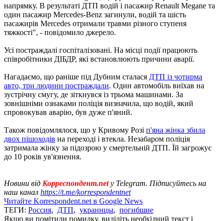
напрямку. В результаті ДТП водій і пасажир Renault Megane та
один пасажир Mercedes-Benz загинули, водій та шість
пасажирів Mercedes отримали травми різного ступеня
тяжкості", - повідомило джерело.
Усі постраждалі госпіталізовані. На місці події працюють
співробітники ДІБДР, які встановлюють причини аварії.
Нагадаємо, що раніше під Дубним сталася
ДТП із чотирма
авто, три людини постраждали
. Один автомобіль виїхав на
зустрічну смугу, де зіткнувся із трьома машинами. За
зовнішніми ознаками поліція визначила, що водій, який
спровокував аварію, був дуже п'яний.
Також повідомлялося, що у Кривому Розі
п'яна жінка збила
двох пішоходів
на переході і втекла. Незабаром поліція
затримала жінку за підозрою у смертельній ДТП. Їй загрожує
до 10 років ув'язнення.
Новини від
Корреспондент.net
у Telegram. Підписуйтесь на
наш канал
https://t.me/korrespondentnet
Читайте Korrespondent.net в Google News
ТЕГИ:
Россия
,
ДТП
,
украинцы
,
погибшие
Якщо ви помітили помилку, виділіть необхідний текст і