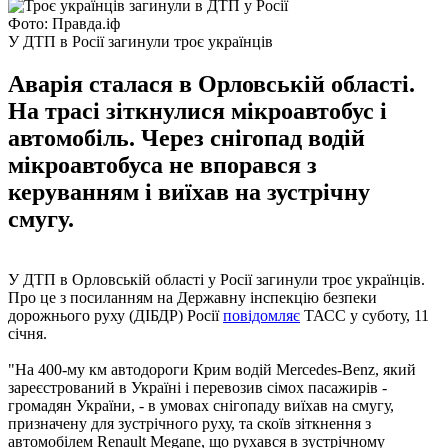
Фото: Правда.іф
У ДТП в Росії загинули троє українців
Аварія сталася в Орловській області.
На трасі зіткнулися мікроавтобус і
автомобіль. Через снігопад водій
мікроавтобуса не впорався з
керуванням і виїхав на зустрічну
смугу.
У ДТП в Орловській області у Росії загинули троє українців.
Про це з посиланням на Державну інспекцію безпеки
дорожнього руху (ДІБДР) Росії
повідомляє
ТАСС у суботу, 11
січня.
"На 400-му км автодороги Крим водій Mercedes-Benz, який
зареєстрований в Україні і перевозив сімох пасажирів -
громадян України, - в умовах снігопаду виїхав на смугу,
призначену для зустрічного руху, та скоїв зіткнення з
автомобілем Renault Megane, що рухався в зустрічному