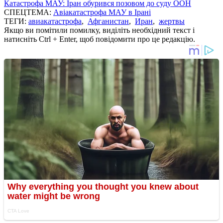
Катастрофа МАУ: Іран обурився позовом до суду ООН
СПЕЦТЕМА:
Авіакатастрофа МАУ в Ірані
ТЕГИ:
авиакатастрофа
,
Афганистан
,
Иран
,
жертвы
Якщо ви помітили помилку, виділіть необхідний текст і
натисніть Ctrl + Enter, щоб повідомити про це редакцію.