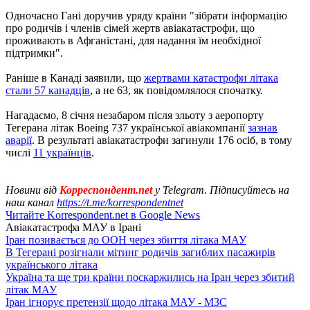
Одночасно Гані доручив уряду країни "зібрати інформацію
про родичів і членів сімей жертв авіакатастрофи, що
проживають в Афганістані, для надання їм необхідної
підтримки".
Раніше в Канаді заявили, що
жертвами катастрофи літака
стали 57 канадців
, а не 63, як повідомлялося спочатку.
Нагадаємо, 8 січня незабаром після зльоту з аеропорту
Тегерана літак Boeing 737 української авіакомпанії
зазнав
аварії
. В результаті авіакатастрофи загинули 176 осіб, в тому
числі
11 українців
.
Новини від
Корреспондент.net
у Telegram. Підписуйтесь на
наш канал
https://t.me/korrespondentnet
Читайте Korrespondent.net в Google News
Авіакатастрофа МАУ в Ірані
Іран позивається до ООН через збиття літака МАУ
В Тегерані розігнали мітинг родичів загиблих пасажирів
українського літака
Україна та ще три країни поскаржились на Іран через збитий
літак МАУ
Іран ігнорує претензії щодо літака МАУ - МЗС