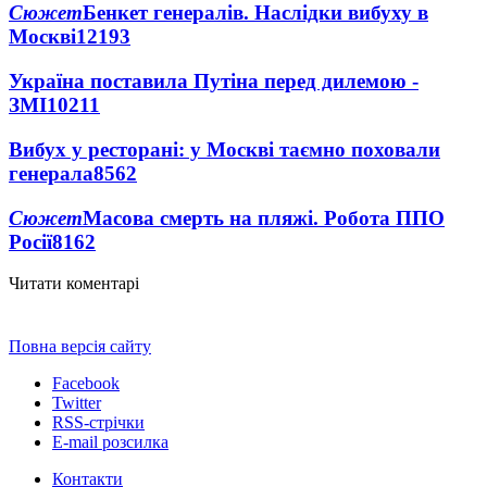
Сюжет
Бенкет генералів. Наслідки вибуху в
Москві
12193
Україна поставила Путіна перед дилемою -
ЗМІ
10211
Вибух у ресторані: у Москві таємно поховали
генерала
8562
Сюжет
Масова смерть на пляжі. Робота ППО
Росії
8162
Читати коментарі
Повна версія сайту
Facebook
Twitter
RSS-стрічки
E-mail розсилка
Контакти