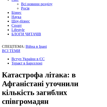
Всі новини розділу
Росія
Бізнес
Наука
Шоу-бізнес
Спорт
Lifestyle
БЛОГИ ЧИТАЧІВ
СПЕЦТЕМА:
Війна в Ірані
ВСІ ТЕМИ
Вступ України в ЄС
Теракт в Барселоні
Катастрофа літака: в
Афганістані уточнили
кількість загиблих
співгромадян