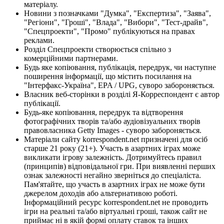
матеріалу.
Новини з позначками "Думка", "Експертиза", "Заява",
"Регіони", "Гроші", "Влада", "Вибори", "Тест-драйв",
"Спецпроекти", "Промо" публікуються на правах
реклами.
Розділ Спецпроекти створюється спільно з
комерційними партнерами.
Будь яке копіювання, публікація, передрук, чи наступне
поширення інформації, що містить посилання на
"Інтерфакс-Україна", EPA / UPG, суворо забороняється.
Власник веб-сторінки в розділі Я-Корреспондент є автор
публікації.
Будь-яке копіювання, передрук та відтворення
фотографічних творів та/або аудіовізуальних творів
правовласника Getty Images - суворо забороняється.
Матеріали сайту korrespondent.net призначені для осіб
старше 21 року (21+). Участь в азартних іграх може
викликати ігрову залежність. Дотримуйтесь правил
(принципів) відповідальної гри. При виявленні перших
ознак залежності негайно зверніться до спеціаліста.
Пам'ятайте, що участь в азартних іграх не може бути
джерелом доходів або альтернативою роботі.
Інформаційний ресурс korrespondent.net не проводить
ігри на реальні та/або віртуальні гроші, також сайт не
приймає ні в якій формі оплату ставок та інших