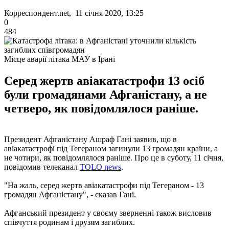
Корреспондент.net, 11 січня 2020, 13:25
0
484
Місце аварії літака МАУ в Ірані
Серед жертв авіакатастрофи 13 осіб
були громадянами Афганістану, а не
четверо, як повідомлялося раніше.
Президент Афганістану Ашраф Гані заявив, що в
авіакатастрофі під Тегераном загинули 13 громадян країни, а
не чотири, як повідомлялося раніше. Про це в суботу, 11 січня,
повідомив телеканал
TOLO news
.
"На жаль, серед жертв авіакатастрофи під Тегераном - 13
громадян Афганістану", - сказав Гані.
Афганський президент у своєму зверненні також висловив
співчуття родинам і друзям загиблих.