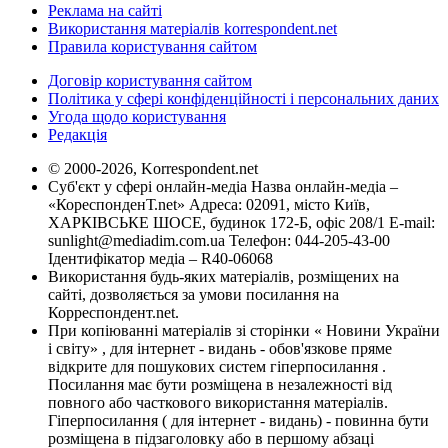
Реклама на сайті
Використання матеріалів korrespondent.net
Правила користування сайтом
Договір користування сайтом
Політика у сфері конфіденційності і персональних даних
Угода щодо користування
Редакція
© 2000-2026, Korrespondent.net
Суб'єкт у сфері онлайн-медіа Назва онлайн-медіа –
«КореспонденТ.net» Адреса: 02091, місто Київ,
ХАРКІВСЬКЕ ШОСЕ, будинок 172-Б, офіс 208/1 E-mail:
sunlight@mediadim.com.ua
Телефон: 044-205-43-00
Ідентифікатор медіа – R40-06068
Використання будь-яких матеріалів, розміщених на
сайті, дозволяється за умови посилання на
Корреспондент.net.
При копіюванні матеріалів зі сторінки « Новини України
і світу» , для інтернет - видань - обов'язкове пряме
відкрите для пошукових систем гіперпосилання .
Посилання має бути розміщена в незалежності від
повного або часткового використання матеріалів.
Гіперпосилання ( для інтернет - видань) - повинна бути
розміщена в підзаголовку або в першому абзаці