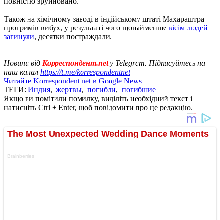
повністю зруйновано.
Також на хімічному заводі в індійському штаті Махараштра
прогримів вибух, у результаті чого щонайменше
вісім людей
загинули
, десятки постраждали.
Новини від
Корреспондент.net
у Telegram. Підписуйтесь на
наш канал
https://t.me/korrespondentnet
Читайте Korrespondent.net в Google News
ТЕГИ:
Индия
,
жертвы
,
погибли
,
погибшие
Якщо ви помітили помилку, виділіть необхідний текст і
натисніть Ctrl + Enter, щоб повідомити про це редакцію.