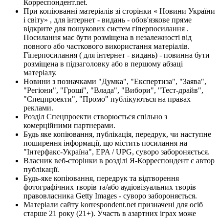
Корреспондент.net.
При копіюванні матеріалів зі сторінки « Новини України
і світу» , для інтернет - видань - обов'язкове пряме
відкрите для пошукових систем гіперпосилання .
Посилання має бути розміщена в незалежності від
повного або часткового використання матеріалів.
Гіперпосилання ( для інтернет - видань) - повинна бути
розміщена в підзаголовку або в першому абзаці
матеріалу.
Новини з позначками "Думка", "Експертиза", "Заява",
"Регіони", "Гроші", "Влада", "Вибори", "Тест-драйв",
"Спецпроекти", "Промо" публікуються на правах
реклами.
Розділ Спецпроекти створюється спільно з
комерційними партнерами.
Будь яке копіювання, публікація, передрук, чи наступне
поширення інформації, що містить посилання на
"Інтерфакс-Україна", EPA / UPG, суворо забороняється.
Власник веб-сторінки в розділі Я-Корреспондент є автор
публікації.
Будь-яке копіювання, передрук та відтворення
фотографічних творів та/або аудіовізуальних творів
правовласника Getty Images - суворо забороняється.
Матеріали сайту korrespondent.net призначені для осіб
старше 21 року (21+). Участь в азартних іграх може