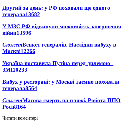
Другий за день: у РФ поховали ще одного
генерала
13682
У МЗС РФ відкинули можливість завершення
війни
13596
Сюжет
Бенкет генералів. Наслідки вибуху в
Москві
12266
Україна поставила Путіна перед дилемою -
ЗМІ
10233
Вибух у ресторані: у Москві таємно поховали
генерала
8564
Сюжет
Масова смерть на пляжі. Робота ППО
Росії
8164
Читати коментарі