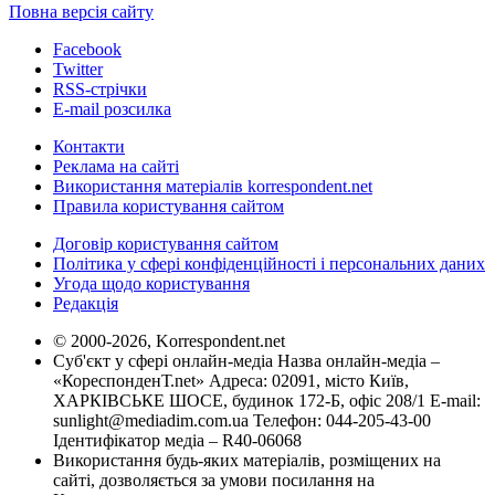
Повна версія сайту
Facebook
Twitter
RSS-стрічки
E-mail розсилка
Контакти
Реклама на сайті
Використання матеріалів korrespondent.net
Правила користування сайтом
Договір користування сайтом
Політика у сфері конфіденційності і персональних даних
Угода щодо користування
Редакція
© 2000-2026, Korrespondent.net
Суб'єкт у сфері онлайн-медіа Назва онлайн-медіа –
«КореспонденТ.net» Адреса: 02091, місто Київ,
ХАРКІВСЬКЕ ШОСЕ, будинок 172-Б, офіс 208/1 E-mail:
sunlight@mediadim.com.ua
Телефон: 044-205-43-00
Ідентифікатор медіа – R40-06068
Використання будь-яких матеріалів, розміщених на
сайті, дозволяється за умови посилання на